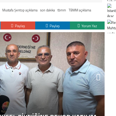
Mustafa Şentop açıklama
son dakika
tbmm
TBMM açıklama
Paylaş
Paylaş
Yorum Yaz
K
H