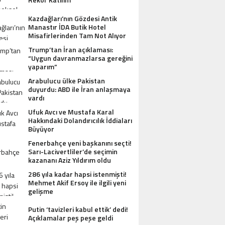
Kazdağları’nın Gözdesi Antik
Manastır İDA Butik Hotel
Misafirlerinden Tam Not Alıyor
Trump’tan İran açıklaması:
“Uygun davranmazlarsa gereğini
yaparım”
Arabulucu ülke Pakistan
duyurdu: ABD ile İran anlaşmaya
vardı
Ufuk Avcı ve Mustafa Karal
Hakkındaki Dolandırıcılık İddiaları
Büyüyor
Fenerbahçe yeni başkanını seçti!
Sarı-Lacivertliler’de seçimin
kazananı Aziz Yıldırım oldu
286 yıla kadar hapsi istenmişti!
Mehmet Akif Ersoy ile ilgili yeni
gelişme
Putin ‘tavizleri kabul ettik’ dedi!
Açıklamalar peş peşe geldi