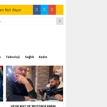
Tam Not Alıyor
Tam Not Alıyor
m
Teknoloji
Sağlık
Kadın
Tam Not Alıyor
UFUK AVCI VE MUSTAFA KARAL