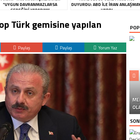
“UYGUN DAVRANMAZLARSA
DUYURDU: ABD ILE İRAN ANLAŞMA
GEREĞINI YAPARIM”
VARDI
p Türk gemisine yapılan
POP
Paylaş
Paylaş
Yorum Yaz
ME
U
Ü
OL
SON