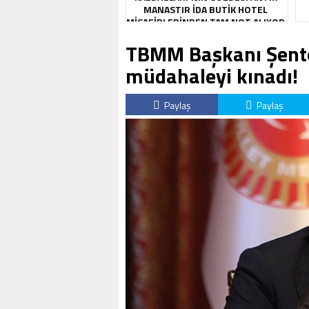
MANASTIR İDA BUTIK HOTEL
MISAFIRLERINDEN TAM NOT ALIYOR
TBMM Başkanı Şento
müdahaleyi kınadı!
Paylaş
Paylaş