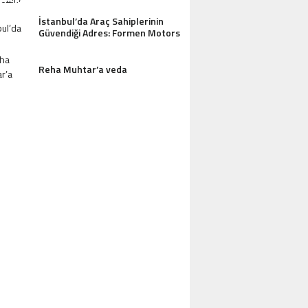
İstanbul’da Araç Sahiplerinin
Güvendiği Adres: Formen Motors
Reha Muhtar’a veda
AZDAĞLARI’NIN GÖZDESI ANTIK MANAST
OTEL MISAFIRLERINDEN TAM NOT ALI