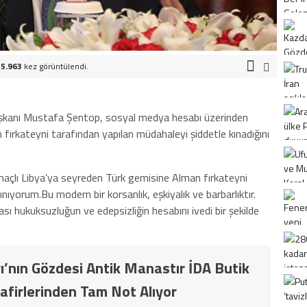
5.963
kez görüntülendi.
aşkanı Mustafa Şentop, sosyal medya hesabı üzerinden
fırkateyni tarafından yapılan müdahaleyi şiddetle kınadığını
açlı Libya’ya seyreden Türk gemisine Alman fırkateyni
nıyorum.Bu modern bir korsanlık, eşkiyalık ve barbarlıktır.
arası hukuksuzluğun ve edepsizliğin hesabını ivedi bir şekilde
ı’nın Gözdesi Antik Manastır İDA Butik
afirlerinden Tam Not Alıyor