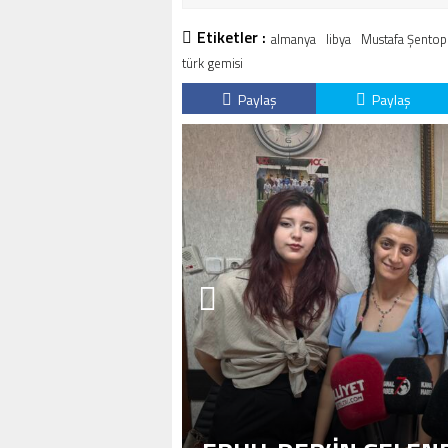
Etiketler :
almanya
libya
Mustafa Şentop
türk gemisi
Paylaş
Paylaş