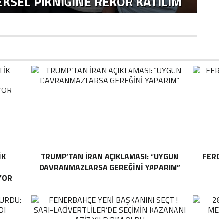
KSEL PIKNIĞINE REKOR KATILIM
IK
TRUMP’TAN İRAN AÇIKLAMASI: “UYGUN
FER
DAVRANMAZLARSA GEREĞINI YAPARIM”
YOR