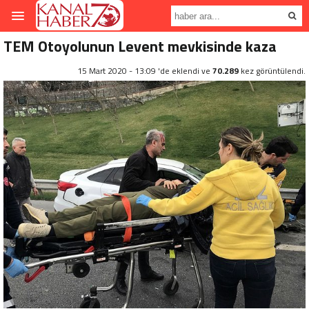
TEM Otoyolunun Levent mevkisinde kaza
15 Mart 2020 - 13:09 'de eklendi ve
70.289
kez görüntülendi.