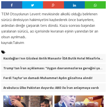
TEM Otoyolunun Levent mevkisinde alkollü olduğu belirlenen
sürücü direksiyon hakimiyetini kaybederek önce bariyerlere,
ardından direğe çarparak ters döndü. Kaza sonrası başından
yaralanan sürücü, acı içerisinde kıvranan eşinin yanından bir an
olsun ayrılmadı..
kaynak:Takvim
Kazdağları’nın Gözdesi Antik Manastır İDA Butik Hotel Misafirlerinden Tam Not Alıyor
Trump’tan İran açıklaması: “Uygun davranmazlarsa gereğini yaparım”
Ferdi Tayfur’un damadı Muhammet Aydın gözaltına alındı!
Arabulucu ülke Pakistan duyurdu: ABD ile İran anlaşmaya vardı