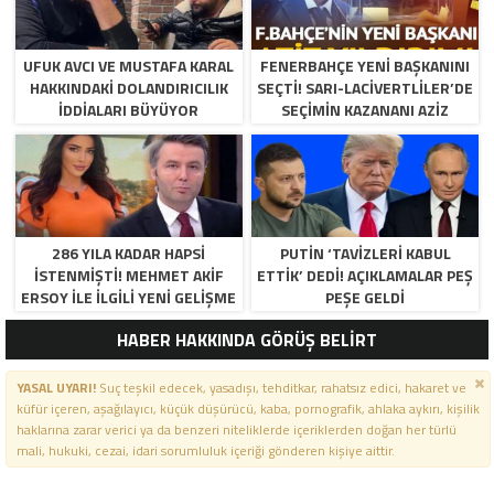
UFUK AVCI VE MUSTAFA KARAL
FENERBAHÇE YENI BAŞKANINI
HAKKINDAKI DOLANDIRICILIK
SEÇTI! SARI-LACIVERTLILER’DE
İDDIALARI BÜYÜYOR
SEÇIMIN KAZANANI AZIZ
YILDIRIM OLDU
286 YILA KADAR HAPSI
PUTIN ‘TAVIZLERI KABUL
ISTENMIŞTI! MEHMET AKIF
ETTIK’ DEDI! AÇIKLAMALAR PEŞ
ERSOY ILE ILGILI YENI GELIŞME
PEŞE GELDI
HABER HAKKINDA GÖRÜŞ BELİRT
YASAL UYARI!
Suç teşkil edecek, yasadışı, tehditkar, rahatsız edici, hakaret ve
küfür içeren, aşağılayıcı, küçük düşürücü, kaba, pornografik, ahlaka aykırı, kişilik
haklarına zarar verici ya da benzeri niteliklerde içeriklerden doğan her türlü
mali, hukuki, cezai, idari sorumluluk içeriği gönderen kişiye aittir.