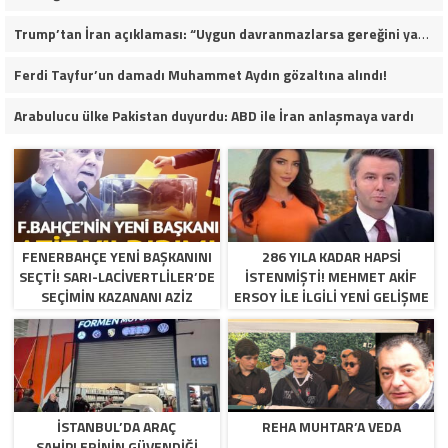
Trump’tan İran açıklaması: “Uygun davranmazlarsa gereğini yaparım”
Ferdi Tayfur’un damadı Muhammet Aydın gözaltına alındı!
Arabulucu ülke Pakistan duyurdu: ABD ile İran anlaşmaya vardı
FENERBAHÇE YENI BAŞKANINI
286 YILA KADAR HAPSI
SEÇTI! SARI-LACIVERTLILER’DE
ISTENMIŞTI! MEHMET AKIF
SEÇIMIN KAZANANI AZIZ
ERSOY ILE ILGILI YENI GELIŞME
YILDIRIM OLDU
İSTANBUL’DA ARAÇ
REHA MUHTAR’A VEDA
SAHIPLERININ GÜVENDIĞI