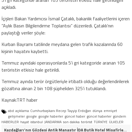
5’i gri kategoride aranan 105 teröristin etkisiz hale getirildiğini
açıkladı.
İçişleri Bakan Yardımcısı İsmail Çataklı, bakanlık faaliyetlerini içeren
“Aylık Basın Bilgilendirme Toplantısı” düzenledi. Çataklı’nın
paylaştığı veriler şöyle:
Kurban Bayramı tatilinde meydana gelen trafik kazalarında 60
kişinin hayatını kaybetti.
Temmuz ayındaki operasyonlarda 5’i gri kategoride aranan 105
teröristin etkisiz hale getirildi.
Temmuz ayında terör örgütleriyle irtibatlı olduğu değerlendirilerek
gözaltına alınan 2 bin 108 şüpheliden 325’i tutuklandı.
Kaynak:TRT haber
abd
açıklama
Cumhurbaşkanı Recep Tayyip Erdoğan
dünya
emniyet
gelişmeler
google
google haberler
güncel haber
güncel haberler
gündem
HABERLER
hayat
istanbul
JANDARMA
son dakika
terörist
TÜRKİYE
ÜLKELER
Kazdağları’nın Gözdesi Antik Manastır İDA Butik Hotel Misafirlerinden Tam Not Alıyor