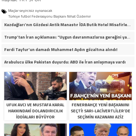
Maçlar seyircisiz oynanacak
Türkiye futbol Federasyonu Başkanı Nihat Özdemir
Kazdağları’nın Gözdesi Antik Manastır İDA Butik Hotel Misafirlerinden Tam Not Alıyor
Trump’tan İran açıklaması: “Uygun davranmazlarsa gereğini yaparım”
Ferdi Tayfur’un damadı Muhammet Aydın gözaltına alındı!
Arabulucu ülke Pakistan duyurdu: ABD ile İran anlaşmaya vardı
UFUK AVCI VE MUSTAFA KARAL
FENERBAHÇE YENI BAŞKANINI
HAKKINDAKI DOLANDIRICILIK
SEÇTI! SARI-LACIVERTLILER’DE
İDDIALARI BÜYÜYOR
SEÇIMIN KAZANANI AZIZ
YILDIRIM OLDU