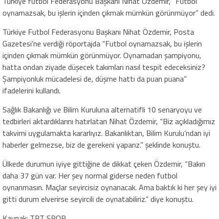
Türkiye futbol Federasyonu Başkanı Nihat Özdemir, “Futbol
oynamazsak, bu işlerin içinden çıkmak mümkün görünmüyor” dedi.
Türkiye Futbol Federasyonu Başkanı Nihat Özdemir, Posta
Gazetesi’ne verdiği röportajda “Futbol oynamazsak, bu işlerin
içinden çıkmak mümkün görünmüyor. Oynamadan şampiyonu,
hatta ondan ziyade düşecek takımları nasıl tespit edeceksiniz?
Şampiyonluk mücadelesi de, düşme hattı da puan puana”
ifadelerini kullandı.
Sağlık Bakanlığı ve Bilim Kuruluna alternatifli 10 senaryoyu ve
tedbirleri aktardıklarını hatırlatan Nihat Özdemir, “Biz açıkladığımız
takvimi uygulamakta kararlıyız. Bakanlıktan, Bilim Kurulu’ndan iyi
haberler gelmezse, biz de gerekeni yaparız.” şeklinde konuştu.
Ülkede durumun iyiye gittiğine de dikkat çeken Özdemir, “Bakın
daha 37 gün var. Her şey normal giderse neden futbol
oynanmasın. Maçlar seyircisiz oynanacak. Ama baktık ki her şey iyi
gitti durum elverirse seyircili de oynatabiliriz.” diye konuştu.
Kaynak: TRT SPOR