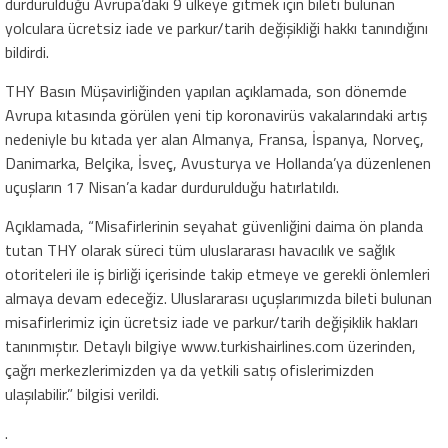
durdurulduğu Avrupa’daki 9 ülkeye gitmek için bileti bulunan
yolculara ücretsiz iade ve parkur/tarih değişikliği hakkı tanındığını
bildirdi.
THY Basın Müşavirliğinden yapılan açıklamada, son dönemde
Avrupa kıtasında görülen yeni tip koronavirüs vakalarındaki artış
nedeniyle bu kıtada yer alan Almanya, Fransa, İspanya, Norveç,
Danimarka, Belçika, İsveç, Avusturya ve Hollanda’ya düzenlenen
uçuşların 17 Nisan’a kadar durdurulduğu hatırlatıldı.
Açıklamada, “Misafirlerinin seyahat güvenliğini daima ön planda
tutan THY olarak süreci tüm uluslararası havacılık ve sağlık
otoriteleri ile iş birliği içerisinde takip etmeye ve gerekli önlemleri
almaya devam edeceğiz. Uluslararası uçuşlarımızda bileti bulunan
misafirlerimiz için ücretsiz iade ve parkur/tarih değişiklik hakları
tanınmıştır. Detaylı bilgiye www.turkishairlines.com üzerinden,
çağrı merkezlerimizden ya da yetkili satış ofislerimizden
ulaşılabilir.” bilgisi verildi.
.