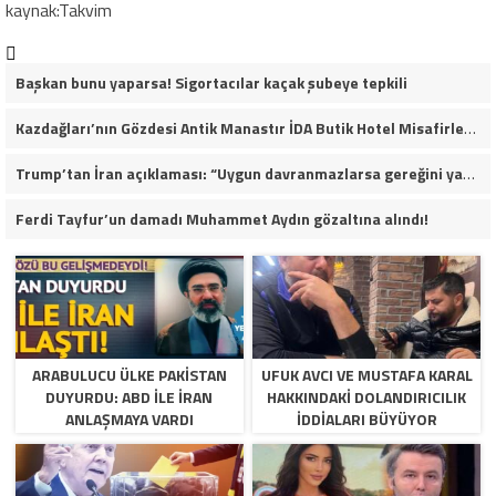
kaynak:Takvim
Başkan bunu yaparsa! Sigortacılar kaçak şubeye tepkili
Kazdağları’nın Gözdesi Antik Manastır İDA Butik Hotel Misafirlerinden Tam Not Alıyor
Trump’tan İran açıklaması: “Uygun davranmazlarsa gereğini yaparım”
Ferdi Tayfur’un damadı Muhammet Aydın gözaltına alındı!
ARABULUCU ÜLKE PAKISTAN
UFUK AVCI VE MUSTAFA KARAL
DUYURDU: ABD ILE İRAN
HAKKINDAKI DOLANDIRICILIK
ANLAŞMAYA VARDI
İDDIALARI BÜYÜYOR