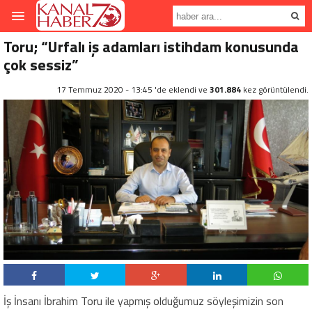
Toru; “Urfalı iş adamları istihdam konusunda
çok sessiz”
17 Temmuz 2020 - 13:45 'de eklendi ve
301.884
kez görüntülendi.
İş İnsanı İbrahim Toru ile yapmış olduğumuz söyleşimizin son