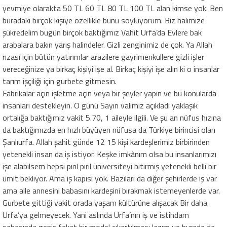
yevmiye olarakta 50 TL 60 TL 80 TL 100 TL alan kimse yok. Ben
buradaki birçok kişiye özellikle bunu söylüyorum. Biz halimize
şükredelim bugün birçok baktığımız Vahit Urfa’da Evlere bak
arabalara bakın yarış halindeler. Gizli zenginimiz de çok. Ya Allah
rızası için bütün yatırımlar arazilere gayrimenkullere gizli işler
vereceğinize ya birkaç kişiyi işe al. Birkaç kişiyi işe alın ki o insanlar
tarım işçiliği için gurbete gitmesin.
Fabrikalar açın işletme açın veya bir şeyler yapın ve bu konularda
insanları destekleyin. O günü Sayın valimiz açıkladı yaklaşık
ortalığa baktığımız vakit 5.70, 1 aileyle ilgili. Ve şu an nüfus hızına
da baktığımızda en hızlı büyüyen nüfusa da Türkiye birincisi olan
Şanlıurfa. Allah şahit günde 12 15 kişi kardeşlerimiz birbirinden
yetenekli insan da iş istiyor. Keşke imkânım olsa bu insanlarımızı
işe alabilsem hepsi pırıl pırıl üniversiteyi bitirmiş yetenekli belli bir
ümit bekliyor. Ama iş kapısı yok. Bazıları da diğer şehirlerde iş var
ama aile annesini babasını kardeşini bırakmak istemeyenlerde var.
Gurbete gittiği vakit orada yaşam kültürüne alışacak Bir daha
Urfa’ya gelmeyecek. Yani aslında Urfa’nın iş ve istihdam