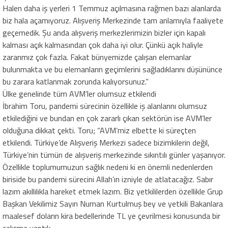
Halen daha iş yerleri 1 Temmuz açılmasına rağmen bazı alanlarda
biz hala açamıyoruz. Alışveriş Merkezinde tam anlamıyla faaliyete
geçemedik. Şu anda alışveriş merkezlerimizin bizler için kapalı
kalması açık kalmasından çok daha iyi olur. Çünkü açık haliyle
zararımız çok fazla. Fakat bünyemizde çalışan elemanlar
bulunmakta ve bu elemanların geçimlerini sağladıklarını düşününce
bu zarara katlanmak zorunda kalıyorsunuz.”
Ülke genelinde tüm AVM’ler olumsuz etkilendi
İbrahim Toru, pandemi sürecinin özellikle iş alanlarını olumsuz
etkilediğini ve bundan en çok zararlı çıkan sektörün ise AVM’ler
olduğuna dikkat çekti. Toru; “AVM’miz elbette ki süreçten
etkilendi. Türkiye’de Alışveriş Merkezi sadece bizimkilerin değil,
Türkiye’nin tümün de alışveriş merkezinde sıkıntılı günler yaşanıyor.
Özellikle toplumumuzun sağlık nedeni ki en önemli nedenlerden
biriside bu pandemi sürecini Allah’ın izniyle de atlatacağız. Sabır
lazım akıllılıkla hareket etmek lazım. Biz yetkililerden özellikle Grup
Başkan Vekilimiz Sayın Numan Kurtulmuş bey ve yetkili Bakanlara
maalesef doların kira bedellerinde TL ye çevrilmesi konusunda bir