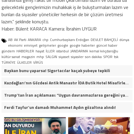
sahasında geniş fakat bir model çıkartılması lazım ve burada da
gelecekteki gençlerimizin muhakkak iş ile buluşturmaları lazım ve
bunları da siyasiler yöneticiler herkesin de bir çözüm üretmesi
lazım.” şeklinde konuştu.
Haber: Bülent KARACA Kamera: İbrahim UYGUR
AB
AK Parti
ANKARA
chp
Cumhurbaşkanı Erdoğan
DEVLET BAHÇELİ
dünya
ekonomi
emniyet
gelişmeler
google
google haberler
güncel haber
gündem
HABERLER
hayat
İLLER
istanbul
JANDARMA
kemal kılıçdaroğlu
kültür sanat
magazin
mhp
SALGIN
siyaset
siyasiler
son dakika
SPOR
tsk
TÜRKİYE
ÜLKELER
VİRÜS
Başkan bunu yaparsa! Sigortacılar kaçak şubeye tepkili
Kazdağları’nın Gözdesi Antik Manastır İDA Butik Hotel Misafirlerinden Tam Not Alıyor
Trump’tan İran açıklaması: “Uygun davranmazlarsa gereğini yaparım”
Ferdi Tayfur’un damadı Muhammet Aydın gözaltına alındı!