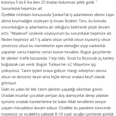
kolonya 5 ila 6 lira iken 25 liradan bulunmaz şekle geldi. “
Sorumluluk hepimize ait
Özellikle istihdam konusunda Şanlıurfalı iş adamlarının ellerini taşın
altına koymadığını söyleyen İş İnsanı İbrahim Toru, bu konuda
sorumluluğun iş adamlarına ait olduğunu belirterek şöyle devam
etti; “Maalesef üzülerek söylüyorum bu sorumluluk hepimize ait.
Neden hepimize ait? İş adamı olsun yetkili olsun siyasetçi olsun
yöneticisi olsun bu memleketin aşını ekmeğini yiyip nankörlük
yapanlar varsa hepimiz versin bunun hesabını. Bugün geçenlerde
bir aileden trafik kazasında 7 kişi öldü. Sivas’ta Bozovalı üç kardeş
boğularak can verdi. Bugün Türkiye’nin 42 Vilayetine işçi
yolluyoruz. Tarım işçileri oraya gidiyor. Hangi sebepten olursa
olsun ne derseniz deyin ama hiçbir kimse oralara keyfi olarak
gitmiyor.
Gidin en yakın bir ilde tarım işlerinin yaşadığı sıkıntıları görün.
Oradaki insanlar çocukları perişan duş alamıyorlar akrep yılanları
içerisine oradaki hareketlerine bir bakın Allah kendilerini sınıyor
yaşam mücadelesi devam ediyor. Özellikle bu pandemi sürecinde
maskesiz ve sıcaklıkta yaklaşık 8 10 saat sıcağın içerisinde günlük