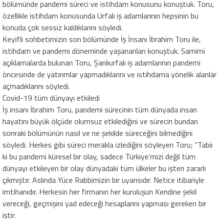
bölümünde pandemi süreci ve istihdam konusunu konuştuk. Toru,
özellikle istihdam konusunda Urfalı iş adamlarının hepsinin bu
konuda çok sessiz kaldıklarını söyledi.
Keyifli sohbetimizin son bölümünde İş İnsanı İbrahim Toru ile,
istihdam ve pandemi döneminde yaşananları konuştuk. Samimi
açıklamalarda bulunan Toru, Şanlıurfalı iş adamlarının pandemi
öncesinde de yatırımlar yapmadıklarını ve istihdama yönelik alanlar
açmadıklarını söyledi.
Covid-19 tüm dünyayı etkiledi
İş insanı İbrahim Toru, pandemi sürecinin tüm dünyada insan
hayatını büyük ölçüde olumsuz etkilediğini ve sürecin bundan
sonraki bölümünün nasıl ve ne şekilde süreceğini bilmediğini
söyledi. Herkes gibi süreci merakla izlediğini söyleyen Toru; “Tabii
ki bu pandemi küresel bir olay, sadece Türkiye’mizi değil tüm
dünyayı etkileyen bir olay dünyadaki tüm ülkeler bu işten zararlı
çıkmıştır. Aslında Yüce Rabbimizin bir uyarısıdır. Netice itibariyle
imtihanıdır. Herkesin her firmanın her kuruluşun Kendine şekil
vereceği, geçmişini yad edeceği hesaplarını yapması gereken bir
iştir.