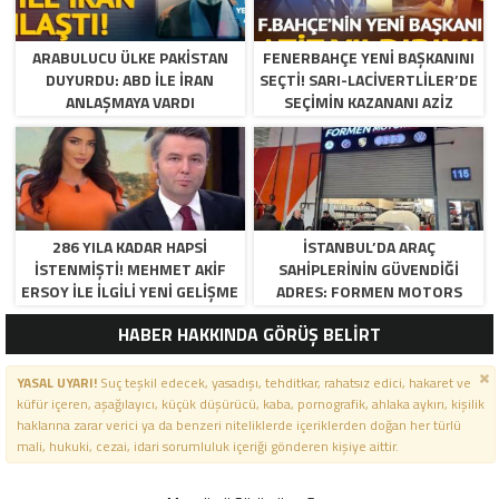
ARABULUCU ÜLKE PAKISTAN
FENERBAHÇE YENI BAŞKANINI
DUYURDU: ABD ILE İRAN
SEÇTI! SARI-LACIVERTLILER’DE
ANLAŞMAYA VARDI
SEÇIMIN KAZANANI AZIZ
YILDIRIM OLDU
286 YILA KADAR HAPSI
İSTANBUL’DA ARAÇ
ISTENMIŞTI! MEHMET AKIF
SAHIPLERININ GÜVENDIĞI
ERSOY ILE ILGILI YENI GELIŞME
ADRES: FORMEN MOTORS
HABER HAKKINDA GÖRÜŞ BELİRT
YASAL UYARI!
Suç teşkil edecek, yasadışı, tehditkar, rahatsız edici, hakaret ve
küfür içeren, aşağılayıcı, küçük düşürücü, kaba, pornografik, ahlaka aykırı, kişilik
haklarına zarar verici ya da benzeri niteliklerde içeriklerden doğan her türlü
mali, hukuki, cezai, idari sorumluluk içeriği gönderen kişiye aittir.