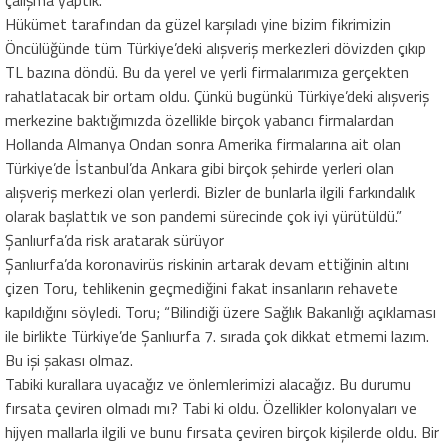
çalışma yaptık.
Hükümet tarafından da güzel karşıladı yine bizim fikrimizin
Öncülüğünde tüm Türkiye’deki alışveriş merkezleri dövizden çıkıp
TL bazına döndü. Bu da yerel ve yerli firmalarımıza gerçekten
rahatlatacak bir ortam oldu. Çünkü bugünkü Türkiye’deki alışveriş
merkezine baktığımızda özellikle birçok yabancı firmalardan
Hollanda Almanya Ondan sonra Amerika firmalarına ait olan
Türkiye’de İstanbul’da Ankara gibi birçok şehirde yerleri olan
alışveriş merkezi olan yerlerdi. Bizler de bunlarla ilgili farkındalık
olarak başlattık ve son pandemi sürecinde çok iyi yürütüldü.”
Şanlıurfa’da risk aratarak sürüyor
Şanlıurfa’da koronavirüs riskinin artarak devam ettiğinin altını
çizen Toru, tehlikenin geçmediğini fakat insanların rehavete
kapıldığını söyledi. Toru; “Bilindiği üzere Sağlık Bakanlığı açıklaması
ile birlikte Türkiye’de Şanlıurfa 7. sırada çok dikkat etmemi lazım.
Bu işi şakası olmaz.
Tabiki kurallara uyacağız ve önlemlerimizi alacağız. Bu durumu
fırsata çeviren olmadı mı? Tabi ki oldu. Özellikler kolonyaları ve
hijyen mallarla ilgili ve bunu fırsata çeviren birçok kişilerde oldu. Bir