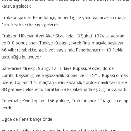
karşıya gelecek.
Trabzonspor ile Fenerbahçe, Süper Lig’de yarın yapacakları maçla
125. kez karşı karşıya gelecek.
Trabzon Hüseyin Avni Aker Stadı’nda 13 Şubat 1974’te yapılan
ve 0-0 sonuçlanan Türkiye Kupası çeyrek final maçıyla başlayan
46 yıllık rekabette, galibiyet sayısında Fenerbahçe’nin 10 farkla
üstünlüğü bulunuyor.
Sarı-lacivertli ekip, 93 lig, 12 Türkiye Kupası, 9 özel, dörder
Cumhurbaşkanlığı ve Başbakanlık Kupası ve 2 TSYD Kupası olmak
üzere, toplam 124 maçtan 48’ini kazandı, bordo-mavili takım ise
38 galibiyet elde etti. Taraflar 38 karşılaşmada eşitliği bozamadı.
Fenerbahçe’nin toplam 156 golüne, Trabzonspor 134 golle cevap
verdi.
Ligde de Fenerbahçe önde
Fenerbahçe ile Trabzonspor, lig tarihinde 93 kez karşı karşıya