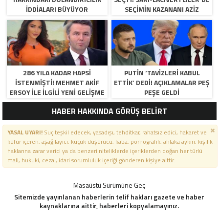
İDDIALARI BÜYÜYOR
SEÇIMIN KAZANANI AZIZ
YILDIRIM OLDU
286 YILA KADAR HAPSI
PUTIN ‘TAVIZLERI KABUL
ISTENMIŞTI! MEHMET AKIF
ETTIK’ DEDI! AÇIKLAMALAR PEŞ
ERSOY ILE ILGILI YENI GELIŞME
PEŞE GELDI
HABER HAKKINDA GÖRÜŞ BELİRT
YASAL UYARI!
Suç teşkil edecek, yasadışı, tehditkar, rahatsız edici, hakaret ve
küfür içeren, aşağılayıcı, küçük düşürücü, kaba, pornografik, ahlaka aykırı, kişilik
haklarına zarar verici ya da benzeri niteliklerde içeriklerden doğan her türlü
mali, hukuki, cezai, idari sorumluluk içeriği gönderen kişiye aittir.
Masaüstü Sürümüne Geç
Sitemizde yayınlanan haberlerin telif hakları gazete ve haber
kaynaklarına aittir, haberleri kopyalamayınız.