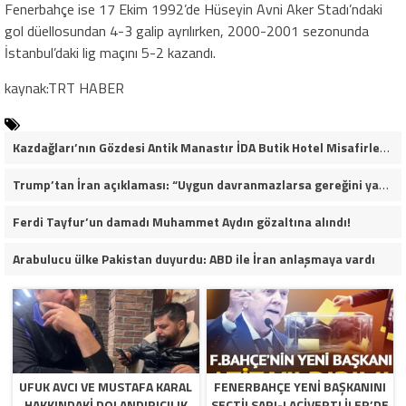
Fenerbahçe ise 17 Ekim 1992’de Hüseyin Avni Aker Stadı’ndaki
gol düellosundan 4-3 galip ayrılırken, 2000-2001 sezonunda
İstanbul’daki lig maçını 5-2 kazandı.
kaynak:TRT HABER
Kazdağları’nın Gözdesi Antik Manastır İDA Butik Hotel Misafirlerinden Tam Not Alıyor
Trump’tan İran açıklaması: “Uygun davranmazlarsa gereğini yaparım”
Ferdi Tayfur’un damadı Muhammet Aydın gözaltına alındı!
Arabulucu ülke Pakistan duyurdu: ABD ile İran anlaşmaya vardı
UFUK AVCI VE MUSTAFA KARAL
FENERBAHÇE YENI BAŞKANINI
HAKKINDAKI DOLANDIRICILIK
SEÇTI! SARI-LACIVERTLILER’DE