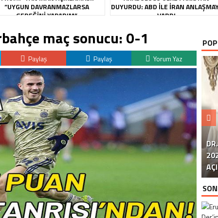
“UYGUN DAVRANMAZLARSA
DUYURDU: ABD ILE İRAN ANLAŞMA
GEREĞINI YAPARIM”
VARDI
rbahçe maç sonucu: 0-1
POP
Paylaş
Paylaş
Yorum Yaz
DR
20
U
Ü
AÇI
SON