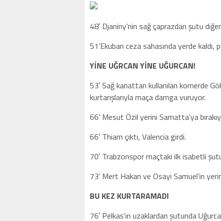
48′ Djaniny’nin sağ çaprazdan şutu diğer
51’Ekuban ceza sahasında yerde kaldı, p
YİNE UĞRCAN YİNE UĞURCAN!
53′ Sağ kanattan kullanılan kornerde Gö
kurtarışlarıyla maça damga vuruyor.
66’ Mesut Özil yerini Samatta’ya bırakıy
66′ Thiam çıktı, Valencia girdi.
70′ Trabzonspor maçtaki ilk isabetli şut
73’ Mert Hakan ve Osayi Samuel’in ye
BU KEZ KURTARAMADI
76′ Pelkas’ın uzaklardan şutunda Uğurc