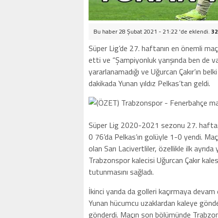
Bu haber 28 Şubat 2021 - 21:22 'de eklendi.
32
Süper Lig’de 27. haftanın en önemli m
etti ve “Şampiyonluk yarışında ben de var
yararlanamadığı ve Uğurcan Çakır’ın bel
dakikada Yunan yıldız Pelkas’tan geldi.
Süper Lig 2020-2021 sezonu 27. hafta
0 76’da Pelkas’ın golüyle 1-0 yendi. Ma
olan Sarı Lacivertliler, özellikle ilk ayr
Trabzonspor kalecisi Uğurcan Çakır kales
tutunmasını sağladı.
İkinci yarıda da golleri kaçırmaya devam
Yunan hücumcu uzaklardan kaleye gönderd
gönderdi. Maçın son bölümünde Trabzonsp