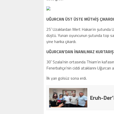
UĞURCAN ÜST ÜSTE MÜTHİŞ ÇIKARDI
25′ Uzaklardan Mert Hakan’ın şutunda Uğ
düştü. Yunan oyuncunun şutunda top sa
yine harika çıkardı.
UĞURCAN’DAN İNANILMAZ KURTARIŞ
30′ Szalai’nin ortasında Thiam’ın kafasını
Fenerbahçe’nin ciddi ataklarını Uğurcan a
İlk yarı golsüz sona erdi.
Eruh-Der’