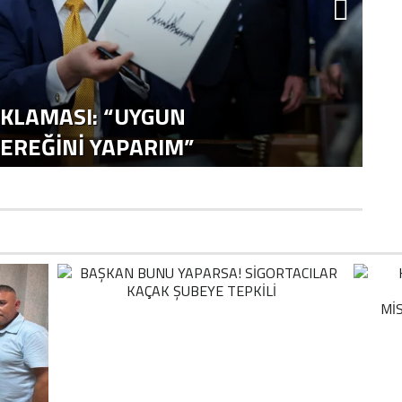
IKLAMASI: “UYGUN
F
REĞINI YAPARIM”
G