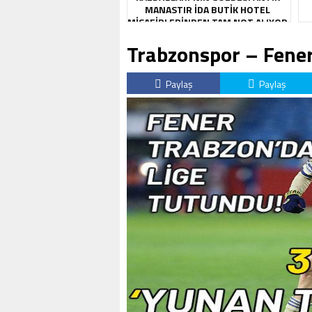
MANASTIR İDA BUTIK HOTEL
MISAFIRLERINDEN TAM NOT ALIYOR
Trabzonspor – Fene
Paylaş
Paylaş