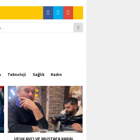
Tam Not Alıyor
Tam Not Alıyor
m
Teknoloji
Sağlık
Kadın
Tam Not Alıyor
UFUK AVCI VE MUSTAFA KARAL