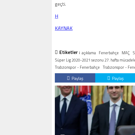
geçti.
H
KAYNAK
Etiketler :
açıklama
Fenerbahçe
MAÇ
S
Süper Lig 2020-2021 sezonu 27. hafta mücade
Trabzonspor - Fenerbahçe
Trabzonspor - Fen
Paylaş
Paylaş
TIR İDA BUTIK
YOR