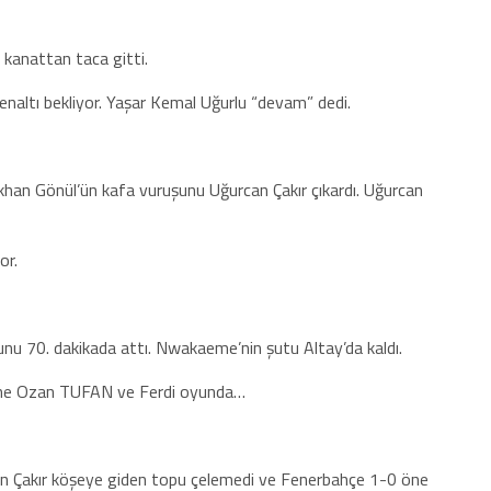
 kanattan taca gitti.
enaltı bekliyor. Yaşar Kemal Uğurlu “devam” dedi.
khan Gönül’ün kafa vuruşunu Uğurcan Çakır çıkardı. Uğurcan
or.
unu 70. dakikada attı. Nwakaeme’nin şutu Altay’da kaldı.
rine Ozan TUFAN ve Ferdi oyunda…
an Çakır köşeye giden topu çelemedi ve Fenerbahçe 1-0 öne