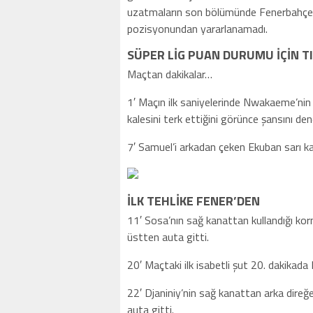
uzatmaların son bölümünde Fenerbahçe
pozisyonundan yararlanamadı.
SÜPER LİG PUAN DURUMU İÇİN T
Maçtan dakikalar…
1′ Maçın ilk saniyelerinde Nwakaeme’nin 
kalesini terk ettiğini görünce şansını den
7′ Samuel’i arkadan çeken Ekuban sarı k
İLK TEHLİKE FENER’DEN
11′ Sosa’nın sağ kanattan kullandığı kor
üstten auta gitti.
20′ Maçtaki ilk isabetli şut 20. dakikada
22′ Djaniniy’nin sağ kanattan arka dire
auta gitti.