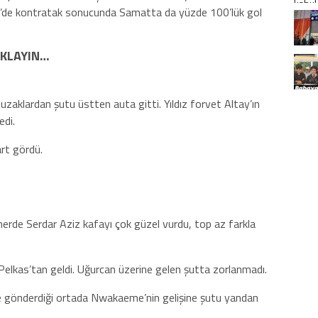
’de kontratak sonucunda Samatta da yüzde 100’lük gol
IKLAYIN…
uzaklardan şutu üstten auta gitti. Yıldız forvet Altay’ın
edi.
art gördü.
nerde Serdar Aziz kafayı çok güzel vurdu, top az farkla
 Pelkas’tan geldi. Uğurcan üzerine gelen şutta zorlanmadı.
ğe gönderdiği ortada Nwakaeme’nin gelişine şutu yandan