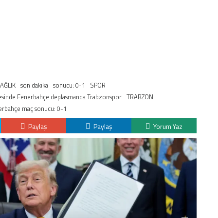
AĞLIK
son dakika
sonucu: 0-1
SPOR
lesinde Fenerbahçe deplasmanda Trabzonspor
TRABZON
erbahçe maç sonucu: 0-1
Paylaş
Paylaş
Yorum Yaz