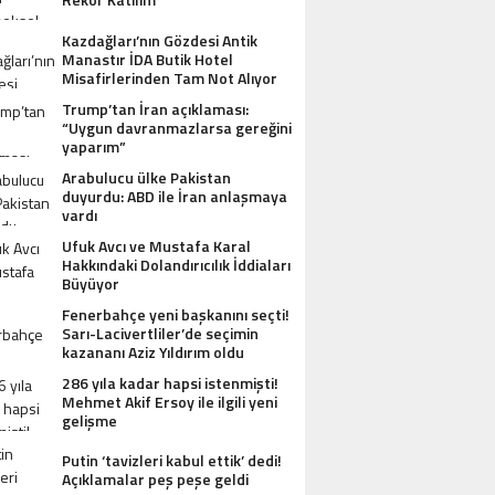
Kazdağları’nın Gözdesi Antik
Manastır İDA Butik Hotel
Misafirlerinden Tam Not Alıyor
Trump’tan İran açıklaması:
“Uygun davranmazlarsa gereğini
yaparım”
Arabulucu ülke Pakistan
duyurdu: ABD ile İran anlaşmaya
vardı
Ufuk Avcı ve Mustafa Karal
Hakkındaki Dolandırıcılık İddiaları
Büyüyor
Fenerbahçe yeni başkanını seçti!
Sarı-Lacivertliler’de seçimin
kazananı Aziz Yıldırım oldu
286 yıla kadar hapsi istenmişti!
Mehmet Akif Ersoy ile ilgili yeni
gelişme
Putin ‘tavizleri kabul ettik’ dedi!
Açıklamalar peş peşe geldi