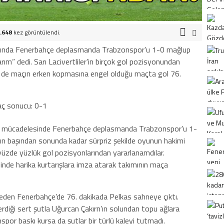
.648
kez görüntülendi.
açında Fenerbahçe deplasmanda Trabzonspor’u 1-0 mağlup
ım” dedi. Sarı Lacivertliler’in birçok gol pozisyonundan
ki de maçın erken kopmasına engel olduğu maçta gol 76.
 mücadelesinde Fenerbahçe deplasmanda Trabzonspor’u 1-
çın başından sonunda kadar sürpriz şekilde oyunun hakimi
ıda yüzde yüzlük gol pozisyonlarından yararlanamdılar.
inde harika kurtarışlara imza atarak takımının maça
 eden Fenerbahçe’de 76. dakikada Pelkas sahneye çıktı.
iği sert şutla Uğurcan Çakırn’ın solundan topu ağlara
or baskı kursa da şutlar bir türlü kaleyi tutmadı.