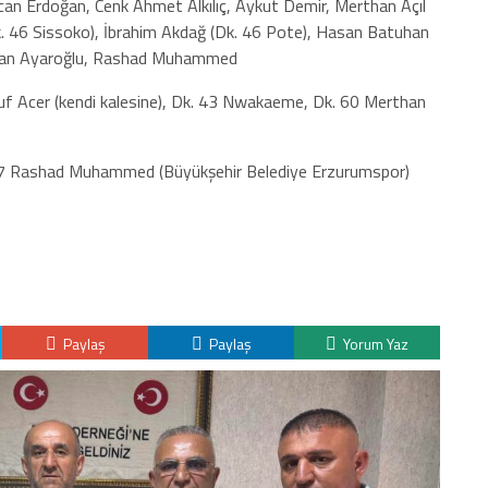
an Erdoğan, Cenk Ahmet Alkılıç, Aykut Demir, Merthan Açıl
. 46 Sissoko), İbrahim Akdağ (Dk. 46 Pote), Hasan Batuhan
asan Ayaroğlu, Rashad Muhammed
suf Acer (kendi kalesine), Dk. 43 Nwakaeme, Dk. 60 Merthan
. 87 Rashad Muhammed (Büyükşehir Belediye Erzurumspor)
Paylaş
Paylaş
Yorum Yaz
K
H