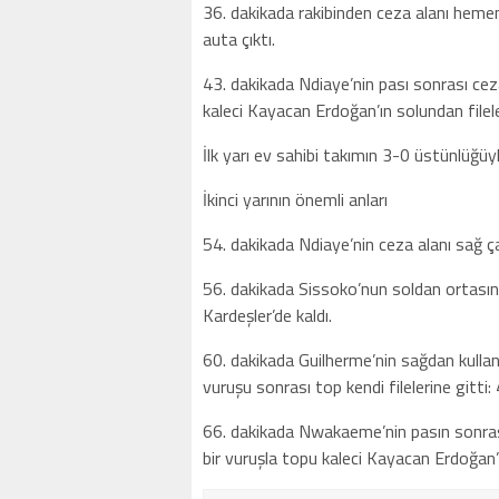
36. dakikada rakibinden ceza alanı hemen
auta çıktı.
43. dakikada Ndiaye’nin pası sonrası ce
kaleci Kayacan Erdoğan’ın solundan filele
İlk yarı ev sahibi takımın 3-0 üstünlüğüy
İkinci yarının önemli anları
54. dakikada Ndiaye’nin ceza alanı sağ ç
56. dakikada Sissoko’nun soldan ortasına
Kardeşler’de kaldı.
60. dakikada Guilherme’nin sağdan kulland
vuruşu sonrası top kendi filelerine gitti:
66. dakikada Nwakaeme’nin pasın sonrası 
bir vuruşla topu kaleci Kayacan Erdoğan’