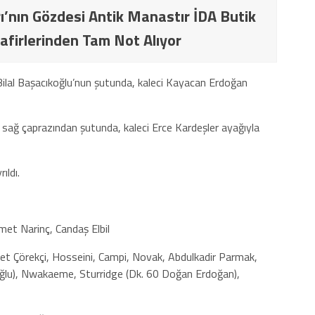
ı’nın Gözdesi Antik Manastır İDA Butik
afirlerinden Tam Not Alıyor
Bilal Başacıkoğlu’nun şutunda, kaleci Kayacan Erdoğan
 sağ çaprazından şutunda, kaleci Erce Kardeşler ayağıyla
ıldı.
met Narinç, Candaş Elbil
et Çörekçi, Hosseini, Campi, Novak, Abdulkadir Parmak,
oğlu), Nwakaeme, Sturridge (Dk. 60 Doğan Erdoğan),