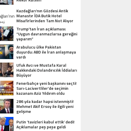
Kazdağları’nın Gözdesi Antik
Manastır İDA Butik Hotel
Misafirlerinden Tam Not Alıyor
Trump’tan İran açıklaması:
“Uygun davranmazlarsa gereğini
yaparım”
Arabulucu ülke Pakistan
duyurdu: ABD ile İran anlaşmaya
vardı
Ufuk Avcı ve Mustafa Karal
Hakkındaki Dolandırıcılık İddiaları
Büyüyor
Fenerbahçe yeni başkanını seçti!
Sarı-Lacivertliler’de seçimin
kazananı Aziz Yıldırım oldu
286 yıla kadar hapsi istenmişti!
Mehmet Akif Ersoy ile ilgili yeni
gelişme
Putin ‘tavizleri kabul ettik’ dedi!
Açıklamalar peş peşe geldi