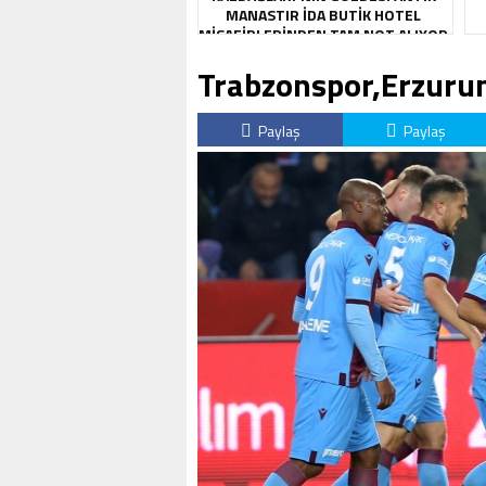
MANASTIR İDA BUTIK HOTEL
MISAFIRLERINDEN TAM NOT ALIYOR
Trabzonspor,Erzuru
Paylaş
Paylaş