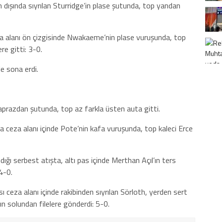
 dışında sıyrılan Sturridge’in plase şutunda, top yandan
za alanı ön çizgisinde Nwakaeme’nin plase vuruşunda, top
re gitti: 3-0.
le sona erdi.
aprazdan şutunda, top az farkla üsten auta gitti.
 ceza alanı içinde Pote’nin kafa vuruşunda, top kaleci Erce
ığı serbest atışta, altı pas içinde Merthan Açıl’ın ters
 4-0.
ceza alanı içinde rakibinden sıyrılan Sörloth, yerden sert
ın solundan filelere gönderdi: 5-0.