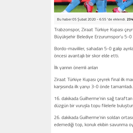
Bu haber 05 Şubat 2020 - 6:55 'de eklendi.
234
Trabzonspor, Ziraat Türkiye Kupası çeyre
Büyükşehir Belediye Erzurumspor’u 5-0 
Bordo-mavililer, sahadan 5-0 galip ayr
öncesi avantajlı bir skor elde etti.
İlk yarının önemli anları
Ziraat Türkiye Kupası çeyrek final ilk 
karşısında ilk yarıyı 3-0 önde tamamladı.
16. dakikada Guilherme’nin sağ taraftan k
düzgün bir vuruşla topu filelerle buluştu
26. dakikada Guilherme’nin soldan ortas
edemediği top, konuk ekibin savunma oyu