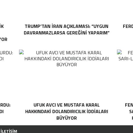
IK
TRUMP’TAN İRAN AÇIKLAMASI: “UYGUN
FER
DAVRANMAZLARSA GEREĞINI YAPARIM”
YOR
RDU:
UFUK AVCI VE MUSTAFA KARAL
FEN
DI
HAKKINDAKI DOLANDIRICILIK İDDIALARI
S
BÜYÜYOR
İLETIŞIM