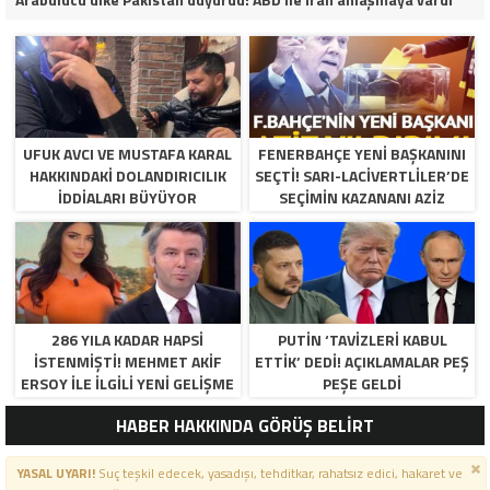
UFUK AVCI VE MUSTAFA KARAL
FENERBAHÇE YENI BAŞKANINI
HAKKINDAKI DOLANDIRICILIK
SEÇTI! SARI-LACIVERTLILER’DE
İDDIALARI BÜYÜYOR
SEÇIMIN KAZANANI AZIZ
YILDIRIM OLDU
286 YILA KADAR HAPSI
PUTIN ‘TAVIZLERI KABUL
ISTENMIŞTI! MEHMET AKIF
ETTIK’ DEDI! AÇIKLAMALAR PEŞ
ERSOY ILE ILGILI YENI GELIŞME
PEŞE GELDI
HABER HAKKINDA GÖRÜŞ BELİRT
YASAL UYARI!
Suç teşkil edecek, yasadışı, tehditkar, rahatsız edici, hakaret ve