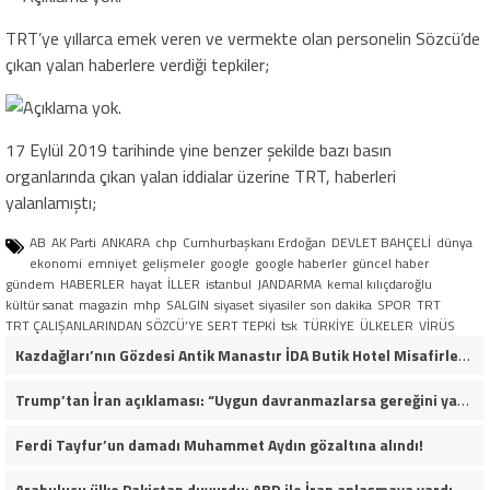
TRT’ye yıllarca emek veren ve vermekte olan personelin Sözcü’de
çıkan yalan haberlere verdiği tepkiler;
17 Eylül 2019 tarihinde yine benzer şekilde bazı basın
organlarında çıkan yalan iddialar üzerine TRT, haberleri
yalanlamıştı;
AB
AK Parti
ANKARA
chp
Cumhurbaşkanı Erdoğan
DEVLET BAHÇELİ
dünya
ekonomi
emniyet
gelişmeler
google
google haberler
güncel haber
gündem
HABERLER
hayat
İLLER
istanbul
JANDARMA
kemal kılıçdaroğlu
kültür sanat
magazin
mhp
SALGIN
siyaset
siyasiler
son dakika
SPOR
TRT
TRT ÇALIŞANLARINDAN SÖZCÜ’YE SERT TEPKİ
tsk
TÜRKİYE
ÜLKELER
VİRÜS
Kazdağları’nın Gözdesi Antik Manastır İDA Butik Hotel Misafirlerinden Tam Not Alıyor
Trump’tan İran açıklaması: “Uygun davranmazlarsa gereğini yaparım”
Ferdi Tayfur’un damadı Muhammet Aydın gözaltına alındı!
Arabulucu ülke Pakistan duyurdu: ABD ile İran anlaşmaya vardı