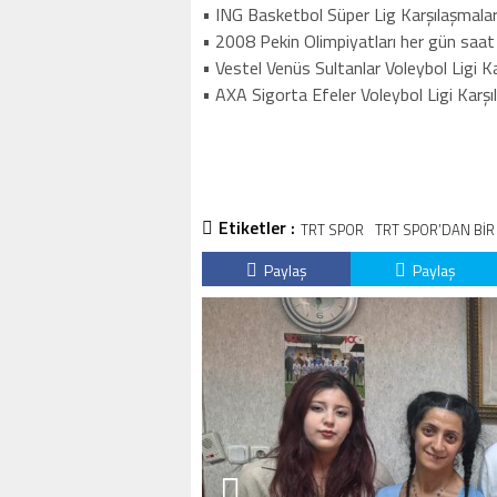
• ING Basketbol Süper Lig Karşılaşmala
• 2008 Pekin Olimpiyatları her gün saa
• Vestel Venüs Sultanlar Voleybol Ligi 
• AXA Sigorta Efeler Voleybol Ligi Kar
Etiketler :
TRT SPOR
TRT SPOR’DAN BİR 
Paylaş
Paylaş