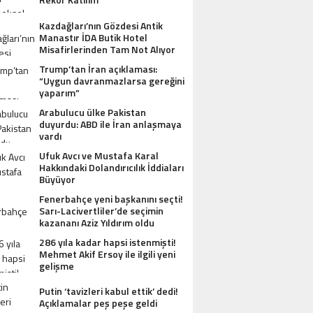
Kazdağları’nın Gözdesi Antik
Manastır İDA Butik Hotel
Misafirlerinden Tam Not Alıyor
Trump’tan İran açıklaması:
“Uygun davranmazlarsa gereğini
yaparım”
Arabulucu ülke Pakistan
duyurdu: ABD ile İran anlaşmaya
vardı
Ufuk Avcı ve Mustafa Karal
Hakkındaki Dolandırıcılık İddiaları
Büyüyor
Fenerbahçe yeni başkanını seçti!
Sarı-Lacivertliler’de seçimin
kazananı Aziz Yıldırım oldu
286 yıla kadar hapsi istenmişti!
Mehmet Akif Ersoy ile ilgili yeni
gelişme
Putin ‘tavizleri kabul ettik’ dedi!
Açıklamalar peş peşe geldi