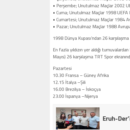
• Perşembe; Unutulmaz Maçlar 2002 UE
• Cuma; Unutulmaz Maçlar 1998 UEFA Ku
• Cumartesi; Unutulmaz Maçlar 1984 Av
• Pazar; Unutulmaz Maçlar 1988 Avrupa 
1998 Dünya Kupası’ndan 26 karşılaşma
En fazla yıldızın yer aldığı turnuvalard
Mayıs) 26 karşılaşma TRT Spor ekranınd
Pazartesi
10.30 Fransa – Güney Afrika
12.15 İtalya –Şili
16.00 Brezilya – İskoçya
23.00 İspanya –Nijerya
Eruh-Der’