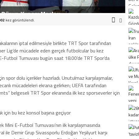
002
kez görüntülendi.
larının iptal edilmesiyle birlikte TRT Spor tarafından
üper Lig’de mücadele eden gerçek futbolcular bu kez
 E-Futbol Turnuvası bugün saat 18.00’de TRT Spor’da
çin spor dolu içerikler hazırladı. Unutulmaz karşılaşmalar,
ecanlı mücadeleleri ekrana gelirken; UEFA tarafından
nts” belgeseli TRT Spor ekranında ilk kez sporseverler için
k için bu kez konsol başına geçiyor
k Mini E-Futbol Turnuvası’nın ilk karşılaşmasında
l ile Demir Grup Sivassporlu Erdoğan Yeşilyurt karşı