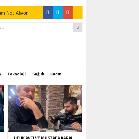
Tam Not Alıyor
Tam Not Alıyor
m
Teknoloji
Sağlık
Kadın
Tam Not Alıyor
UFUK AVCI VE MUSTAFA KARAL