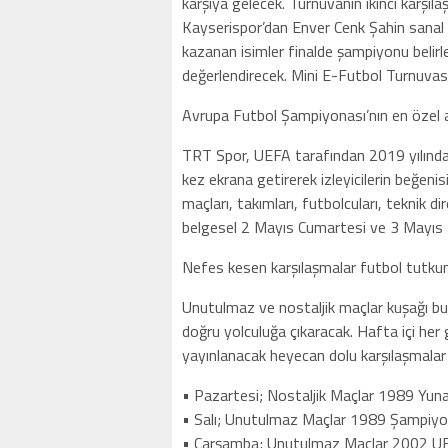
karşıya gelecek. Turnuvanın ikinci karşı
Kayserispor’dan Enver Cenk Şahin sanal
kazanan isimler finalde şampiyonu belirl
değerlendirecek. Mini E-Futbol Turnuva
Avrupa Futbol Şampiyonası’nın en özel an
TRT Spor, UEFA tarafından 2019 yılında 
kez ekrana getirerek izleyicilerin beğe
maçları, takımları, futbolcuları, teknik d
belgesel 2 Mayıs Cumartesi ve 3 Mayıs 
Nefes kesen karşılaşmalar futbol tutkun
Unutulmaz ve nostaljik maçlar kuşağı bu
doğru yolculuğa çıkaracak. Hafta içi he
yayınlanacak heyecan dolu karşılaşmalar 
• Pazartesi; Nostaljik Maçlar 1989 Yun
• Salı; Unutulmaz Maçlar 1989 Şampiyo
• Çarşamba; Unutulmaz Maçlar 2002 UE