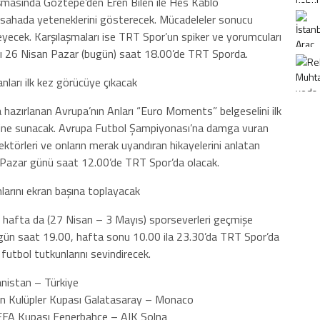
laşmasında Göztepe’den Eren Bilen ile Hes Kablo
 sahada yeteneklerini gösterecek. Mücadeleler sonucu
eyecek. Karşılaşmaları ise TRT Spor’un spiker ve yorumcuları
sı 26 Nisan Pazar (bugün) saat 18.00’de TRT Sporda.
ları ilk kez görücüye çıkacak
hazırlanan Avrupa’nın Anları “Euro Moments” belgeselini ilk
nisine sunacak. Avrupa Futbol Şampiyonası’na damga vuran
irektörleri ve onların merak uyandıran hikayelerini anlatan
Pazar günü saat 12.00’de TRT Spor’da olacak.
larını ekran başına toplayacak
 hafta da (27 Nisan – 3 Mayıs) sporseverleri geçmişe
r gün saat 19.00, hafta sonu 10.00 ila 23.30’da TRT Spor’da
futbol tutkunlarını sevindirecek.
anistan – Türkiye
n Kulüpler Kupası Galatasaray – Monaco
FA Kupası Fenerbahçe – AIK Solna