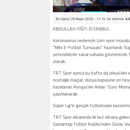
Bu haber 26 Nisan 2020 - 11:14 'de eklendi.
4.
ABDULLAH YİĞİT-İSTANBUL
Koronavirüs nedeniyle tüm spor müsabaka
“Mini E-Futbol Turnuvası” hazırlandı. S
yeteneklerini sanal sahada gösterecek.
olacak.
TRT Spor ayrıca bu hafta da izleyicileri i
nostaljik maçlar, dünya kupasının en hey
hazırlanan Avrupa’nın Anları “Euro Mome
yayınlanacak.
Süper Lig’in gerçek futbolcuları kazanma
TRT Spor ekranında ilk kez ekrana gelece
Gaziantep Futbol Kulübü’nden Güray Vura