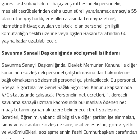
görevli astsubay kıdemli başçavuş rütbesindeki personelin,
mesleki tecrübelerinden daha uzun süreli yararlanmak amacıyla 55
olan rütbe yaş haddi, emsalleri arasında temayüz etmiş,
hizmetine ihtiyaç duyulan ve istekli olan personel için ilgili
komutanlığın teklifi üzerine veya İçişleri Bakanı tarafından 60
yaşına kadar uzatılabilecek.
Savunma Sanayii Başkanlığında sözleşmeli istihdamı
Savunma Sanayii Başkanlığında, Devlet Memurları Kanunu ile diğer
kanunların sözleşmeli personel çalıştırılmasına dair hükümlerine
bağlı olmaksızın sözleşmeli personel çalıştırılabilecek. Bu personel,
Sosyal Sigortalar ve Genel Sağlık Sigortası Kanunu kapsamında
4/C statüsünde çalışacak. Personelin net ücretleri, 1. dereceli
savunma sanayii uzmanı kadrosunda bulunanlara ödenen net
maaş tutarını aşmamak üzere belirlenecek brüt sözleşme
ücretleri, öğrenim, yabancı dil bilgisi ve diğer şartlar, işe alınmaları,
sınav ve istisnaları, sözleşme süre, usul ve esasları, görev, yetki
ve yükümlülükleri, sözleşmelerinin feshi Cumhurbaşkanı tarafından