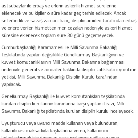
astsubaylar ile erbaş ve erlerin askerlik hizmet sürelerine
eklenecek ve bu kişiler o süre kadar geç terhis edilecek. Ancak
seferberlik ve savaş zamanı hariç, disiplin amirleri tarafından erbaş
ve erlere verilen hizmetten men cezaları nedeniyle askeri hizmet
süresine eklenecek toplam süre 30 günü geçemeyecek.
Cumhurbaşkanlığı Kararnamesi ile Milli Savunma Bakanlığı
teşkilatında yapılan değişiklikle Genelkurmay Başkanlığının ve
kuvvet komutanlıklarının Milli Savunma Bakanına bağlanması
nedeniyle general ve amiraller hakkında disiplin tahkikatını yürütme
yetkisi, Milli Savunma Bakanlığı Disiplin Kurulu tarafından
yapılacak.
Genelkurmay Başkanlığı ile kuvvet komutanlıkları teşkilatında
kurulan disiplin kurullarının kararlarına karşı yapılan itirazı, Milli
Savunma Bakanlığı teşkilatında kurulan disiplin kurulu inceleyecek.
Uyuşturucu veya uyarıcı madde kullanan veya bulunduran,
kullanılması maksadıyla başkalarına veren, kullanımını
kolaylaştırmak için donanım veya malzeme sağlayan veya