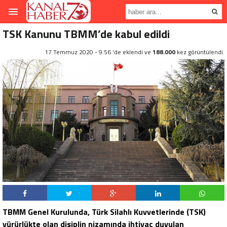
TSK Kanunu TBMM’de kabul edildi
17 Temmuz 2020 - 9:56 'de eklendi ve
188.000
kez görüntülendi.
TBMM Genel Kurulunda, Türk Silahlı Kuvvetlerinde (TSK)
yürürlükte olan disiplin nizamında ihtiyaç duyulan