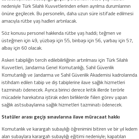
nedeniyle Türk Silahlı Kuvvetlerinden erken ayrılma durumlarının
önüne geçilecek. Bu personelin, daha uzun süre istifade edilmesi
amacıyla rütbe yaş hadleri artırılacak.
Söz konusu personel hakkında rütbe yaş haddi; teğmen ve
üsteğmen için 49, yüzbaşı için 55, binbaşı için 56, yarbay için 57,
albay için 60 olacak.
Askeri tabipliğin tercih edilebilirliğinin artırılması için Türk Silahlı
Kuvvetleri, Jandarma Genel Komutanlığı, Sahil Güvenlik
Komutanlığı ve Jandarma ve Sahil Güvenlik Akademisi kadrolarında
istihdam edilen tabip ve diş tabiplerine ilave sağlık hizmetleri
tazminatı ödenecek. Ayrıca birinci derece kritik illerde terörle
mücadele harekatına iştirak eden birliklerde fiilen görev yapan
sağlık astsubaylarına sağlık hizmetleri tazminatı ödenecek.
Statüler arası geçiş sınavlarına ilave müracaat hakkı
Komutanlık ve karargah subaylığı öğrenimini bitiren ve bir yıl kıdem
alan subaylara karargah subaylığı eğitimi nedeniyle; kapatılan