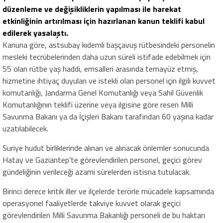
düzenleme ve değişikliklerin yapılması ile harekat
etkinliğinin artırılması için hazırlanan kanun teklifi kabul
edilerek yasalaştı.
Kanuna göre, astsubay kıdemli başçavuş rütbesindeki personelin
mesleki tecrübelerinden daha uzun süreli istifade edebilmek için
55 olan rütbe yaş haddi, emsalleri arasında temayüz etmiş,
hizmetine ihtiyaç duyulan ve istekli olan personel için ilgili kuvvet
komutanlığı, Jandarma Genel Komutanlığı veya Sahil Güvenlik
Komutanlığının teklifi üzerine veya ilgisine göre resen Milli
Savunma Bakanı ya da İçişleri Bakanı tarafından 60 yaşına kadar
uzatılabilecek.
Suriye hudut birliklerinde alınan ve alınacak önlemler sonucunda
Hatay ve Gaziantep’te görevlendirilen personel, geçici görev
gündeliğinin verileceği azami sürelerden istisna tutulacak.
Birinci derece kritik iller ve ilçelerde terörle mücadele kapsamında
operasyonel faaliyetlerde takviye kuvvet olarak geçici
görevlendirilen Milli Savunma Bakanlığı personeli de bu haktan