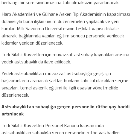
herhangi bir süre sınırlamasına tabi olmaksızın yararlanacak.
Harp Akademileri ve Gülhane Askeri Tıp Akademisinin kapatılması
dolayısıyla buna ilişkin uyum düzenlemeleri yapılacak ve yeni
kurulan Milli Savunma Üniversitesinin teşkilat yapısı dikkate
alınarak, bağlılarında yapılan eğitim sonucu personele verilecek
kıdemler yeniden düzenlenecek.
Türk Silahlı Kuvvetleri için muvazzaf astsubay kaynakları arasına
yedek astsubaylık da ilave edilecek.
Yedek astsubaylıktan muvazzaf astsubaylığa geçiş için
başvuranlarda aranacak şartlar, bunların tabi tutulacakları seçme
sınavları, temel askerlik eğitimi ile ilgili esaslar yönetmelikle
düzenlenecek.
Astsubaylıktan subaylığa geçen personelin rütbe yaş haddi
artırılacak
Türk Silahlı Kuvvetleri Personel Kanunu kapsamında
astsubaylıktan subaylığa geçen personelin rütbe yaş hadleri