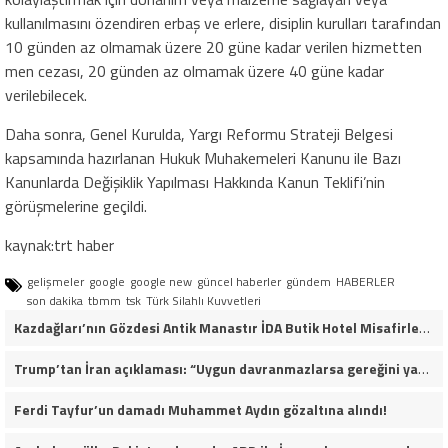
kullanılmasını özendiren erbaş ve erlere, disiplin kurulları tarafından
10 günden az olmamak üzere 20 güne kadar verilen hizmetten
men cezası, 20 günden az olmamak üzere 40 güne kadar
verilebilecek.
Daha sonra, Genel Kurulda, Yargı Reformu Strateji Belgesi
kapsamında hazırlanan Hukuk Muhakemeleri Kanunu ile Bazı
Kanunlarda Değişiklik Yapılması Hakkında Kanun Teklifi’nin
görüşmelerine geçildi.
kaynak:trt haber
gelişmeler
google
google new
güncel haberler
gündem
HABERLER
son dakika
tbmm
tsk
Türk Silahlı Kuvvetleri
Kazdağları’nın Gözdesi Antik Manastır İDA Butik Hotel Misafirlerinden Tam Not Alıyor
Trump’tan İran açıklaması: “Uygun davranmazlarsa gereğini yaparım”
Ferdi Tayfur’un damadı Muhammet Aydın gözaltına alındı!