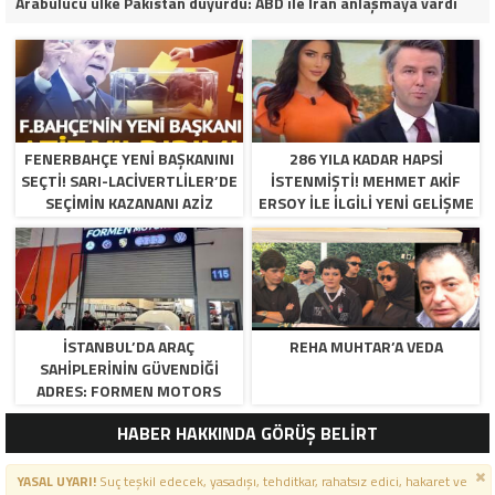
Arabulucu ülke Pakistan duyurdu: ABD ile İran anlaşmaya vardı
FENERBAHÇE YENI BAŞKANINI
286 YILA KADAR HAPSI
SEÇTI! SARI-LACIVERTLILER’DE
ISTENMIŞTI! MEHMET AKIF
SEÇIMIN KAZANANI AZIZ
ERSOY ILE ILGILI YENI GELIŞME
YILDIRIM OLDU
İSTANBUL’DA ARAÇ
REHA MUHTAR’A VEDA
SAHIPLERININ GÜVENDIĞI
ADRES: FORMEN MOTORS
HABER HAKKINDA GÖRÜŞ BELİRT
YASAL UYARI!
Suç teşkil edecek, yasadışı, tehditkar, rahatsız edici, hakaret ve