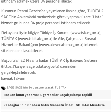
istihdam edilmek üzere 34 personel alacak.
Kurumun Resmi Gazete’de yayımlanan ilanına göre, TÜBİTAK
SAGE’nin Ankara’daki merkezinde görev yapmak üzere “Usta”
hizmet grubunda 34 proje personeli istihdam edilecek.
Detaylara ilişkin bilgiye Türkiye İş Kurumu (www.iskur.gov.tr),
TÜBİTAK (www.tubitak.gov.tr) ile Aile, Çalışma ve Sosyal
Hizmetler Bakanlığının (www.ailevecalisma.gov.tr) internet
sitelerinden ulaşılabilecek.
Başvurular, 22 Nisan’a kadar TÜBİTAK İş Başvuru Sistemi
(https://kariyer.sage.tubitak.gov.tr) üzerinden
gerçekleştirilebilecek.
kaynak:Takvim
SAGE
SAGE için 34 personel alacak
TÜBİTAK
Başkan bunu yaparsa! Sigortacılar kaçak şubeye tepkili
Kazdağları’nın Gözdesi Antik Manastır İDA Butik Hotel Misafirlerinden Tam Not Alıyor