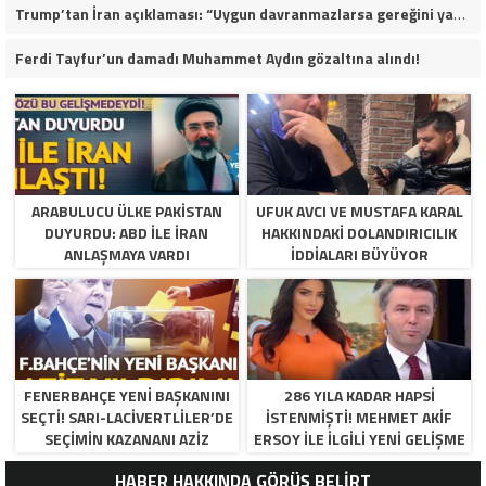
Trump’tan İran açıklaması: “Uygun davranmazlarsa gereğini yaparım”
Ferdi Tayfur’un damadı Muhammet Aydın gözaltına alındı!
ARABULUCU ÜLKE PAKISTAN
UFUK AVCI VE MUSTAFA KARAL
DUYURDU: ABD ILE İRAN
HAKKINDAKI DOLANDIRICILIK
ANLAŞMAYA VARDI
İDDIALARI BÜYÜYOR
FENERBAHÇE YENI BAŞKANINI
286 YILA KADAR HAPSI
SEÇTI! SARI-LACIVERTLILER’DE
ISTENMIŞTI! MEHMET AKIF
SEÇIMIN KAZANANI AZIZ
ERSOY ILE ILGILI YENI GELIŞME
YILDIRIM OLDU
HABER HAKKINDA GÖRÜŞ BELİRT