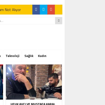
Tam Not Alıyor
Tam Not Alıyor
m
Teknoloji
Sağlık
Kadın
Tam Not Alıyor
UFUK AVCI VE MUSTAFA KARAL