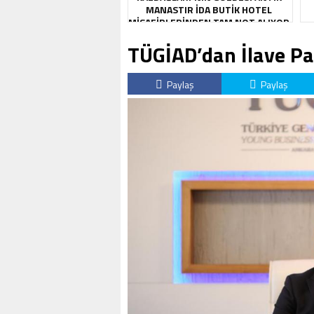
MANASTIR İDA BUTIK HOTEL
MISAFIRLERINDEN TAM NOT ALIYOR
TÜGİAD’dan İlave Pa
Paylaş
Paylaş