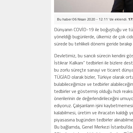
Bu haber 06 Nisan 2020 - 12:11 'de eklendi.
17
Dünyanın COVİD-19 ile boğuştuğu ve tü
yöneldiği bugünlerde, ülkemiz de çok cidd
sürede bu tehlikeli dönemi geride bırak
Devletimiz, bu sancılı sürecin kendini g
İstikrar Kalkanı’’ tedbirleri ile bizlere de
bu zorlu süreçte sanayi ve ticaret dün
TÜGİAD olarak bizler, Türkiye olarak ortak
bulabileceğimize ve tedbirler alabileceğ
tedbirler ve göstermiş olduğu hızlı reaksi
önerilerinin de değerlendirileceğini umuyor
ediyoruz. Çalışanların işini kaybetmemes
kalabilmesi, üretim ve ihracatın kaldığı
piyasasına bugünden tedbirler alınabilme
Bu bağlamda, Genel Merkezi İstanbul’da 