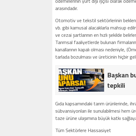
ödemelerinin yurt dışı işçisi olarak öde
arasındadır.
Otomotiv ve tekstil sektörlerinin beklent
vb. gibi kamusal alacaklarla mahsup edilm
ve cezai şartlarının en hızlı şekilde bel
Tarımsal faaliyetlerde bulunan firmaların
kanallarının kapalı olması nedeniyle, (Ör
tarlada bozulması ve üreticinin hiçbir 
Başkan bu
tepkili
Gıda kapsamındaki tarım ürünlerinde, ihr
sübvansiyonları ile sunulabilmesi hem ür
taze ürüne ulaşımına büyük katkı sağlaya
Tüm Sektörlere Hassasiyet