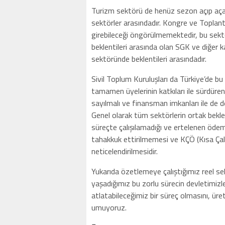
Turizm sektörü de henüz sezon açıp açam
sektörler arasındadır. Kongre ve Topla
girebileceği öngörülmemektedir, bu sekt
beklentileri arasında olan SGK ve diğer 
sektöründe beklentileri arasındadır.
Sivil Toplum Kuruluşları da Türkiye’de bu
tamamen üyelerinin katkıları ile sürdüre
sayılmalı ve finansman imkanları ile de d
Genel olarak tüm sektörlerin ortak bekl
süreçte çalışılamadığı ve ertelenen ödem
tahakkuk ettirilmemesi ve KÇÖ (Kısa Çalış
neticelendirilmesidir.
Yukarıda özetlemeye çalıştığımız reel se
yaşadığımız bu zorlu sürecin devletimizle
atlatabileceğimiz bir süreç olmasını, ür
umuyoruz.