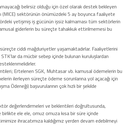
ayacağı belirsiz olduğu için özel olarak destek bekleyen
ntı (MICE) sektörünün önümüzdeki 5 ay boyunca faaliyete
ördeki yetişmiş iş gücünün işsiz kalmaması tüm sektörlerin
kamusal giderlerin bu süreçte tahakkuk ettirilmemesi bu
 süreçte ciddi mağduriyetler yaşamaktadırlar. Faaliyetlerini
n STK’lar da mücbir sebep içinde bulunan kuruluşlardan
esteklenmelidirler.
entileri; Ertelenen SGK, Muhtasar vb. kamusal ödemelerin bu
elerin ilerleyen süreçte ödeme sorunlarına yol açacağı için
ma Ödeneği) başvurularının çok hızlı bir şekilde
ktör değerlendirmeleri ve beklentileri doğrultusunda,
 birlikte ele ele, omuz omuza kısa bir süre içinde
etimimize ihracatımıza kaldığımız yerden devam edebilmeyi