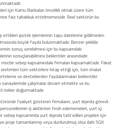
lunmaktadır.
kleri için Kamu Bankaları öncelikli olmak üzere tüm
erine faiz tahakkuk ettirilmemesidir. Reel sektörün bu
ettikleri ipotek işlemlerinin tapu dairelerine gidilmeden
çılmasında büyük fayda bulunmaktadır. Benzer şekilde
lerinin sonuç verebilmesi için bu kapsamdaki
lerinin sonuçlanabilmesi beklentiler arasındadır.
 mücbir sebep kapsamındaki firmaları kapsamaktadır. Fakat
 üretimleri tüm sektörlere hitap ettiği için, tüm imalat
 erteleme ve desteklerden faydalanmaları beklentiler
rım sanayilerinde çalışmalar devam etmekte ve bu
tli riskler doğurmaktadır.
ktöründe faaliyet gösteren firmaların, yurt dışında görevli
 personellerinin iş akitlerinin fesih edememeleri, yurt içi
 sebep kapsamında yurt dışında tatil edilen projeleri için
ive proje tamamlanmış veya durdurulmuş olsa dahi SGK