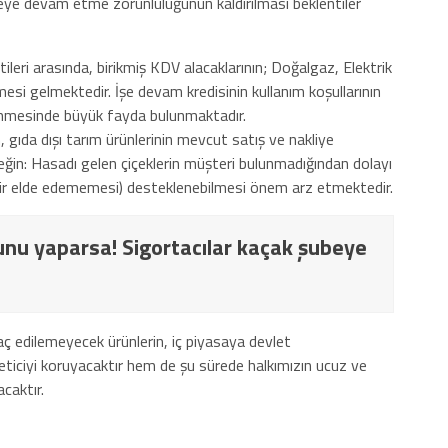
meye devam etme zorunluluğunun kaldırılması beklentiler
ileri arasında, birikmiş KDV alacaklarının; Doğalgaz, Elektrik
esi gelmektedir. İşe devam kredisinin kullanım koşullarının
irlenmesinde büyük fayda bulunmaktadır.
, gıda dışı tarım ürünlerinin mevcut satış ve nakliye
neğin: Hasadı gelen çiçeklerin müşteri bulunmadığından dolayı
gelir elde edememesi) desteklenebilmesi önem arz etmektedir.
nu yaparsa! Sigortacılar kaçak şubeye
aç edilemeyecek ürünlerin, iç piyasaya devlet
eticiyi koruyacaktır hem de şu sürede halkımızın ucuz ve
caktır.