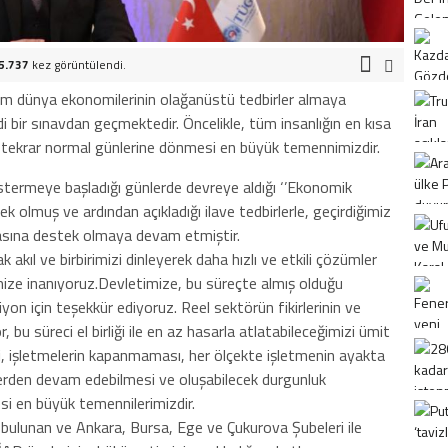
5.737
kez görüntülendi.
m dünya ekonomilerinin olağanüstü tedbirler almaya
i bir sınavdan geçmektedir. Öncelikle, tüm insanlığın en kısa
ıp tekrar normal günlerine dönmesi en büyük temennimizdir.
östermeye başladığı günlerde devreye aldığı ‘’Ekonomik
stek olmuş ve ardından açıkladığı ilave tedbirlerle, geçirdiğimiz
yasına destek olmaya devam etmiştir.
 akıl ve birbirimizi dinleyerek daha hızlı ve etkili çözümler
imize inanıyoruz.Devletimize, bu süreçte almış olduğu
yon için teşekkür ediyoruz. Reel sektörün fikirlerinin ve
, bu süreci el birliği ile en az hasarla atlatabileceğimizi ümit
i, işletmelerin kapanmaması, her ölçekte işletmenin ayakta
 yerden devam edebilmesi ve oluşabilecek durgunluk
si en büyük temennilerimizdir.
bulunan ve Ankara, Bursa, Ege ve Çukurova Şubeleri ile