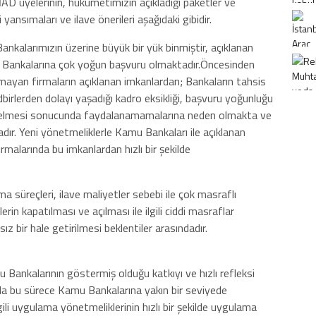
AD üyelerinin, hükümetimizin açıkladığı paketler ve
i yansımaları ve ilave önerileri aşağıdaki gibidir.
kalarımızın üzerine büyük bir yük binmiştir, açıklanan
u Bankalarına çok yoğun başvuru olmaktadır.Öncesinden
mayan firmaların açıklanan imkanlardan; Bankaların tahsis
birlerden dolayı yaşadığı kadro eksikliği, başvuru yoğunluğu
 gelmesi sonucunda faydalanamamalarına neden olmakta ve
dır. Yeni yönetmeliklerle Kamu Bankaları ile açıklanan
malarında bu imkanlardan hızlı bir şekilde
rma süreçleri, ilave maliyetler sebebi ile çok masraflı
erin kapatılması ve açılması ile ilgili ciddi masraflar
z bir hale getirilmesi beklentiler arasındadır.
Bankalarının göstermiş olduğu katkıyı ve hızlı refleksi
da bu sürece Kamu Bankalarına yakın bir seviyede
ilgili uygulama yönetmeliklerinin hızlı bir şekilde uygulama