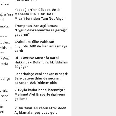
Kazdağları’nın Gözdesi Antik
Manastır İDA Butik Hotel
Misafirlerinden Tam Not Alıyor
Trump’tan İran açıklaması:
“Uygun davranmazlarsa gereğini
yaparım”
Arabulucu ülke Pakistan
duyurdu: ABD ile İran anlaşmaya
vardı
Ufuk Avcı ve Mustafa Karal
Hakkındaki Dolandırıcılık İddiaları
Büyüyor
Fenerbahçe yeni başkanını seçti!
Sarı-Lacivertliler’de seçimin
kazananı Aziz Yıldırım oldu
286 yıla kadar hapsi istenmişti!
Mehmet Akif Ersoy ile ilgili yeni
gelişme
Putin ‘tavizleri kabul ettik’ dedi!
Açıklamalar peş peşe geldi