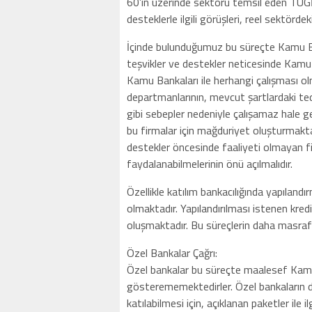
60’ın üzerinde sektörü temsil eden TÜGİ
desteklerle ilgili görüşleri, reel sektördek
İçinde bulunduğumuz bu süreçte Kamu Ban
teşvikler ve destekler neticesinde Kam
Kamu Bankaları ile herhangi çalışması ol
departmanlarının, mevcut şartlardaki ted
gibi sebepler nedeniyle çalışamaz hale
bu firmalar için mağduriyet oluşturmakta
destekler öncesinde faaliyeti olmayan fir
faydalanabilmelerinin önü açılmalıdır.
Özellikle katılım bankacılığında yapılandı
olmaktadır. Yapılandırılması istenen kredil
oluşmaktadır. Bu süreçlerin daha masrafsı
Özel Bankalar Çağrı:
Özel bankalar bu süreçte maalesef Kamu 
gösterememektedirler. Özel bankaların 
katılabilmesi için, açıklanan paketler ile 