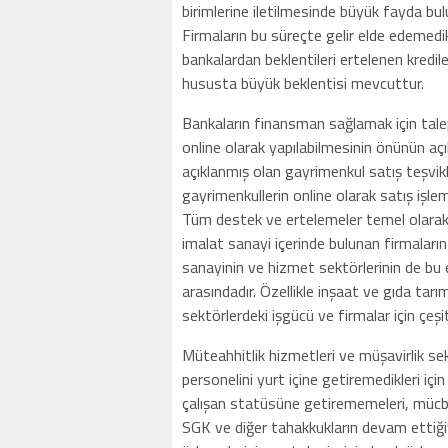
birimlerine iletilmesinde büyük fayda bu
Firmaların bu süreçte gelir elde edemedi
bankalardan beklentileri ertelenen kredil
hususta büyük beklentisi mevcuttur.
Bankaların finansman sağlamak için talep 
online olarak yapılabilmesinin önünün a
açıklanmış olan gayrimenkul satış teşvik
gayrimenkullerin online olarak satış işlem
Tüm destek ve ertelemeler temel olarak
imalat sanayi içerinde bulunan firmaların
sanayinin ve hizmet sektörlerinin de bu
arasındadır. Özellikle inşaat ve gıda ta
sektörlerdeki işgücü ve firmalar için çeşi
Müteahhitlik hizmetleri ve müşavirlik se
personelini yurt içine getiremedikleri için
çalışan statüsüne getirememeleri, mücbir
SGK ve diğer tahakkukların devam ettiğ