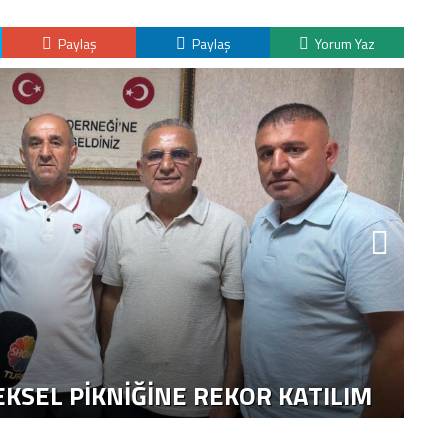
Paylaş
Paylaş
Yorum Yaz
K
H
KSEL PIKNIĞINE REKOR KATILIM