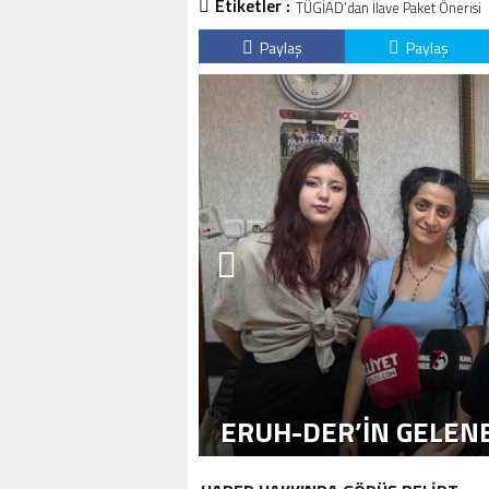
Etiketler :
TÜGİAD’dan İlave Paket Önerisi
Paylaş
Paylaş
ERUH-DER’IN GELENE