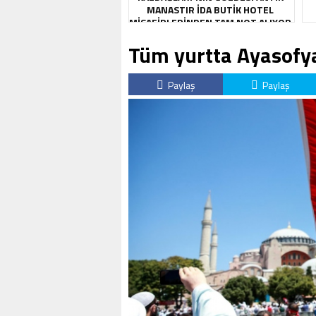
MANASTIR İDA BUTIK HOTEL
MISAFIRLERINDEN TAM NOT ALIYOR
Tüm yurtta Ayasofya
Paylaş
Paylaş