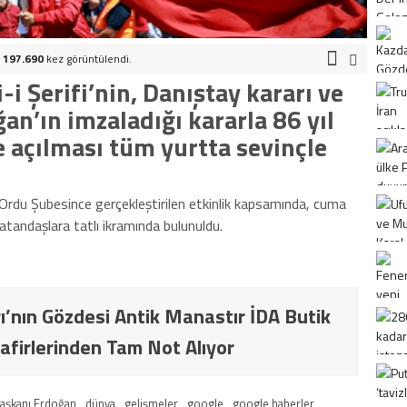
.
197.690
kez görüntülendi.
i Şerifi’nin, Danıştay kararı ve
n’ın imzaladığı kararla 86 yıl
 açılması tüm yurtta sevinçle
 Ordu Şubesince gerçekleştirilen etkinlik kapsamında, cuma
tandaşlara tatlı ikramında bulunuldu.
ı’nın Gözdesi Antik Manastır İDA Butik
afirlerinden Tam Not Alıyor
aşkanı Erdoğan
dünya
gelişmeler
google
google haberler