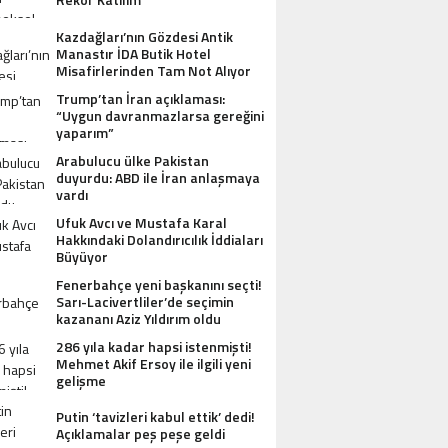
Kazdağları’nın Gözdesi Antik
Manastır İDA Butik Hotel
Misafirlerinden Tam Not Alıyor
Trump’tan İran açıklaması:
“Uygun davranmazlarsa gereğini
yaparım”
Arabulucu ülke Pakistan
duyurdu: ABD ile İran anlaşmaya
vardı
Ufuk Avcı ve Mustafa Karal
Hakkındaki Dolandırıcılık İddiaları
Büyüyor
Fenerbahçe yeni başkanını seçti!
Sarı-Lacivertliler’de seçimin
kazananı Aziz Yıldırım oldu
286 yıla kadar hapsi istenmişti!
Mehmet Akif Ersoy ile ilgili yeni
gelişme
Putin ‘tavizleri kabul ettik’ dedi!
Açıklamalar peş peşe geldi