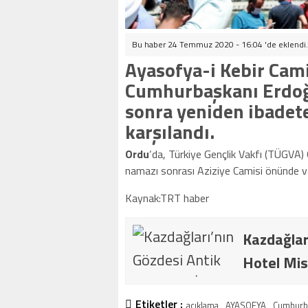
Bu haber 24 Temmuz 2020 - 16:04 'de eklendi
Ayasofya-i Kebir Cami-
Cumhurbaşkanı Erdoğa
sonra yeniden ibadete
karşılandı.
Ordu
‘da, Türkiye Gençlik Vakfı (TÜGVA)
namazı sonrası Aziziye Camisi önünde va
Kaynak:TRT haber
Kazdağlar
Hotel Mis
Etiketler :
açıklama
AYASOFYA
Cumhurb