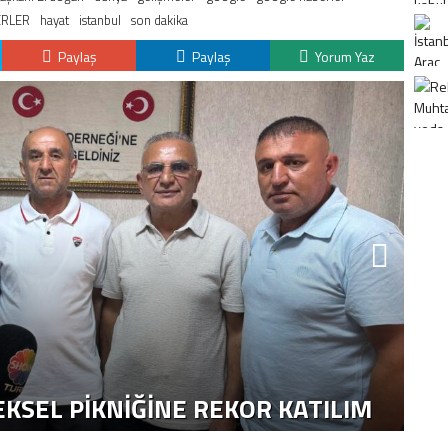
RLER
hayat
istanbul
son dakika
Paylaş
Paylaş
Yorum Yaz
K
H
KSEL PIKNIĞINE REKOR KATILIM