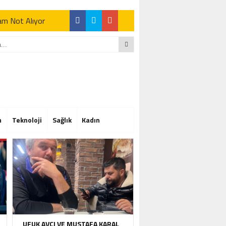
Tam Not Alıyor
Tam Not Alıyor
m
Teknoloji
Sağlık
Kadın
Tam Not Alıyor
UFUK AVCI VE MUSTAFA KARAL