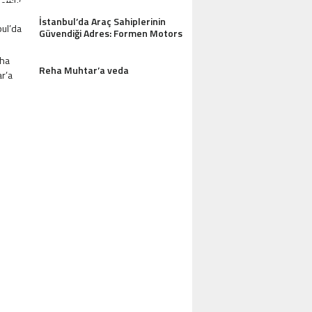
İstanbul’da Araç Sahiplerinin
Güvendiği Adres: Formen Motors
AZDAĞLARI’NIN GÖZDESI ANTIK MANAST
Reha Muhtar’a veda
OTEL MISAFIRLERINDEN TAM NOT ALI