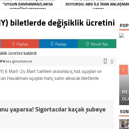
“UYGUN DAVRANMAZLARSA
DUYURDU: ABD ILE İRAN ANLAŞMA
GEREĞINI YAPARIM”
VARDI
) biletlerde değişiklik ücretini
POP
Paylaş
Paylaş
Yorum Yaz
876
kez görüntülendi.
) 6 Mart-24 Mart tarihleri arasında iç hat uçuşları ve
n Havalimanı uçuşları hariç satın alınacak biletlerde
ME
U
Ü
OL
nu yaparsa! Sigortacılar kaçak şubeye
SON