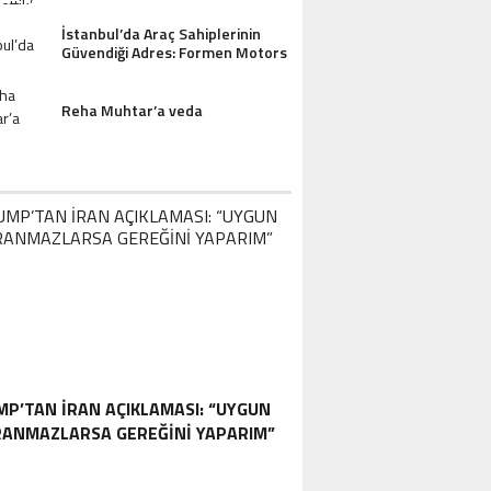
İstanbul’da Araç Sahiplerinin
Güvendiği Adres: Formen Motors
Reha Muhtar’a veda
P’TAN İRAN AÇIKLAMASI: “UYGUN
ANMAZLARSA GEREĞINI YAPARIM”