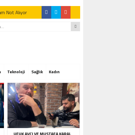
Tam Not Alıyor
Tam Not Alıyor
m
Teknoloji
Sağlık
Kadın
Tam Not Alıyor
UFUK AVCI VE MUSTAFA KARAL