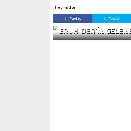
Etiketler :
Paylaş
Paylaş
ERUH-DER’IN GELENE