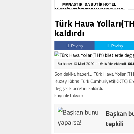
MANASTIR İDA BUTIK HOTEL
MISAFIRLERINDEN TAM NOT ALIYOR
Türk Hava Yolları(THY
kaldırdı
Paylaş
Paylaş
Bu haber 10 Mart 2020 - 16:14 'de eklendi.
66.
Son dakika haberi… Türk Hava Yolları(THY
Kuzey Kıbrıs Türk Cumhuriyeti(KKTC) Erca
değişiklik ücretini kaldırdı.
kaynak:Takvim
Başkan bu
tepkili