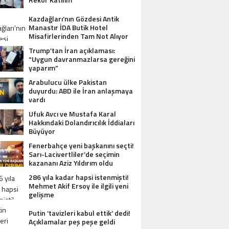
Kazdağları’nın Gözdesi Antik
Manastır İDA Butik Hotel
Misafirlerinden Tam Not Alıyor
Trump’tan İran açıklaması:
AZDAĞLARI’NIN GÖZDESI ANTIK MANAST
“Uygun davranmazlarsa gereğini
yaparım”
OTEL MISAFIRLERINDEN TAM NOT ALI
Arabulucu ülke Pakistan
duyurdu: ABD ile İran anlaşmaya
vardı
Ufuk Avcı ve Mustafa Karal
Hakkındaki Dolandırıcılık İddiaları
Büyüyor
Fenerbahçe yeni başkanını seçti!
Sarı-Lacivertliler’de seçimin
kazananı Aziz Yıldırım oldu
286 yıla kadar hapsi istenmişti!
Mehmet Akif Ersoy ile ilgili yeni
gelişme
Putin ‘tavizleri kabul ettik’ dedi!
Açıklamalar peş peşe geldi