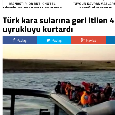
MANASTIR İDA BUTIK HOTEL
“UYGUN DAVRANMAZLAR
MISAFIRLERINDEN TAM NOT ALIYOR
GEREĞINI YAPARIM”
Türk kara sularına geri itilen 
uyrukluyu kurtardı
Paylaş
Paylaş
Paylaş