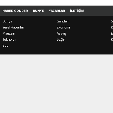
HABER GÖNDER
KÜNYE
YAZARLAR
İLETIŞIM
Dünya
Gündem
S
Yerel Haberler
Ekonomi
K
Magazin
Asayiş
E
Teknoloji
Sağlık
K
Spor