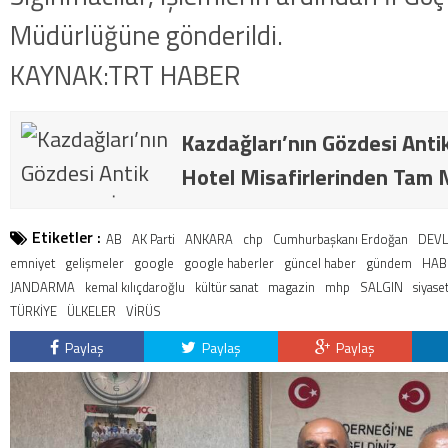
Müdürlüğüne gönderildi.
KAYNAK:TRT HABER
Kazdağları’nın Gözdesi Anti
Hotel Misafirlerinden Tam N
Etiketler :
AB
AK Parti
ANKARA
chp
Cumhurbaşkanı Erdoğan
DEVL
emniyet
gelişmeler
google
google haberler
güncel haber
gündem
HAB
JANDARMA
kemal kılıçdaroğlu
kültür sanat
magazin
mhp
SALGIN
siyase
TÜRKİYE
ÜLKELER
VİRÜS
Paylaş
Paylaş
Paylaş