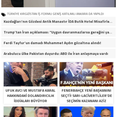
TÜRKİYE KIRGIZİSTAN İŞ FORMU GENİŞ KATILIMLI ANKARA DA YAPILDI
Kazdağları’nın Gözdesi Antik Manastır İDA Butik Hotel Misafirlerinden Tam Not Alıyor
Trump’tan İran açıklaması: “Uygun davranmazlarsa gereğini yaparım”
Ferdi Tayfur’un damadı Muhammet Aydın gözaltına alındı!
Arabulucu ülke Pakistan duyurdu: ABD ile İran anlaşmaya vardı
UFUK AVCI VE MUSTAFA KARAL
FENERBAHÇE YENI BAŞKANINI
HAKKINDAKI DOLANDIRICILIK
SEÇTI! SARI-LACIVERTLILER’DE
İDDIALARI BÜYÜYOR
SEÇIMIN KAZANANI AZIZ
YILDIRIM OLDU