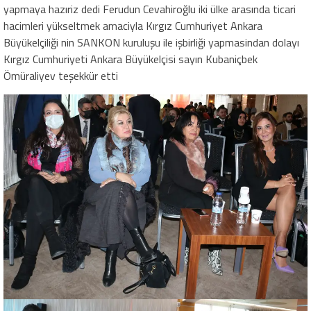
yapmaya hazıriz dedi Ferudun Cevahiroğlu iki ülke arasında ticari
hacimleri yükseltmek amaciyla Kırgız Cumhuriyet Ankara
Büyükelçiliği nin SANKON kuruluşu ile işbirliği yapmasindan dolayı
Kırgız Cumhuriyeti Ankara Büyükelçisi sayın Kubaniçbek
Ömüraliyev teşekkür etti