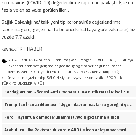
koronavirüs (COVID-19) değerlendirme raporunu paylaştı. İşte en
fazla ve en az vaka görülen iller…
Sağlık Bakanlığı haftalık yeni tip koronavirüs değerlendirme
raporuna göre, geçen hafta bir önceki haftaya göre vaka artış hızı
yüzde 7,7 azaldı.
kaynak:TRT HABER
AB
AK Parti
ANKARA
chp
Cumhurbaşkanı Erdoğan
DEVLET BAHÇELİ
dünya
ekonomi
emniyet
gelişmeler
google
google haberler
güncel haber
gündem
HABERLER
hayat
İLLER
istanbul
JANDARMA
kemal kılıçdaroğlu
kültür sanat
magazin
mhp
SALGIN
siyaset
siyasiler
son dakika
SPOR
tsk
TÜRKİYE
ÜLKELER
VİRÜS
Kazdağları’nın Gözdesi Antik Manastır İDA Butik Hotel Misafirlerinden Tam Not Alıyor
Trump’tan İran açıklaması: “Uygun davranmazlarsa gereğini yaparım”
Ferdi Tayfur’un damadı Muhammet Aydın gözaltına alındı!
Arabulucu ülke Pakistan duyurdu: ABD ile İran anlaşmaya vardı