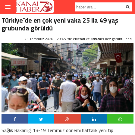
Türkiye`de en çok yeni vaka 25 ila 49 yaş
grubunda görüldü
21 Temmuz 2020 - 20:45 'de eklendi ve
399.981
kez görüntülendi.
Sağlık Bakanlığı 13-19 Temmuz dönemi haftalık yeni tip