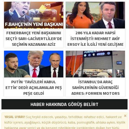
FENERBAHÇE YENI BAŞKANINI
286 YILA KADAR HAPSI
SEÇTI! SARI-LACIVERTLILER’DE
ISTENMIŞTI! MEHMET AKIF
SEÇIMIN KAZANANI AZIZ
ERSOY ILE ILGILI YENI GELIŞME
YILDIRIM OLDU
PUTIN ‘TAVIZLERI KABUL
İSTANBUL’DA ARAÇ
ETTIK’ DEDI! AÇIKLAMALAR PEŞ
SAHIPLERININ GÜVENDIĞI
PEŞE GELDI
ADRES: FORMEN MOTORS
HABER HAKKINDA GÖRÜŞ BELİRT
YASAL UYARI!
Suç teşkil edecek, yasadışı, tehditkar, rahatsız edici, hakaret ve
küfür içeren, aşağılayıcı, küçük düşürücü, kaba, pornografik, ahlaka aykırı, kişilik
haklarına zarar verici ya da benzeri niteliklerde içeriklerden doğan her türlü