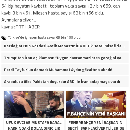
64 kişi hayatını kaybetti, toplam vaka sayısı 127 bin 659, can
kaybı 3 bin 461, iyileşen hasta sayısı 68 bin 166 oldu.
Ayrıntılar geliyor…
kaynak:TRT HABER
Türkiye'de iyileşen hasta sayısı 68 bin 166 oldu
Kazdağları’nın Gözdesi Antik Manastır İDA Butik Hotel Misafirlerinden Tam Not Alıyor
Trump’tan İran açıklaması: “Uygun davranmazlarsa gereğini yaparım”
Ferdi Tayfur’un damadı Muhammet Aydın gözaltına alındı!
Arabulucu ülke Pakistan duyurdu: ABD ile İran anlaşmaya vardı
UFUK AVCI VE MUSTAFA KARAL
FENERBAHÇE YENI BAŞKANINI
HAKKINDAKI DOLANDIRICILIK
SEÇTI! SARI-LACIVERTLILER’DE