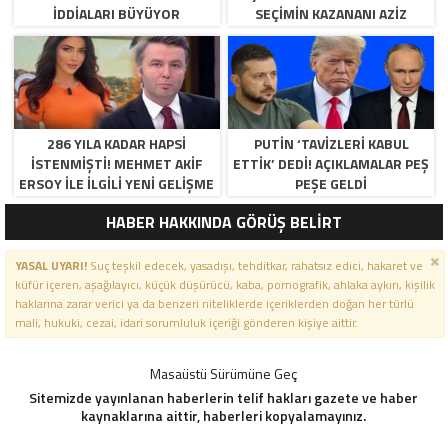
İDDIALARI BÜYÜYOR
SEÇIMIN KAZANANI AZIZ
YILDIRIM OLDU
286 YILA KADAR HAPSI
PUTIN ‘TAVIZLERI KABUL
ISTENMIŞTI! MEHMET AKIF
ETTIK’ DEDI! AÇIKLAMALAR PEŞ
ERSOY ILE ILGILI YENI GELIŞME
PEŞE GELDI
HABER HAKKINDA GÖRÜŞ BELİRT
YASAL UYARI!
Suç teşkil edecek, yasadışı, tehditkar, rahatsız edici, hakaret ve
küfür içeren, aşağılayıcı, küçük düşürücü, kaba, pornografik, ahlaka aykırı, kişilik
haklarına zarar verici ya da benzeri niteliklerde içeriklerden doğan her türlü
mali, hukuki, cezai, idari sorumluluk içeriği gönderen kişiye aittir.
Masaüstü Sürümüne Geç
Sitemizde yayınlanan haberlerin telif hakları gazete ve haber
kaynaklarına aittir, haberleri kopyalamayınız.