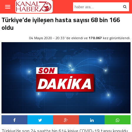
Türkiye’de iyileşen hasta sayısı 68 bin 166
oldu
04 Mayıs 2020 - 20:33 'de eklendi ve
170.067
kez görüntülendi.
Türkiye’de son 24 saatte bin 614 kişiye COVID-19 tanısı konuldu,