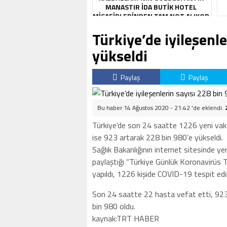
MANASTIR İDA BUTIK HOTEL
MISAFIRLERINDEN TAM NOT ALIYOR
Türkiye’de iyileşenl
yükseldi
Paylaş
Paylaş
Bu haber 14 Ağustos 2020 - 21:42 'de eklendi.
Türkiye’de son 24 saatte 1226 yeni vaka t
ise 923 artarak 228 bin 980’e yükseldi.
Sağlık Bakanlığının internet sitesinde ye
paylaştığı “Türkiye Günlük Koronavirüs 
yapıldı, 1226 kişide COVID-19 tespit edil
Son 24 saatte 22 hasta vefat etti, 923 
bin 980 oldu.
kaynak:TRT HABER