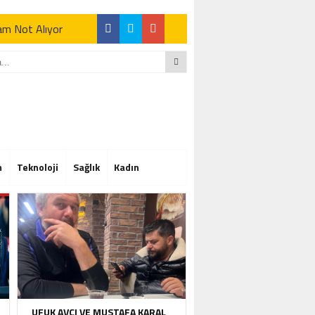
Tam Not Alıyor
Tam Not Alıyor
m
Teknoloji
Sağlık
Kadın
Tam Not Alıyor
UFUK AVCI VE MUSTAFA KARAL