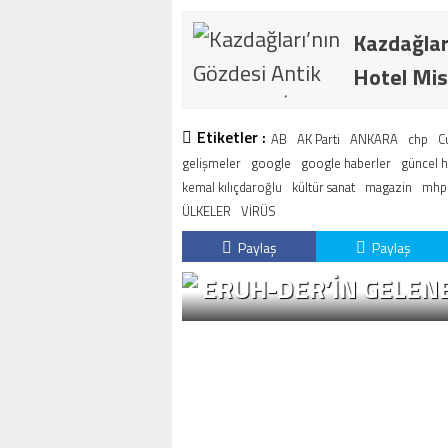
Kazdağlar
Hotel Mis
Etiketler :
AB
AK Parti
ANKARA
chp
C
gelişmeler
google
google haberler
güncel 
kemal kılıçdaroğlu
kültür sanat
magazin
mhp
ÜLKELER
VİRÜS
Paylaş
Paylaş
ERUH-DER’IN GELENE