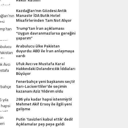
Kazdağları’nın Gözdesi Antik
Manastır İDA Butik Hotel
Misafirlerinden Tam Not Alıyor
Trump’tan İran açıklaması:
“Uygun davranmazlarsa gereğini
yaparım”
Arabulucu ülke Pakistan
duyurdu: ABD ile İran anlaşmaya
vardı
Ufuk Avcı ve Mustafa Karal
Hakkındaki Dolandırıcılık İddiaları
Büyüyor
AZDAĞLARI’NIN GÖZDESI ANTIK MANAST
Fenerbahçe yeni başkanını seçti!
Sarı-Lacivertliler’de seçimin
OTEL MISAFIRLERINDEN TAM NOT ALI
kazananı Aziz Yıldırım oldu
286 yıla kadar hapsi istenmişti!
Mehmet Akif Ersoy ile ilgili yeni
gelişme
Putin ‘tavizleri kabul ettik’ dedi!
Açıklamalar peş peşe geldi