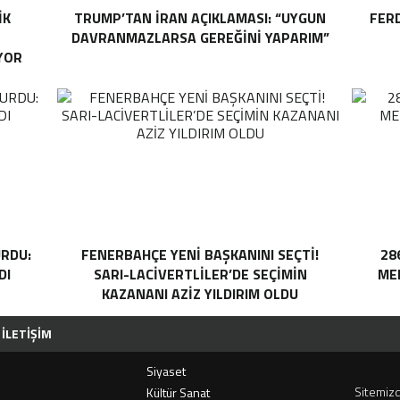
IK
TRUMP’TAN İRAN AÇIKLAMASI: “UYGUN
FER
DAVRANMAZLARSA GEREĞINI YAPARIM”
YOR
RDU:
FENERBAHÇE YENI BAŞKANINI SEÇTI!
28
DI
SARI-LACIVERTLILER’DE SEÇIMIN
MEH
KAZANANI AZIZ YILDIRIM OLDU
İLETIŞIM
Siyaset
Sitemizd
i
Kültür Sanat