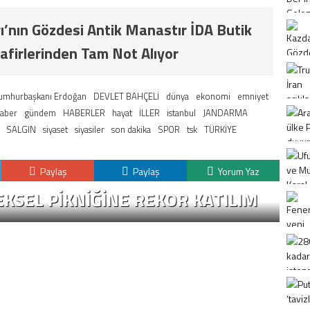
ı’nın Gözdesi Antik Manastır İDA Butik
afirlerinden Tam Not Alıyor
umhurbaşkanı Erdoğan
DEVLET BAHÇELİ
dünya
ekonomi
emniyet
haber
gündem
HABERLER
hayat
İLLER
istanbul
JANDARMA
SALGIN
siyaset
siyasiler
son dakika
SPOR
tsk
TÜRKİYE
Paylaş
Paylaş
Yorum Yaz
KSEL PIKNIĞINE REKOR KATILIM
K
H