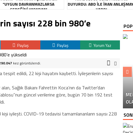
“UYGUN DAVRANMAZLARSA
DUYURDU: ABD ILE İRAN ANLAŞMA
GEREĞINI YAPARIM”
VARDI
erin sayısı 228 bin 980’e
POP
Paylaş
Paylaş
Yorum Yaz
290.047
kez görüntülendi.
espit edildi, 22 kişi hayatını kaybetti. İyileşenlerin sayısı
r alan, Sağlık Bakanı Fahrettin Koca’nın da Twitter’dan
Tablosu”nun güncel verilerine göre, bugün 70 bin 192 test
ME
U
Ü
di.
OL
kişi iyileşti. COVID-19 tedavisi tamamlananların sayısı 228
SON