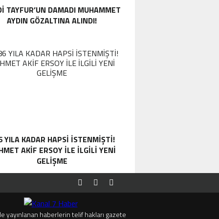
DI TAYFUR’UN DAMADI MUHAMMET
AYDIN GÖZALTINA ALINDI!
6 YILA KADAR HAPSI ISTENMIŞTI!
MET AKIF ERSOY ILE ILGILI YENI
GELIŞME
e yayınlanan haberlerin telif hakları gazete