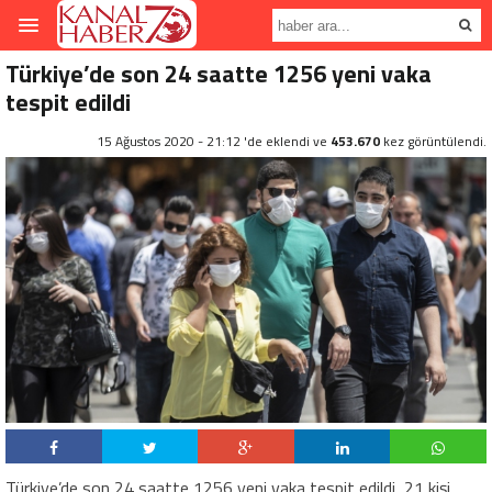
Türkiye’de son 24 saatte 1256 yeni vaka
tespit edildi
15 Ağustos 2020 - 21:12 'de eklendi ve
453.670
kez görüntülendi.
Türkiye’de son 24 saatte 1256 yeni vaka tespit edildi, 21 kişi