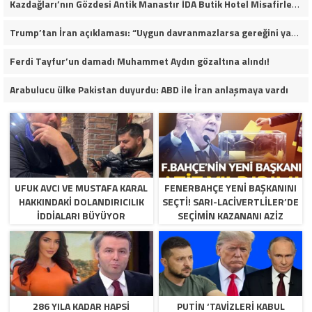
Kazdağları’nın Gözdesi Antik Manastır İDA Butik Hotel Misafirlerinden Tam Not Alıyor
Trump’tan İran açıklaması: “Uygun davranmazlarsa gereğini yaparım”
Ferdi Tayfur’un damadı Muhammet Aydın gözaltına alındı!
Arabulucu ülke Pakistan duyurdu: ABD ile İran anlaşmaya vardı
UFUK AVCI VE MUSTAFA KARAL
FENERBAHÇE YENI BAŞKANINI
HAKKINDAKI DOLANDIRICILIK
SEÇTI! SARI-LACIVERTLILER’DE
İDDIALARI BÜYÜYOR
SEÇIMIN KAZANANI AZIZ
YILDIRIM OLDU
286 YILA KADAR HAPSI
PUTIN ‘TAVIZLERI KABUL