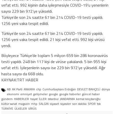
vefat etti. 992 kişinin daha iyileşmesiyle COVID-19’u yenenlerin
sayısı 229 bin 972’ye yükseldi.
Türkiye’de son 24 saatte 67 bin 214 COVID-19 testi yapıldı.
1256 yeni vaka tespit edildi.
Türkiye’de son 24 saatte 67 bin 214 COVID-19 testi yapıldı.
1256 yeni vaka tespit edildi. 21 kişi vefat etti. 992 kişi virüsü
yendi.
Böyleyece Türkiye’de toplam 5 milyon 659 bin 286 koronavirüs
testi yapıldı. 248 bin 117 kişi de virüse yakalandı. 5 bin 955 kişi
vefat etti. İyileşenlerin sayısı ise 229 bin 972’ye yükseldi. Ağır
hasta sayısı da 668 oldu.
KAYNAK:TRT HABER
AB
AK Parti
ANKARA
chp
Cumhurbaşkanı Erdoğan
DEVLET BAHÇELİ
dünya
ekonomi
emniyet
gelişmeler
google
google haberler
güncel haber
gündem
HABERLER
hayat
İLLER
istanbul
JANDARMA
kemal kılıçdaroğlu
kültür sanat
magazin
mhp
SALGIN
siyaset
siyasiler
son dakika
SPOR
tsk
TÜRKİYE
ÜLKELER
VİRÜS