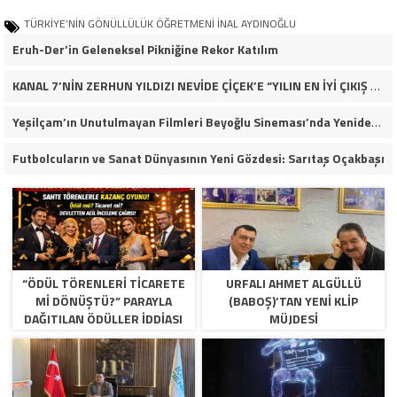
TÜRKİYE’NİN GÖNÜLLÜLÜK ÖĞRETMENİ İNAL AYDINOĞLU
Eruh-Der’in Geleneksel Pikniğine Rekor Katılım
KANAL 7’NİN ZERHUN YILDIZI NEVİDE ÇİÇEK’E “YILIN EN İYİ ÇIKIŞ YAPAN KADIN OYUNCUSU” ÖDÜLÜ!
Yeşilçam’ın Unutulmayan Filmleri Beyoğlu Sineması’nda Yeniden Hayat Buluyor
Futbolcuların ve Sanat Dünyasının Yeni Gözdesi: Sarıtaş Oçakbaşı
“ÖDÜL TÖRENLERİ TİCARETE
URFALI AHMET ALGÜLLÜ
Mİ DÖNÜŞTÜ?” PARAYLA
(BABOŞ)’TAN YENI KLIP
DAĞITILAN ÖDÜLLER IDDIASI
MÜJDESI
GÜNDEMDE!