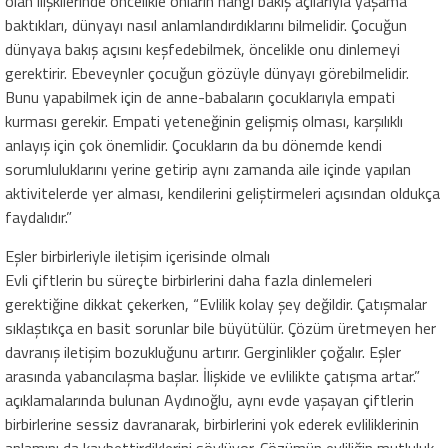
olan ilişkilerinde öncelikle onların hangi bakış açılarıyla yaşama
baktıkları, dünyayı nasıl anlamlandırdıklarını bilmelidir. Çocuğun
dünyaya bakış açısını keşfedebilmek, öncelikle onu dinlemeyi
gerektirir. Ebeveynler çocuğun gözüyle dünyayı görebilmelidir.
Bunu yapabilmek için de anne-babaların çocuklarıyla empati
kurması gerekir. Empati yeteneğinin gelişmiş olması, karşılıklı
anlayış için çok önemlidir. Çocukların da bu dönemde kendi
sorumluluklarını yerine getirip aynı zamanda aile içinde yapılan
aktivitelerde yer alması, kendilerini geliştirmeleri açısından oldukça
faydalıdır.”
Eşler birbirleriyle iletişim içerisinde olmalı
Evli çiftlerin bu süreçte birbirlerini daha fazla dinlemeleri
gerektiğine dikkat çekerken, “Evlilik kolay şey değildir. Çatışmalar
sıklaştıkça en basit sorunlar bile büyütülür. Çözüm üretmeyen her
davranış iletişim bozukluğunu artırır. Gerginlikler çoğalır. Eşler
arasında yabancılaşma başlar. İlişkide ve evlilikte çatışma artar.”
açıklamalarında bulunan Aydınoğlu, aynı evde yaşayan çiftlerin
birbirlerine sessiz davranarak, birbirlerini yok ederek evliliklerinin
anlamını da kaybettirdiklerini söylüyor. Çözümün evliliğin mutluluk