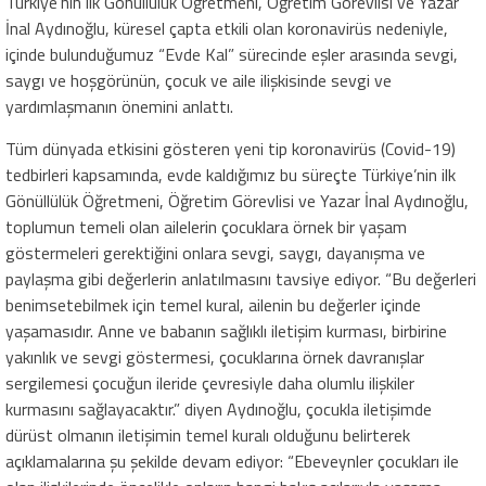
Türkiye’nin ilk Gönüllülük Öğretmeni, Öğretim Görevlisi ve Yazar
İnal Aydınoğlu, küresel çapta etkili olan koronavirüs nedeniyle,
içinde bulunduğumuz “Evde Kal” sürecinde eşler arasında sevgi,
saygı ve hoşgörünün, çocuk ve aile ilişkisinde sevgi ve
yardımlaşmanın önemini anlattı.
Tüm dünyada etkisini gösteren yeni tip koronavirüs (Covid-19)
tedbirleri kapsamında, evde kaldığımız bu süreçte Türkiye’nin ilk
Gönüllülük Öğretmeni, Öğretim Görevlisi ve Yazar İnal Aydınoğlu,
toplumun temeli olan ailelerin çocuklara örnek bir yaşam
göstermeleri gerektiğini onlara sevgi, saygı, dayanışma ve
paylaşma gibi değerlerin anlatılmasını tavsiye ediyor. “Bu değerleri
benimsetebilmek için temel kural, ailenin bu değerler içinde
yaşamasıdır. Anne ve babanın sağlıklı iletişim kurması, birbirine
yakınlık ve sevgi göstermesi, çocuklarına örnek davranışlar
sergilemesi çocuğun ileride çevresiyle daha olumlu ilişkiler
kurmasını sağlayacaktır.” diyen Aydınoğlu, çocukla iletişimde
dürüst olmanın iletişimin temel kuralı olduğunu belirterek
açıklamalarına şu şekilde devam ediyor: “Ebeveynler çocukları ile