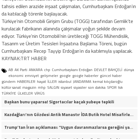
tahsis edilen arazide inşaat çalışmaları, Cumhurbaşkanı Erdoğan’ın
da katılacağı törenle başlayacak.
Türkiye’nin Otomobili Girişim Grubu (TOGG) tarafından Gemlik’te
kurulacak fabrikanın alanında çalışmalar yoğun şekilde devam
ediyor. Türkiye’nin Otomobili’nin üretileceği TOGG Mühendislik,
Tasarım ve Üretim Tesisleri İnşaatına Başlama Töreni, bugün
Cumhurbaşkanı Recep Tayyip Erdoğan’ın da katılımıyla yapılacak.
KAYNAK:TRT HABER
AB
AK Parti
ANKARA
chp
Cumhurbaşkanı Erdoğan
DEVLET BAHÇELİ
dünya
ekonomi
emniyet
gelişmeler
google
google haberler
güncel haber
gündem
HABERLER
hayat
İLLER
istanbul
JANDARMA
kemal kılıçdaroğlu
kültür sanat
magazin
mhp
SALGIN
siyaset
siyasiler
son dakika
SPOR
tsk
TÜRKİYE
ÜLKELER
VİRÜS
Başkan bunu yaparsa! Sigortacılar kaçak şubeye tepkili
Kazdağları’nın Gözdesi Antik Manastır İDA Butik Hotel Misafirlerinden Tam Not Alıyor
Trump’tan İran açıklaması: “Uygun davranmazlarsa gereğini yaparım”