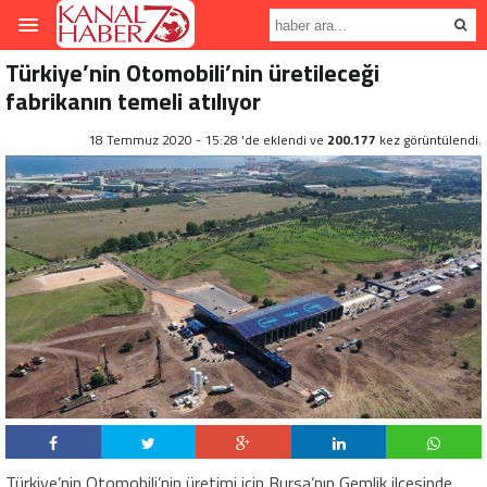
Türkiye’nin Otomobili’nin üretileceği
fabrikanın temeli atılıyor
18 Temmuz 2020 - 15:28 'de eklendi ve
200.177
kez görüntülendi.
Türkiye’nin Otomobili’nin üretimi için Bursa’nın Gemlik ilçesinde