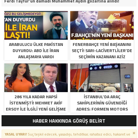
Ferdi Tayfur’un damadı Muhammet Aydın gözaltına alındı!
ARABULUCU ÜLKE PAKISTAN
FENERBAHÇE YENI BAŞKANINI
DUYURDU: ABD ILE İRAN
SEÇTI! SARI-LACIVERTLILER’DE
ANLAŞMAYA VARDI
SEÇIMIN KAZANANI AZIZ
YILDIRIM OLDU
286 YILA KADAR HAPSI
İSTANBUL’DA ARAÇ
ISTENMIŞTI! MEHMET AKIF
SAHIPLERININ GÜVENDIĞI
ERSOY ILE ILGILI YENI GELIŞME
ADRES: FORMEN MOTORS
HABER HAKKINDA GÖRÜŞ BELİRT
YASAL UYARI!
Suç teşkil edecek, yasadışı, tehditkar, rahatsız edici, hakaret ve