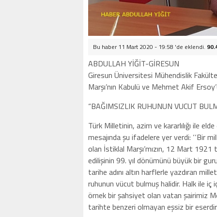
Bu haber 11 Mart 2020 - 19:58 'de eklendi.
90.
ABDULLAH YİĞİT-GİRESUN
Giresun Üniversitesi Mühendislik Fakült
Marşı’nın Kabulü ve Mehmet Akif Ersoy’
“BAĞIMSIZLIK RUHUNUN VUCUT BULM
Türk Milletinin, azim ve kararlılığı ile e
mesajında şu ifadelere yer verdi: ‘‘Bir m
olan İstiklal Marşı’mızın, 12 Mart 1921 
edilişinin 99. yıl dönümünü büyük bir gur
tarihe adını altın harflerle yazdıran mille
ruhunun vücut bulmuş halidir. Halk ile iç 
örnek bir şahsiyet olan vatan şairimiz M
tarihte benzeri olmayan eşsiz bir eserdir