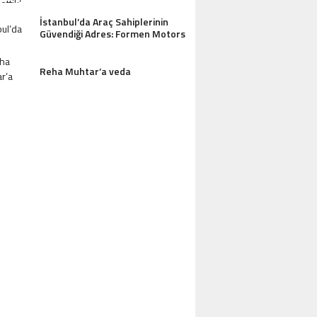
İstanbul’da Araç Sahiplerinin
Güvendiği Adres: Formen Motors
Reha Muhtar’a veda
AZDAĞLARI’NIN GÖZDESI ANTIK MANAST
OTEL MISAFIRLERINDEN TAM NOT ALI