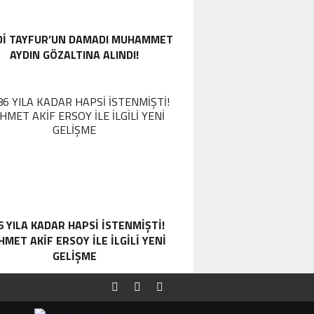
DI TAYFUR’UN DAMADI MUHAMMET
AYDIN GÖZALTINA ALINDI!
6 YILA KADAR HAPSI ISTENMIŞTI!
MET AKIF ERSOY ILE ILGILI YENI
GELIŞME