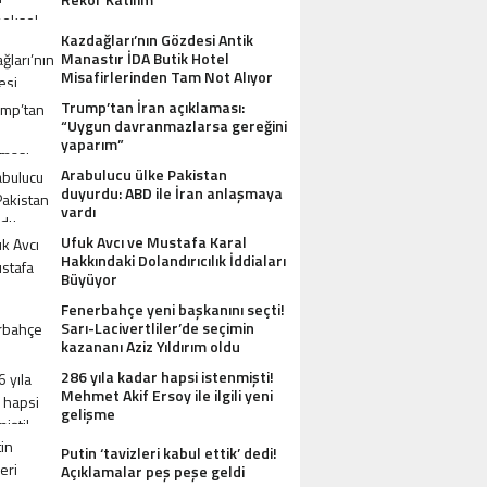
Kazdağları’nın Gözdesi Antik
Manastır İDA Butik Hotel
Misafirlerinden Tam Not Alıyor
Trump’tan İran açıklaması:
“Uygun davranmazlarsa gereğini
yaparım”
Arabulucu ülke Pakistan
duyurdu: ABD ile İran anlaşmaya
vardı
Ufuk Avcı ve Mustafa Karal
Hakkındaki Dolandırıcılık İddiaları
Büyüyor
Fenerbahçe yeni başkanını seçti!
Sarı-Lacivertliler’de seçimin
kazananı Aziz Yıldırım oldu
286 yıla kadar hapsi istenmişti!
Mehmet Akif Ersoy ile ilgili yeni
gelişme
Putin ‘tavizleri kabul ettik’ dedi!
Açıklamalar peş peşe geldi