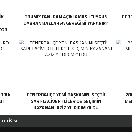
IK
TRUMP’TAN İRAN AÇIKLAMASI: “UYGUN
FER
DAVRANMAZLARSA GEREĞINI YAPARIM”
YOR
RDU:
FENERBAHÇE YENI BAŞKANINI SEÇTI!
28
DI
SARI-LACIVERTLILER’DE SEÇIMIN
MEH
KAZANANI AZIZ YILDIRIM OLDU
İLETIŞIM