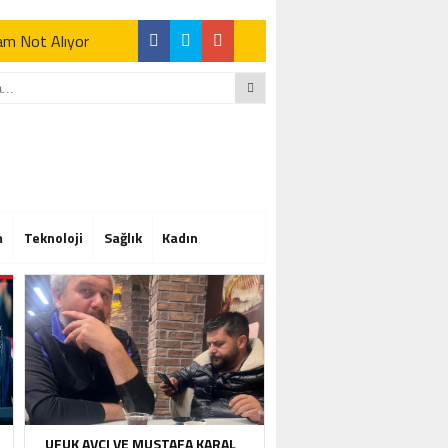
Tam Not Alıyor
Tam Not Alıyor
m
Teknoloji
Sağlık
Kadın
Tam Not Alıyor
UFUK AVCI VE MUSTAFA KARAL