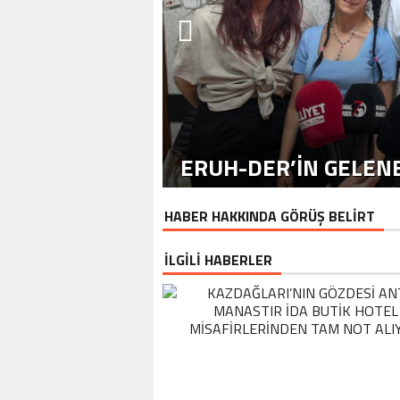
ERUH-DER’IN GELENE
HABER HAKKINDA GÖRÜŞ BELİRT
İLGİLİ HABERLER