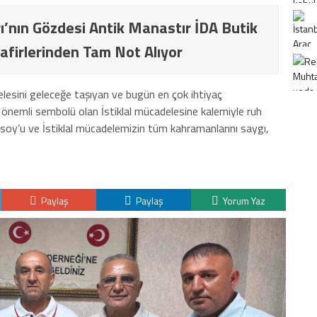
ı’nın Gözdesi Antik Manastır İDA Butik
afirlerinden Tam Not Alıyor
elesini geleceğe taşıyan ve bugün en çok ihtiyaç
 önemli sembolü olan İstiklal mücadelesine kalemiyle ruh
rsoy’u ve İstiklal mücadelemizin tüm kahramanlarını saygı,
Paylaş
Paylaş
Yorum Yaz
K
H