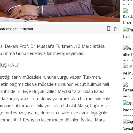
446
kez görüntülendi.
esi Dekanı Prof. Dr. Mustafa Türkmen ,12 Mart İstiklal
u Anma Günü nedeniyle bir mesaj yayımladı.
UŞ HALİ”
lde ettiği tarihi mücadele ruhuna vurgu yapan Türkmen,
illetin bağımsızlık ve mücadele ruhunun vücut bulmuş hali
tarihinde Türkiye Büyük Millet Meclisi tarafından kabul
urla karşılıyoruz. Tüm dünyaya örnek olan bir mücadele ile
timizin kahramanlık hikâyesi olan İstiklal Marşı, bağımsızlık
içe mütevazı yaşamı, duruşu, cesareti ve aydın kişiliği ile
ehmet Akif Ersoy’un kaleminden dökülen İstiklal Marşı,
.