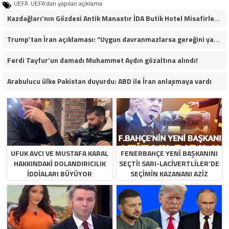
UEFA
UEFA'dan yapılan açıklama
Kazdağları’nın Gözdesi Antik Manastır İDA Butik Hotel Misafirlerinden Tam Not Alıyor
Trump’tan İran açıklaması: “Uygun davranmazlarsa gereğini yaparım”
Ferdi Tayfur’un damadı Muhammet Aydın gözaltına alındı!
Arabulucu ülke Pakistan duyurdu: ABD ile İran anlaşmaya vardı
UFUK AVCI VE MUSTAFA KARAL
FENERBAHÇE YENI BAŞKANINI
HAKKINDAKI DOLANDIRICILIK
SEÇTI! SARI-LACIVERTLILER’DE
İDDIALARI BÜYÜYOR
SEÇIMIN KAZANANI AZIZ
YILDIRIM OLDU