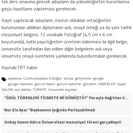
tek ders sınavına girecek adayların da yükseköğretim kurumlarına
geçici kayıtlarını yaptırması gerekecek.
Kayıt yaptıracak adayların, mezun oldukları ortaöğretim
kurumundan aldıkları diplomanın aslı, onaylı örneği ya da yeni tarihli
mezuniyet belgesi, 12 vesikalık fotoğraf (4,5 cm x 6 cm
boyutunda), katkı payı/öğretim ücretinin ödenmesi ile ilgili belge,
üniversite tarafından ilan edilen diğer belgelerin aslı veya
üniversite onaylı suretlerini yanlarında bulundurmaları gerekecek.
Kaynak:TRT haber
açıklama
Cumhurbaşkanı Erdoğan
dünya
gelişmeler
google
google haberler
güncel haber
güncel haberler
gündem
HABERLER
hayat
SALGIN
son dakika
TÜRKİYE
Üniversite kayıtları
“ÖDÜL TÖRENLERİ TİCARETE Mİ DÖNÜŞTÜ?” Parayla dağıtılan ödüller iddiası gündemde!
Nur Ela Aşar “Başkasının Işığında Parlayabilmek
Onbeş Kasım Kıbrıs Üniversitesi mezuniyet töreni gerçekleşti