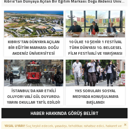
Kıbrıs’tan Dünyaya Açılan Bir Eğitim Markası: Doğu Akdeniz Üniversitesi
KIBRIS’TAN DÜNYAYA AÇILAN
10 ÜLKE 10 ŞEHİR 1 FESTİVAL
BIR EĞITIM MARKASI: DOĞU
TÜRK DÜNYASI 10. BELGESEL
AKDENIZ ÜNIVERSITESI
FİLM FESTİVALİ VE YARIŞMASI
BAŞVURULARI BAŞLADI.
İSTANBUL’DA KAR ETKILI
YKS SORULARI SOSYAL
OLUYOR! VALI GÜL DUYURDU:
MEDYADA KONUŞULMAYA
YARIN OKULLAR TATIL EDILDI!
BAŞLANDI
HABER HAKKINDA GÖRÜŞ BELİRT
YASAL UYARI!
Suç teşkil edecek, yasadışı, tehditkar, rahatsız edici, hakaret ve