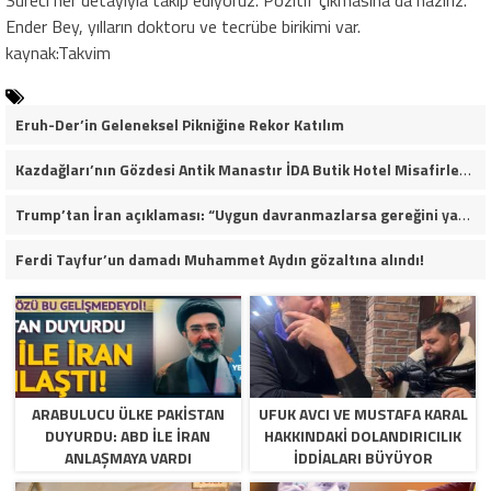
Süreci her detayıyla takip ediyoruz. Pozitif çıkmasına da hazırız.
Ender Bey, yılların doktoru ve tecrübe birikimi var.
kaynak:Takvim
Eruh-Der’in Geleneksel Pikniğine Rekor Katılım
Kazdağları’nın Gözdesi Antik Manastır İDA Butik Hotel Misafirlerinden Tam Not Alıyor
Trump’tan İran açıklaması: “Uygun davranmazlarsa gereğini yaparım”
Ferdi Tayfur’un damadı Muhammet Aydın gözaltına alındı!
ARABULUCU ÜLKE PAKISTAN
UFUK AVCI VE MUSTAFA KARAL
DUYURDU: ABD ILE İRAN
HAKKINDAKI DOLANDIRICILIK
ANLAŞMAYA VARDI
İDDIALARI BÜYÜYOR