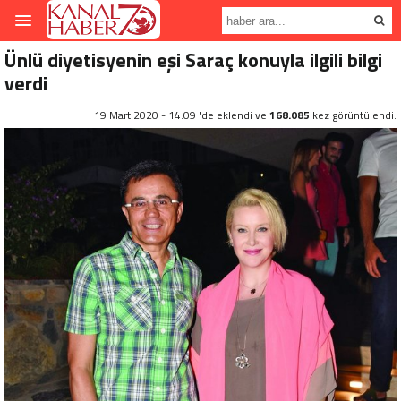
Ünlü diyetisyenin eşi Saraç konuyla ilgili bilgi
verdi
19 Mart 2020 - 14:09 'de eklendi ve
168.085
kez görüntülendi.