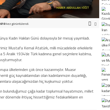
.610
kez görüntülendi.
nya Kadın Hakları Günü dolayısıyla bir mesaj yayımladı.
rimiz Mustafa Kemal Atatürk, milli mücadelede erkeklerle
5 Aralık 1934’de Türk kadınına genel seçimlere katılma,
avuşturmuştur.
vrupa ülkelerinden çok önce kazanmıştır. Muasır
mli güç kaynaklarından olan kadınlarımızın duyarlılığı,
arınlara ulaşacağımızdan hiç kuşkumuz yoktur.
ndan bulunduğumuz çağa kadar toplumsal hayatımızın, millet
her dönemde ihtiyaç hissettiğimiz fedakarlıkların en