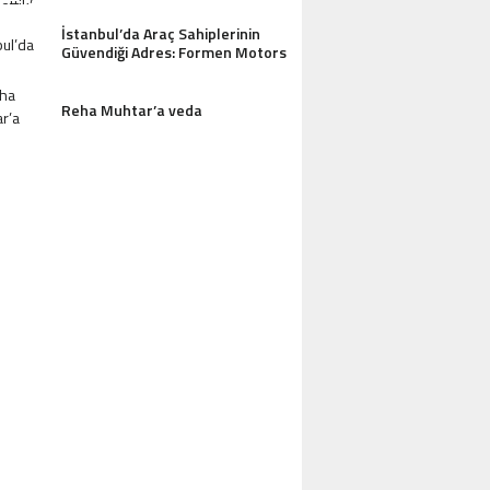
İstanbul’da Araç Sahiplerinin
Güvendiği Adres: Formen Motors
Reha Muhtar’a veda
AZDAĞLARI’NIN GÖZDESI ANTIK MANAST
OTEL MISAFIRLERINDEN TAM NOT ALI