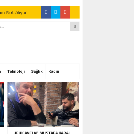
Tam Not Alıyor
Tam Not Alıyor
m
Teknoloji
Sağlık
Kadın
Tam Not Alıyor
UFUK AVCI VE MUSTAFA KARAL