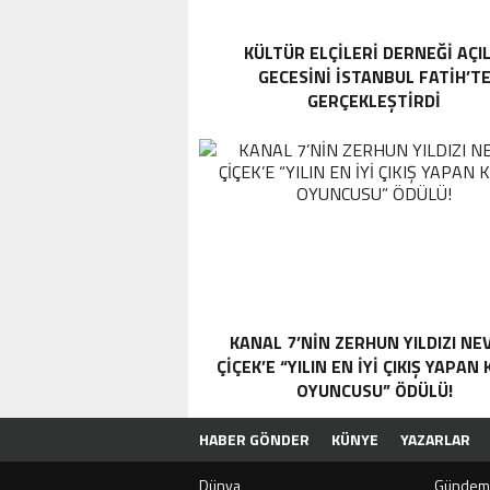
KÜLTÜR ELÇILERI DERNEĞI AÇIL
GECESINI İSTANBUL FATIH’T
GERÇEKLEŞTIRDI
KANAL 7’NİN ZERHUN YILDIZI NE
ÇİÇEK’E “YILIN EN İYİ ÇIKIŞ YAPAN
OYUNCUSU” ÖDÜLÜ!
HABER GÖNDER
KÜNYE
YAZARLAR
Dünya
Gündem