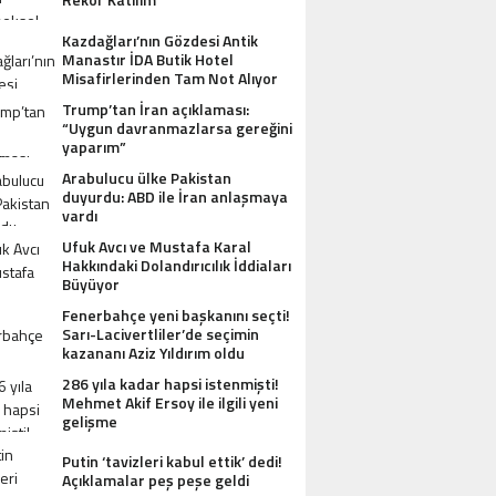
Kazdağları’nın Gözdesi Antik
Manastır İDA Butik Hotel
Misafirlerinden Tam Not Alıyor
Trump’tan İran açıklaması:
“Uygun davranmazlarsa gereğini
yaparım”
Arabulucu ülke Pakistan
duyurdu: ABD ile İran anlaşmaya
vardı
Ufuk Avcı ve Mustafa Karal
Hakkındaki Dolandırıcılık İddiaları
Büyüyor
Fenerbahçe yeni başkanını seçti!
Sarı-Lacivertliler’de seçimin
kazananı Aziz Yıldırım oldu
286 yıla kadar hapsi istenmişti!
Mehmet Akif Ersoy ile ilgili yeni
gelişme
Putin ‘tavizleri kabul ettik’ dedi!
Açıklamalar peş peşe geldi