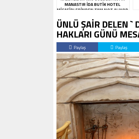
MANASTIR İDA BUTIK HOTEL
MISAFIRLERINDEN TAM NOT ALIYOR
ÜNLÜ ŞAİR DELEN ` 
HAKLARI GÜNÜ MESA
Paylaş
Paylaş