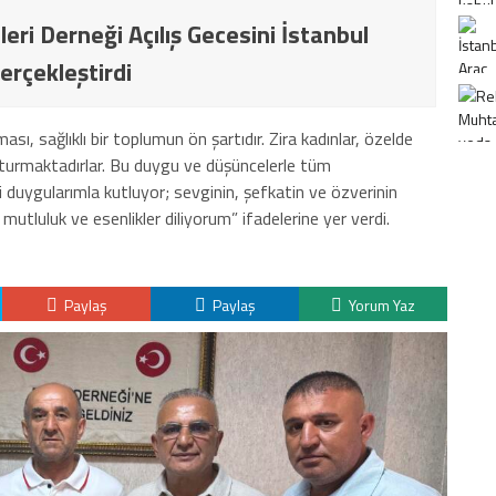
ileri Derneği Açılış Gecesini İstanbul
erçekleştirdi
olması, sağlıklı bir toplumun ön şartıdır. Zira kadınlar, özelde
şturmaktadırlar. Bu duygu ve düşüncelerle tüm
i duygularımla kutluyor; sevginin, şefkatin ve özverinin
 mutluluk ve esenlikler diliyorum” ifadelerine yer verdi.
Paylaş
Paylaş
Yorum Yaz
K
H