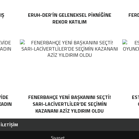
IŞ
ERUH-DER’IN GELENEKSEL PIKNIĞINE
FER
E
REKOR KATILIM
VİDE
FENERBAHÇE YENI BAŞKANINI SEÇTI!
ES
 KADIN
SARI-LACIVERTLILER’DE SEÇIMIN
KAZANANI AZIZ YILDIRIM OLDU
İLETIŞIM
Siyaset