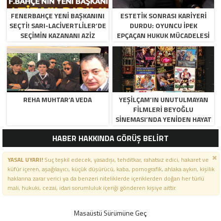
FENERBAHÇE YENI BAŞKANINI
ESTETIK SONRASI KARIYERI
SEÇTI! SARI-LACIVERTLILER’DE
DURDU: OYUNCU İPEK
SEÇIMIN KAZANANI AZIZ
EPÇAÇAN HUKUK MÜCADELESI
YILDIRIM OLDU
VERIYOR
REHA MUHTAR’A VEDA
YEŞILÇAM’IN UNUTULMAYAN
FILMLERI BEYOĞLU
SINEMASI’NDA YENIDEN HAYAT
BULUYOR
HABER HAKKINDA GÖRÜŞ BELİRT
YASAL UYARI!
Suç teşkil edecek, yasadışı, tehditkar, rahatsız edici, hakaret ve
küfür içeren, aşağılayıcı, küçük düşürücü, kaba, pornografik, ahlaka aykırı, kişilik
haklarına zarar verici ya da benzeri niteliklerde içeriklerden doğan her türlü
mali, hukuki, cezai, idari sorumluluk içeriği gönderen kişiye aittir.
Masaüstü Sürümüne Geç