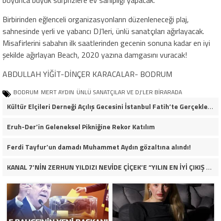
Birbirinden eğlenceli organizasyonların düzenleneceği plaj,
sahnesinde yerli ve yabancı DJ’leri, ünlü sanatçıları ağırlayacak.
Misafirlerini sabahın ilk saatlerinden gecenin sonuna kadar en iyi
şekilde ağırlayan Beach, 2020 yazına damgasını vuracak!
ABDULLAH YİĞİT-DİNÇER KARACALAR- BODRUM
BODRUM
MERT AYDIN
ÜNLÜ SANATÇILAR VE DJ’LER BİRARADA
Kültür Elçileri Derneği Açılış Gecesini İstanbul Fatih’te Gerçekleştirdi
Eruh-Der’in Geleneksel Pikniğine Rekor Katılım
Ferdi Tayfur’un damadı Muhammet Aydın gözaltına alındı!
KANAL 7’NİN ZERHUN YILDIZI NEVİDE ÇİÇEK’E “YILIN EN İYİ ÇIKIŞ YAPAN KADIN OYUNCUSU” ÖDÜLÜ!