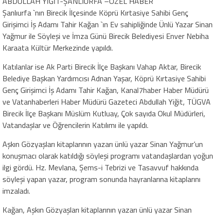
ABDULLAH YİĞİT-ŞANLIURFA –ÖZEL HABER
Şanlıurfa `nın Birecik İlçesinde Köprü Kırtasiye Sahibi Genç
Girişimci İş Adamı Tahir Kağan `ın Ev sahipliğinde Ünlü Yazar Sinan
Yağmur ile Söyleşi ve İmza Günü Birecik Belediyesi Enver Nebiha
Karaata Kültür Merkezinde yapıldı.
Katılanlar ise Ak Parti Birecik İlçe Başkanı Vahap Aktar, Birecik
Belediye Başkan Yardımcısı Adnan Yaşar, Köprü Kırtasiye Sahibi
Genç Girişimci İş Adamı Tahir Kağan, Kanal7haber Haber Müdürü
ve Vatanhaberleri Haber Müdürü Gazeteci Abdullah Yiğit, TÜGVA
Birecik İlçe Başkanı Müslüm Kutluay, Çok sayıda Okul Müdürleri,
Vatandaşlar ve Öğrencilerin Katılımı ile yapıldı.
Aşkın Gözyaşları kitaplarının yazarı ünlü yazar Sinan Yağmur’un
konuşmacı olarak katıldığı söyleşi programı vatandaşlardan yoğun
ilgi gördü. Hz. Mevlana, Şems-i Tebrizi ve Tasavvuf hakkında
söyleşi yapan yazar, program sonunda hayranlarına kitaplarını
imzaladı.
Kağan, Aşkın Gözyaşları kitaplarının yazarı ünlü yazar Sinan