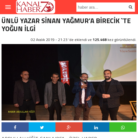
ÜNLÜ YAZAR SİNAN YAĞMUR’A BİRECİK `TE
YOĞUN İLGİ
02 Aralık 2019 - 21:23 'de eklendi ve
125.468
kez görüntülendi.