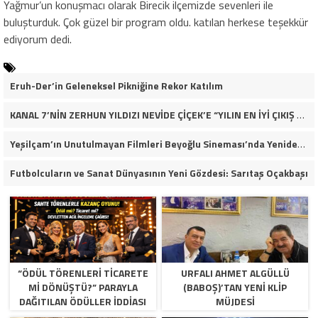
Yağmur’un konuşmacı olarak Birecik ilçemizde sevenleri ile
buluşturduk. Çok güzel bir program oldu. katılan herkese teşekkür
ediyorum dedi.
Eruh-Der’in Geleneksel Pikniğine Rekor Katılım
KANAL 7’NİN ZERHUN YILDIZI NEVİDE ÇİÇEK’E “YILIN EN İYİ ÇIKIŞ YAPAN KADIN OYUNCUSU” ÖDÜLÜ!
Yeşilçam’ın Unutulmayan Filmleri Beyoğlu Sineması’nda Yeniden Hayat Buluyor
Futbolcuların ve Sanat Dünyasının Yeni Gözdesi: Sarıtaş Oçakbaşı
“ÖDÜL TÖRENLERİ TİCARETE
URFALI AHMET ALGÜLLÜ
Mİ DÖNÜŞTÜ?” PARAYLA
(BABOŞ)’TAN YENI KLIP
DAĞITILAN ÖDÜLLER IDDIASI
MÜJDESI
GÜNDEMDE!