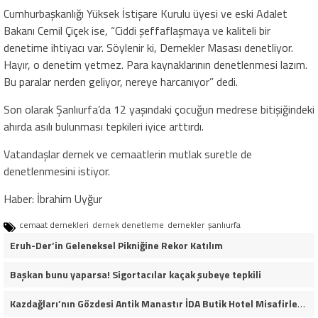
Cumhurbaşkanlığı Yüksek İstişare Kurulu üyesi ve eski Adalet
Bakanı Cemil Çiçek ise, “Ciddi şeffaflaşmaya ve kaliteli bir
denetime ihtiyacı var. Söylenir ki, Dernekler Masası denetliyor.
Hayır, o denetim yetmez. Para kaynaklarının denetlenmesi lazım.
Bu paralar nerden geliyor, nereye harcanıyor” dedi.
Son olarak Şanlıurfa’da 12 yaşındaki çocuğun medrese bitişiğindeki
ahırda asılı bulunması tepkileri iyice arttırdı.
Vatandaşlar dernek ve cemaatlerin mutlak suretle de
denetlenmesini istiyor.
Haber: İbrahim Uyğur
cemaat dernekleri
dernek denetleme
dernekler
şanlıurfa
Eruh-Der’in Geleneksel Pikniğine Rekor Katılım
Başkan bunu yaparsa! Sigortacılar kaçak şubeye tepkili
Kazdağları’nın Gözdesi Antik Manastır İDA Butik Hotel Misafirlerinden Tam Not Alıyor