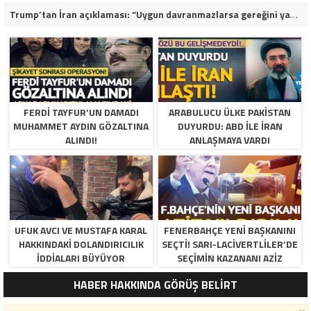
Trump’tan İran açıklaması: “Uygun davranmazlarsa gereğini yaparım”
FERDI TAYFUR’UN DAMADI
ARABULUCU ÜLKE PAKISTAN
MUHAMMET AYDIN GÖZALTINA
DUYURDU: ABD ILE İRAN
ALINDI!
ANLAŞMAYA VARDI
UFUK AVCI VE MUSTAFA KARAL
FENERBAHÇE YENI BAŞKANINI
HAKKINDAKI DOLANDIRICILIK
SEÇTI! SARI-LACIVERTLILER’DE
İDDIALARI BÜYÜYOR
SEÇIMIN KAZANANI AZIZ
YILDIRIM OLDU
HABER HAKKINDA GÖRÜŞ BELİRT