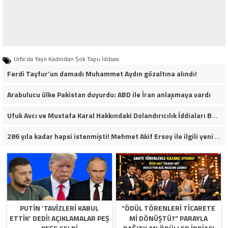
Urfa’da Yaşlı Kadından Şok Tapu İddiası
Ferdi Tayfur’un damadı Muhammet Aydın gözaltına alındı!
Arabulucu ülke Pakistan duyurdu: ABD ile İran anlaşmaya vardı
Ufuk Avcı ve Mustafa Karal Hakkındaki Dolandırıcılık İddiaları Büyüyor
286 yıla kadar hapsi istenmişti! Mehmet Akif Ersoy ile ilgili yeni gelişme
PUTIN ‘TAVIZLERI KABUL
“ÖDÜL TÖRENLERİ TİCARETE
ETTIK’ DEDI! AÇIKLAMALAR PEŞ
Mİ DÖNÜŞTÜ?” PARAYLA