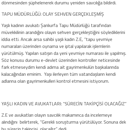
dönmesinden şüphelenerek durumu yeniden savcılığa bildirdi.
TAPU MÜDÜRLÜĞÜ: OLAY SEHVEN GERÇEKLEŞMİŞ
Yaşlı kadının avukatı Şanlıurfa Tapu Müdürlüğü tarafından
müvekkilinin arandığını olayın sehven gerçekleştiğini söylediklerini
iddia etti. Ancak arsa sahibi yaşlı kadın Z.E, “tapu yevmiye
numaraları üzerinden oynama ve iptal yapılarak işlemlerin
yürütülmüş. Yapılan satışın da yeni yevmiye numarası ile yapılmış.
Söz konusu durumu e-devlet üzerinden kontroller neticesinde
fark etmeseydim kendi adıma ait gayrimenkulün başkalarında
kalacağından eminim. Yaşı ilerleyen tüm vatandaşların kendi
adlarına olan gayrimenkulleri kontrol etmesini istiyorum.
YAŞLI KADIN VE AVUKATLARI: “SÜRECİN TAKİPÇİSİ OLACAĞIZ”
Z.E ve avukatları olayın savcılık makamınca da incelemeye
alındığını belirterek, “Gerekli soruşturma yürütülüyor. Sonuna dek
bu sürecin takipçisi olacağız” dedi.