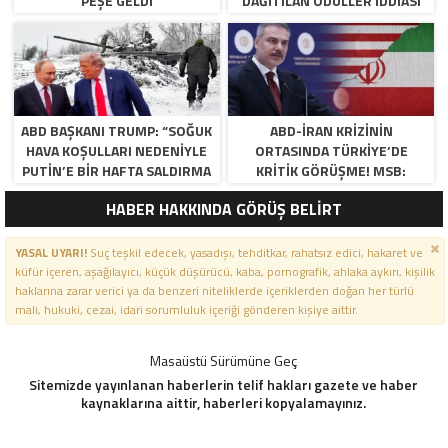
PEŞE GELDI
DAĞITILAN ÖDÜLLER IDDIASI
GÜNDEMDE!
ABD BAŞKANI TRUMP: “SOĞUK
ABD-İRAN KRIZININ
HAVA KOŞULLARI NEDENIYLE
ORTASINDA TÜRKIYE’DE
PUTIN’E BIR HAFTA SALDIRMA
KRITIK GÖRÜŞME! MSB:
DEDIM, KABUL ETTI”
“BÖLGEDE ÇATIŞMA
HABER HAKKINDA GÖRÜŞ BELİRT
ISTEMIYORUZ”
YASAL UYARI!
Suç teşkil edecek, yasadışı, tehditkar, rahatsız edici, hakaret ve
küfür içeren, aşağılayıcı, küçük düşürücü, kaba, pornografik, ahlaka aykırı, kişilik
haklarına zarar verici ya da benzeri niteliklerde içeriklerden doğan her türlü
mali, hukuki, cezai, idari sorumluluk içeriği gönderen kişiye aittir.
Masaüstü Sürümüne Geç
Sitemizde yayınlanan haberlerin telif hakları gazete ve haber
kaynaklarına aittir, haberleri kopyalamayınız.