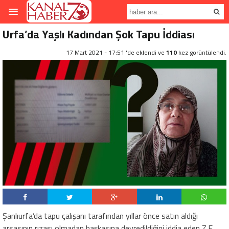
Urfa’da Yaşlı Kadından Şok Tapu İddiası
17 Mart 2021 - 17:51 'de eklendi ve
110
kez görüntülendi.
Şanlıurfa’da tapu çalışanı tarafından yıllar önce satın aldığı
arsasının rızası olmadan başkasına devredildiğini iddia eden Z.E