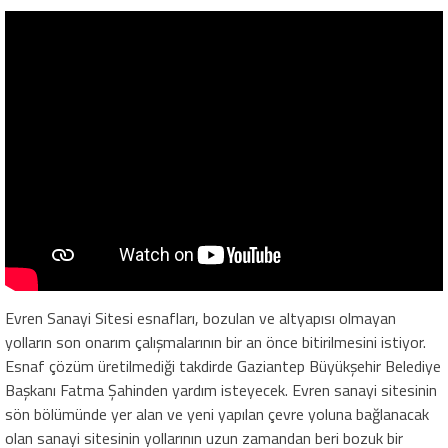
Evren Sanayi Sitesi esnafları, bozulan ve altyapısı olmayan
yolların son onarım çalışmalarının bir an önce bitirilmesini istiyor.
Esnaf çözüm üretilmediği takdirde Gaziantep Büyükşehir Belediye
Başkanı Fatma Şahinden yardım isteyecek. Evren sanayi sitesinin
sön bölümünde yer alan ve yeni yapılan çevre yoluna bağlanacak
olan sanayi sitesinin yollarının uzun zamandan beri bozuk bir