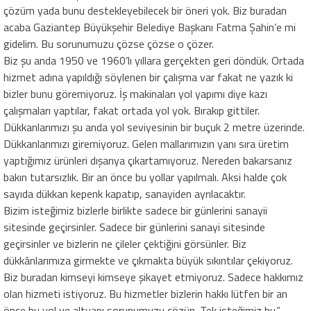
çözüm yada bunu destekleyebilecek bir öneri yok. Biz buradan
acaba Gaziantep Büyükşehir Belediye Başkanı Fatma Şahin’e mi
gidelim. Bu sorunumuzu çözse çözse o çözer.
Biz şu anda 1950 ve 1960’lı yıllara gerçekten geri döndük. Ortada
hizmet adına yapıldığı söylenen bir çalışma var fakat ne yazık ki
bizler bunu göremiyoruz. İş makinaları yol yapımı diye kazı
çalışmaları yaptılar, fakat ortada yol yok. Bırakıp gittiler.
Dükkanlarımızı şu anda yol seviyesinin bir buçuk 2 metre üzerinde.
Dükkanlarımızı giremiyoruz. Gelen mallarımızın yanı sıra üretim
yaptığımız ürünleri dışarıya çıkartamıyoruz. Nereden bakarsanız
bakın tutarsızlık. Bir an önce bu yollar yapılmalı. Aksi halde çok
sayıda dükkan kepenk kapatıp, sanayiden ayrılacaktır.
Bizim isteğimiz bizlerle birlikte sadece bir günlerini sanayii
sitesinde geçirsinler. Sadece bir günlerini sanayi sitesinde
geçirsinler ve bizlerin ne çileler çektiğini görsünler. Biz
dükkânlarımıza girmekte ve çıkmakta büyük sıkıntılar çekiyoruz.
Biz buradan kimseyi kimseye şikayet etmiyoruz. Sadece hakkımız
olan hizmeti istiyoruz. Bu hizmetler bizlerin hakkı lütfen bir an
önce bu yol ve altyapı sorunumuzu çözün. Tek isteğimiz bu.”