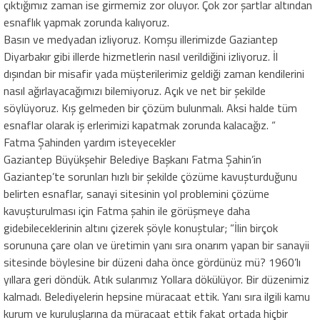
çıktığımız zaman ise girmemiz zor oluyor. Çok zor şartlar altından
esnaflık yapmak zorunda kalıyoruz.
Basın ve medyadan izliyoruz. Komşu illerimizde Gaziantep
Diyarbakır gibi illerde hizmetlerin nasıl verildiğini izliyoruz. İl
dışından bir misafir yada müşterilerimiz geldiği zaman kendilerini
nasıl ağırlayacağımızı bilemiyoruz. Açık ve net bir şekilde
söylüyoruz. Kış gelmeden bir çözüm bulunmalı. Aksi halde tüm
esnaflar olarak iş erlerimizi kapatmak zorunda kalacağız. “
Fatma Şahinden yardım isteyecekler
Gaziantep Büyükşehir Belediye Başkanı Fatma Şahin’in
Gaziantep’te sorunları hızlı bir şekilde çözüme kavuşturduğunu
belirten esnaflar, sanayi sitesinin yol problemini çözüme
kavuşturulması için Fatma şahin ile görüşmeye daha
gidebileceklerinin altını çizerek şöyle konuştular; “İlin birçok
sorununa çare olan ve üretimin yanı sıra onarım yapan bir sanayii
sitesinde böylesine bir düzeni daha önce gördünüz mü? 1960’lı
yıllara geri döndük. Atık sularımız Yollara dökülüyor. Bir düzenimiz
kalmadı. Belediyelerin hepsine müracaat ettik. Yanı sıra ilgili kamu
kurum ve kuruluşlarına da müracaat ettik fakat ortada hiçbir