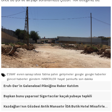
ESNAF
evren sanayi sitesi
fatma şahin
gelişmeler
google
google haberler
güncel haberler
gündem
HABERLER
hayat
şanlıurfa
son dakika
Eruh-Der’in Geleneksel Pikniğine Rekor Katılım
Başkan bunu yaparsa! Sigortacılar kaçak şubeye tepkili
Kazdağları’nın Gözdesi Antik Manastır İDA Butik Hotel Misafirlerinden Tam Not Alıyor