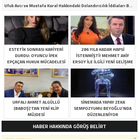
Ufuk Avcı ve Mustafa Karal Hakkındaki Dolandırıcılık İddiaları Büyüyor
ESTETIK SONRASI KARIYERI
286 YILA KADAR HAPSI
DURDU: OYUNCU İPEK
ISTENMIŞTI! MEHMET AKIF
EPÇAÇAN HUKUK MÜCADELESI
ERSOY ILE ILGILI YENI GELIŞME
VERIYOR
URFALI AHMET ALGÜLLÜ
SINEMADA YAPAY ZEKA
(BABOŞ)’TAN YENI KLIP
SEMPOZYUMU BEYOĞLU’NDA
MÜJDESI
DÜZENLENIYOR
HABER HAKKINDA GÖRÜŞ BELİRT