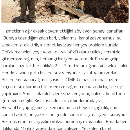
Hizmetlerin ağır aksak devam ettiğini söyleyen sanayi esnafları;
“Buraya taşındığımızdan beri, yollarımız, kanalizasyonumuz, su
şebekemiz, elektrik, internet kısacası her şey problem burada.
Defalarca belediyeye yazılı, olarak sözlü olarak dilekçelerimizle
gitmemize rağmen, herhangi bir işlem yapılmadı. En son gelip
buraları kazdılar, her dükkân 2 ila 3 metre aralığında yüksekte kaldı.
Her defasında gelip bizlere söz veriyorlar, fakat yapmıyorlar.
Bizlerde ne yapacağımızı şaşırdık. CİMER’e başta olmak üzere
birçok resmi kuruma bildirmemize rağmen ne yazık ki hiç bir şey
yapılmıyor. Sürekli olarak bizlere söz veriyorlar, halimiz bu ortada
gördüğünüz gibi. Kısacası adeta rezil bir durumdayız.
Bir saatte yaptığımız işi elemanlarımızın hepsini çağırdık, dün
sunta taşıdık, ne yazık ki bir günde sadece taşıma işlemi sürüyor.
Biz malzeme mi taşıyalım yoksa burada iş mi yapalım. Burada her
dükkânda 15 ila 2 arasında insan çalışıyor. Yetkililerin bir el