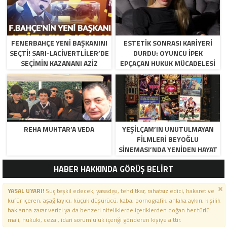
FENERBAHÇE YENI BAŞKANINI
ESTETIK SONRASI KARIYERI
SEÇTI! SARI-LACIVERTLILER’DE
DURDU: OYUNCU İPEK
SEÇIMIN KAZANANI AZIZ
EPÇAÇAN HUKUK MÜCADELESI
YILDIRIM OLDU
VERIYOR
REHA MUHTAR’A VEDA
YEŞILÇAM’IN UNUTULMAYAN
FILMLERI BEYOĞLU
SINEMASI’NDA YENIDEN HAYAT
BULUYOR
HABER HAKKINDA GÖRÜŞ BELİRT
YASAL UYARI!
Suç teşkil edecek, yasadışı, tehditkar, rahatsız edici, hakaret ve
küfür içeren, aşağılayıcı, küçük düşürücü, kaba, pornografik, ahlaka aykırı, kişilik
haklarına zarar verici ya da benzeri niteliklerde içeriklerden doğan her türlü
mali, hukuki, cezai, idari sorumluluk içeriği gönderen kişiye aittir.