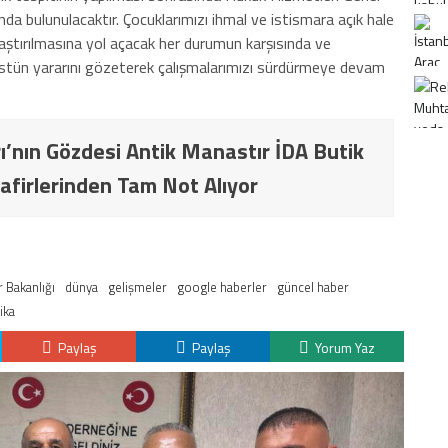
 bulunulacaktır. Çocuklarımızı ihmal ve istismara açık hale
aştırılmasına yol açacak her durumun karşısında ve
üstün yararını gözeterek çalışmalarımızı sürdürmeye devam
ı’nın Gözdesi Antik Manastır İDA Butik
afirlerinden Tam Not Alıyor
 Bakanlığı
dünya
gelişmeler
google haberler
güncel haber
ika
Paylaş
Paylaş
Yorum Yaz
K
H