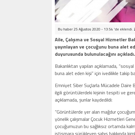
Bu haber 25 Ağustos 2020 - 13:54 'de eklendi.
Aile, Çalışma ve Sosyal Hizmetler B
yayınlayan ve çocuğunu buna alet ede
duyurusunda bulunulacağını açıkladı.
Bakanlıktan yapılan açıklamada, “sosya
buna alet eden kişi” için ivedilikle takip başl
Emniyet Siber Suçlarla Mücadele Daire Baş
ilgili görüntülerdeki kişinin tespiti ve ger
açıklamada, şunlar kaydedildi:
“Görüntülerde yer alan mağdur çocuğumu
yönelik çalışmalar Çocuk Hizmetleri Ge
çocuğumuzun bu sağlıksız ortamda kalmam
istismara sürükleyen şahıs hakkında kim