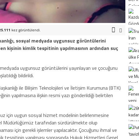
25.111
kez görüntülendi.
akanlığı, sosyal medyada uygunsuz görüntülerini
n kişinin kimlik tespitinin yapılmasının ardından suç
l medyada uygunsuz görüntülerini yayınlayan ve çocuğunu
atıldığı bildirildi.
kanlığı ile Bilişim Teknolojileri ve İletişim Kurumuna (BTK)
eğinin yapılmasına ilişkin resmi yazı gönderildiği belirtilen
z için uygun sosyal hizmet modelinin belirlenmesine
nel Müdürlüğümüz tarafından sürdürülmekte olup
ası için gerekli işlemler yapılacaktır. Çocuğunu ihmal ve
lik tespitinin yapılması sonrasında Hukuk Hizmetleri Genel