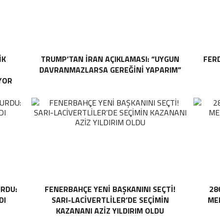
IK
TRUMP’TAN İRAN AÇIKLAMASI: “UYGUN
FER
DAVRANMAZLARSA GEREĞINI YAPARIM”
YOR
RDU:
FENERBAHÇE YENI BAŞKANINI SEÇTI!
28
DI
SARI-LACIVERTLILER’DE SEÇIMIN
MEH
KAZANANI AZIZ YILDIRIM OLDU