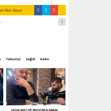
Tam Not Alıyor
Tam Not Alıyor
m
Teknoloji
Sağlık
Kadın
Tam Not Alıyor
UFUK AVCI VE MUSTAFA KARAL