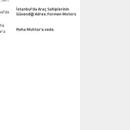
İstanbul’da Araç Sahiplerinin
Güvendiği Adres: Formen Motors
Reha Muhtar’a veda
AZDAĞLARI’NIN GÖZDESI ANTIK MANAST
OTEL MISAFIRLERINDEN TAM NOT ALI