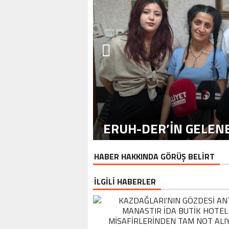
ERUH-DER’IN GELENE
HABER HAKKINDA GÖRÜŞ BELİRT
İLGİLİ HABERLER