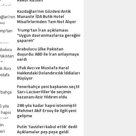
Kazdağları’nın Gözdesi Antik
Manastır İDA Butik Hotel
Misafirlerinden Tam Not Alıyor
Trump’tan İran açıklaması:
“Uygun davranmazlarsa gereğini
yaparım”
Arabulucu ülke Pakistan
duyurdu: ABD ile İran anlaşmaya
vardı
Ufuk Avcı ve Mustafa Karal
Hakkındaki Dolandırıcılık İddiaları
Büyüyor
Fenerbahçe yeni başkanını seçti!
Sarı-Lacivertliler’de seçimin
kazananı Aziz Yıldırım oldu
286 yıla kadar hapsi istenmişti!
Mehmet Akif Ersoy ile ilgili yeni
gelişme
Putin ‘tavizleri kabul ettik’ dedi!
Açıklamalar peş peşe geldi