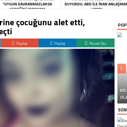
“UYGUN DAVRANMAZLARSA
DUYURDU: ABD ILE İRAN ANLAŞMA
GEREĞINI YAPARIM”
VARDI
ine çocuğunu alet etti,
POP
eçti
Paylaş
Paylaş
Yorum Yaz
ME
U
Ü
OL
SON