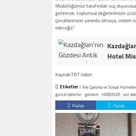
Müdürlüğümüz tarafından suç duyurusunda
getirecek, toplumsal değerlerimizin yozl
çocuklarımızın yanında olmaya, onların 
edeceğiz.”
Kazdağlar
Hotel Mis
Kaynak:TRT haber
Etiketler :
Aile Çalışma ve Sosyal Hizmetler
güncel haberler
gündem
HABERLER
son dak
Paylaş
Paylaş