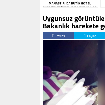
MANASTIR İDA BUTIK HOTEL
MISAFIRLERINDEN TAM NOT ALIYOR
Uygunsuz görüntüler
Bakanlık harekete g
Paylaş
Paylaş