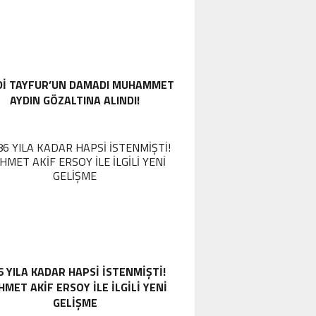
DI TAYFUR’UN DAMADI MUHAMMET
AYDIN GÖZALTINA ALINDI!
6 YILA KADAR HAPSI ISTENMIŞTI!
MET AKIF ERSOY ILE ILGILI YENI
GELIŞME