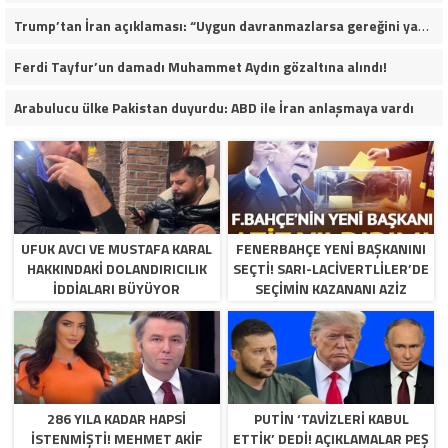
Trump’tan İran açıklaması: “Uygun davranmazlarsa gereğini yaparım”
Ferdi Tayfur’un damadı Muhammet Aydın gözaltına alındı!
Arabulucu ülke Pakistan duyurdu: ABD ile İran anlaşmaya vardı
UFUK AVCI VE MUSTAFA KARAL
FENERBAHÇE YENI BAŞKANINI
HAKKINDAKI DOLANDIRICILIK
SEÇTI! SARI-LACIVERTLILER’DE
İDDIALARI BÜYÜYOR
SEÇIMIN KAZANANI AZIZ
YILDIRIM OLDU
286 YILA KADAR HAPSI
PUTIN ‘TAVIZLERI KABUL
ISTENMIŞTI! MEHMET AKIF
ETTIK’ DEDI! AÇIKLAMALAR PEŞ