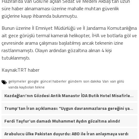
Haziran’da Van Gölü’ne açılan Sedat ve Medeni Akbaş’tan uzun
süre haber alınamaması üzerine mahalle muhtarı güvenlik
güçlerine kayıp ihbarında bulunmuştu.
Bunun üzerine İl Emniyet Müdürlüğü ve İl Jandarma Komutanlığına
ait gece görüşlü termal kameralı helikopter, İHA ve botlarla göl ve
çevresinde arama çalışması başlatılmış ancak teknenin izine
rastlanmamıştı. Olayın ardından gözaltına alınan 4 kişi
tutuklanmıştı.
Kaynak:TRT haber
gelişmeler
google
güncel haberler
gündem
son dakika
Van
van gölü
vanda kaybolan tekne
Kazdağları’nın Gözdesi Antik Manastır İDA Butik Hotel Misafirlerinden Tam Not Alıyor
Trump’tan İran açıklaması: “Uygun davranmazlarsa gereğini yaparım”
Ferdi Tayfur’un damadı Muhammet Aydın gözaltına alındı!
Arabulucu ülke Pakistan duyurdu: ABD ile İran anlaşmaya vardı