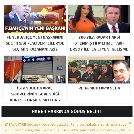
FENERBAHÇE YENI BAŞKANINI
286 YILA KADAR HAPSI
SEÇTI! SARI-LACIVERTLILER’DE
ISTENMIŞTI! MEHMET AKIF
SEÇIMIN KAZANANI AZIZ
ERSOY ILE ILGILI YENI GELIŞME
YILDIRIM OLDU
İSTANBUL’DA ARAÇ
REHA MUHTAR’A VEDA
SAHIPLERININ GÜVENDIĞI
ADRES: FORMEN MOTORS
HABER HAKKINDA GÖRÜŞ BELİRT
YASAL UYARI!
Suç teşkil edecek, yasadışı, tehditkar, rahatsız edici, hakaret ve
küfür içeren, aşağılayıcı, küçük düşürücü, kaba, pornografik, ahlaka aykırı, kişilik