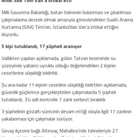
MSB: SAK Timi Van’a intikal etti
Milli Savunma Bakanlığı, batan teknenin bulunması ve çıkarılması
çalışmalarına destek olmak amacıyla görevlendirilen Sualtı Arama
Kurtarma (SAK) Timi’nin, İstanbul’dan Van’a intikal ettiğini
duyurdu.
5 kişi tutuklandı, 17 şüpheli aranıyor
Valilikten yapılan açıklamada, gölün Tatvan kesiminde su
yüzeyinde yabancı uyruklu olduğu değerlendirilen 2 kişinin
cesetlerine ulaşıldığı bildirildi.
Şu ana kadar 11 kişinin cesedine ulaşıldığı belirtilen açıklamada,
güvenlik güçlerince gerçekleştirilen çalışmalarda 5 şüpheli
tutuklandı, 3’ü adli kontrolle 7 zanlı serbest bırakıldı.
3 şüphelinin gözaltı sürecinin devam ettiği olayla ilgili 17 zanlının
yakalanması için çalışmalar sürüyor.
Gevaş ilçesine bağlı Altınsaç Mahallesi’nde tekneleriyle 27