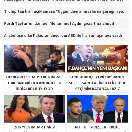
Trump’tan İran açıklaması: “Uygun davranmazlarsa gereğini yaparım”
Ferdi Tayfur’un damadı Muhammet Aydın gözaltına alındı!
Arabulucu ülke Pakistan duyurdu: ABD ile İran anlaşmaya vardı
UFUK AVCI VE MUSTAFA KARAL
FENERBAHÇE YENI BAŞKANINI
HAKKINDAKI DOLANDIRICILIK
SEÇTI! SARI-LACIVERTLILER’DE
İDDIALARI BÜYÜYOR
SEÇIMIN KAZANANI AZIZ
YILDIRIM OLDU
286 YILA KADAR HAPSI
PUTIN ‘TAVIZLERI KABUL