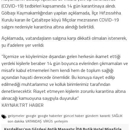
(COVID-19) tedbirleri kapsamında 14 gün karantinaya alındı.
Gölbaşı Kaymakamlığından yapılan açıklamada, İlçe Hıfzıssıhha
Kurulu kararı ile Çataltepe köyü Miçolar mezrasının COVID-19
salgını nedeniyle karantina altına alındığı belirtildi.
Açıklamada, vatandaşların salgına karşı dikkatli olmaları istenerek,
şu ifadelere yer verildi:
“İlçemize ve köylerimize dışarıdan gelen herkesin ikamet ettiği
yerdeki kişilerle beraber 14 gün boyunca evlerinden çıkmamaları ve
misafir kabul etmemeleri hem kendi hem de toplum sağlığı
açısından hayati derecede önemlidir. Bu konuya riayet edilip
edilmediği muhtarlarımız ve kolluk birimlerimiz tarafından
denetlenecektir. Riayet etmeyen kişilerin zorunlu karantina altına
alınacağı kamuoyuna saygıyla duyurulur.”
KAYNAK:TRT HABER
gelişmeler
google
google haberler
güncel haber
gündem
karanti
SAĞLIK
son dakika
VATANDAŞ
VİRÜS
yerleşim
Kazdağları’nın Gözdesi Antik Manastır İDA Butik Hotel Misafirlerinden Tam Not Alıyor