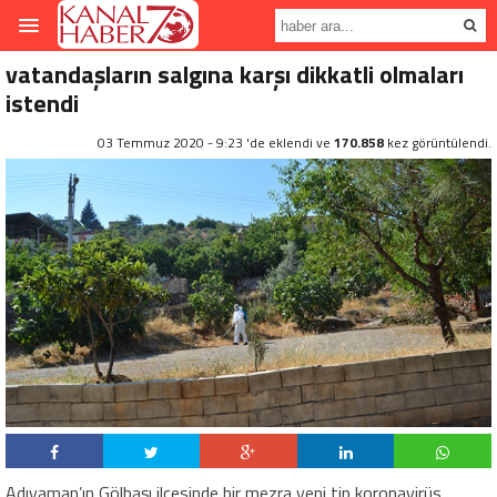
vatandaşların salgına karşı dikkatli olmaları
istendi
03 Temmuz 2020 - 9:23 'de eklendi ve
170.858
kez görüntülendi.
Adıyaman’ın Gölbaşı ilçesinde bir mezra yeni tip koronavirüs