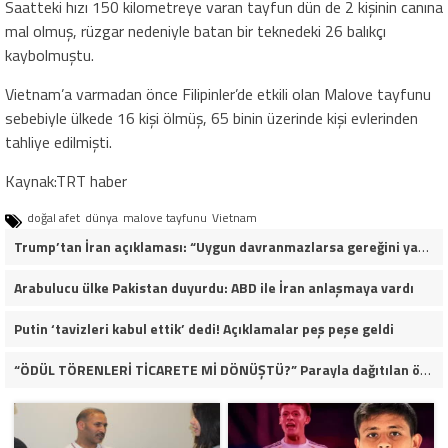
Saatteki hızı 150 kilometreye varan tayfun dün de 2 kişinin canına
mal olmuş, rüzgar nedeniyle batan bir teknedeki 26 balıkçı
kaybolmuştu.
Vietnam’a varmadan önce Filipinler’de etkili olan Malove tayfunu
sebebiyle ülkede 16 kişi ölmüş, 65 binin üzerinde kişi evlerinden
tahliye edilmişti.
Kaynak:TRT haber
doğal afet
dünya
malove tayfunu
Vietnam
Trump’tan İran açıklaması: “Uygun davranmazlarsa gereğini yaparım”
Arabulucu ülke Pakistan duyurdu: ABD ile İran anlaşmaya vardı
Putin ‘tavizleri kabul ettik’ dedi! Açıklamalar peş peşe geldi
“ÖDÜL TÖRENLERİ TİCARETE Mİ DÖNÜŞTÜ?” Parayla dağıtılan ödüller iddiası gündemde!