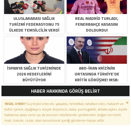
ULUSLARARASI SAĞLIK
REAL MADRID TURLADI,
TURIZMI FEDERASYONU 75
FENERBAHÇE KASASINI
ÜLKEDE TEMSILCILIK VERDI
DOLDURDU!
İSPANYA SAĞLIK TURIZMINDE
ABD-İRAN KRIZININ
2026 HEDEFLERINI
ORTASINDA TÜRKIYE’DE
BÜYÜTÜYOR
KRITIK GÖRÜŞME! MSB:
“BÖLGEDE ÇATIŞMA
HABER HAKKINDA GÖRÜŞ BELİRT
ISTEMIYORUZ”
YASAL UYARI!
Suç teşkil edecek, yasadışı, tehditkar, rahatsız edici, hakaret ve
küfür içeren, aşağılayıcı, küçük düşürücü, kaba, pornografik, ahlaka aykırı, kişilik
haklarına zarar verici ya da benzeri niteliklerde içeriklerden doğan her türlü
mali, hukuki, cezai, idari sorumluluk içeriği gönderen kişiye aittir.