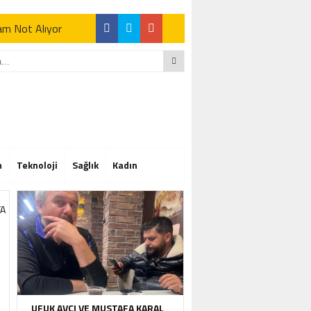
Tam Not Alıyor
Tam Not Alıyor
m
Teknoloji
Sağlık
Kadın
Tam Not Alıyor
UFUK AVCI VE MUSTAFA KARAL