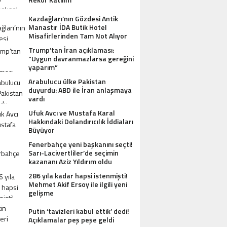
Kazdağları’nın Gözdesi Antik
Manastır İDA Butik Hotel
Misafirlerinden Tam Not Alıyor
Trump’tan İran açıklaması:
“Uygun davranmazlarsa gereğini
yaparım”
Arabulucu ülke Pakistan
duyurdu: ABD ile İran anlaşmaya
vardı
Ufuk Avcı ve Mustafa Karal
Hakkındaki Dolandırıcılık İddiaları
Büyüyor
Fenerbahçe yeni başkanını seçti!
Sarı-Lacivertliler’de seçimin
kazananı Aziz Yıldırım oldu
286 yıla kadar hapsi istenmişti!
Mehmet Akif Ersoy ile ilgili yeni
gelişme
Putin ‘tavizleri kabul ettik’ dedi!
Açıklamalar peş peşe geldi