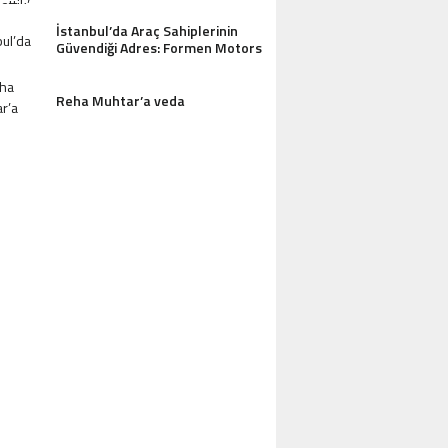
İstanbul’da Araç Sahiplerinin
AZDAĞLARI’NIN GÖZDESI ANTIK MANAST
Güvendiği Adres: Formen Motors
OTEL MISAFIRLERINDEN TAM NOT ALI
Reha Muhtar’a veda