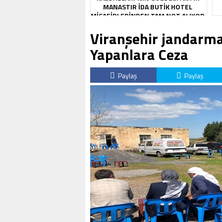
MANASTIR İDA BUTIK HOTEL
MISAFIRLERINDEN TAM NOT ALIYOR
Viranşehir jandarm
Yapanlara Ceza
Paylaş
Paylaş