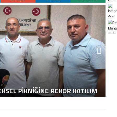
K
H
KSEL PIKNIĞINE REKOR KATILIM