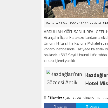
Bu haber 22 Mart 2020 - 17:01 'de eklendi.
596
ABDULLAH YİĞİT-ŞANLIURFA -ÖZEL 
Viranşehir İlçesi Karakuzu Jandarma ekip
Umumi Hıfzı sıhha Kanuna Muhalefet ine
kontrol neticesinde Taziyede kalabalık b
hakkında 1593 Sayılı Umumi Hıfzı sıhha
cezası işlemi yapıldı.
Kazdağlar
Hotel Mis
Etiketler :
JANDARMA
VİRANŞEHİR
Vir
Paylaş
Paylaş