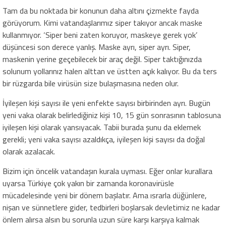
Tam da bu noktada bir konunun daha altını çizmekte fayda
görüyorum. Kimi vatandaşlarımız siper takıyor ancak maske
kullanmıyor. ‘Siper beni zaten koruyor, maskeye gerek yok’
düşüncesi son derece yanlış. Maske ayrı, siper ayrı. Siper,
maskenin yerine geçebilecek bir araç değil. Siper taktığınızda
solunum yollarınız halen alttan ve üstten açık kalıyor. Bu da ters
bir rüzgarda bile virüsün size bulaşmasına neden olur.
İyileşen kişi sayısı ile yeni enfekte sayısı birbirinden ayrı. Bugün
yeni vaka olarak belirlediğiniz kişi 10, 15 gün sonrasının tablosuna
iyileşen kişi olarak yansıyacak. Tabii burada şunu da eklemek
gerekli; yeni vaka sayısı azaldıkça, iyileşen kişi sayısı da doğal
olarak azalacak.
Bizim için öncelik vatandaşın kurala uyması. Eğer onlar kurallara
uyarsa Türkiye çok yakın bir zamanda koronavirüsle
mücadelesinde yeni bir dönem başlatır. Ama ısrarla düğünlere,
nişan ve sünnetlere gider, tedbirleri boşlarsak devletimiz ne kadar
önlem alırsa alsın bu sorunla uzun süre karşı karşıya kalmak