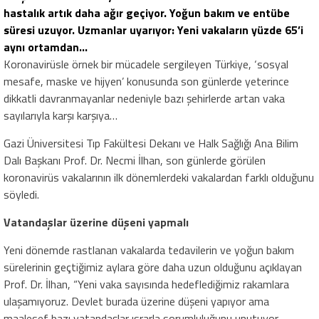
hastalık artık daha ağır geçiyor. Yoğun bakım ve entübe
süresi uzuyor. Uzmanlar uyarıyor: Yeni vakaların yüzde 65’i
aynı ortamdan…
Koronavirüsle örnek bir mücadele sergileyen Türkiye, ‘sosyal
mesafe, maske ve hijyen’ konusunda son günlerde yeterince
dikkatli davranmayanlar nedeniyle bazı şehirlerde artan vaka
sayılarıyla karşı karşıya…
Gazi Üniversitesi Tıp Fakültesi Dekanı ve Halk Sağlığı Ana Bilim
Dalı Başkanı Prof. Dr. Necmi İlhan, son günlerde görülen
koronavirüs vakalarının ilk dönemlerdeki vakalardan farklı olduğunu
söyledi.
Vatandaşlar üzerine düşeni yapmalı
Yeni dönemde rastlanan vakalarda tedavilerin ve yoğun bakım
sürelerinin geçtiğimiz aylara göre daha uzun olduğunu açıklayan
Prof. Dr. İlhan, “Yeni vaka sayısında hedeflediğimiz rakamlara
ulaşamıyoruz. Devlet burada üzerine düşeni yapıyor ama
maalesef bazı vatandaşlar ısrarla sorumluluğunu unutuyor.