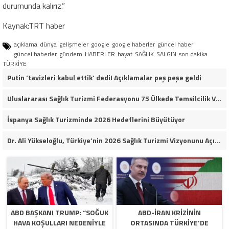
durumunda kalırız.”
Kaynak:TRT haber
açıklama
dünya
gelişmeler
google
google haberler
güncel haber
güncel haberler
gündem
HABERLER
hayat
SAĞLIK
SALGIN
son dakika
TÜRKİYE
Putin ‘tavizleri kabul ettik’ dedi! Açıklamalar peş peşe geldi
Uluslararası Sağlık Turizmi Federasyonu 75 Ülkede Temsilcilik Verdi
İspanya Sağlık Turizminde 2026 Hedeflerini Büyütüyor
Dr. Ali Yükseloğlu, Türkiye’nin 2026 Sağlık Turizmi Vizyonunu Açıkladı
ABD BAŞKANI TRUMP: “SOĞUK
ABD-İRAN KRIZININ
HAVA KOŞULLARI NEDENIYLE
ORTASINDA TÜRKIYE’DE