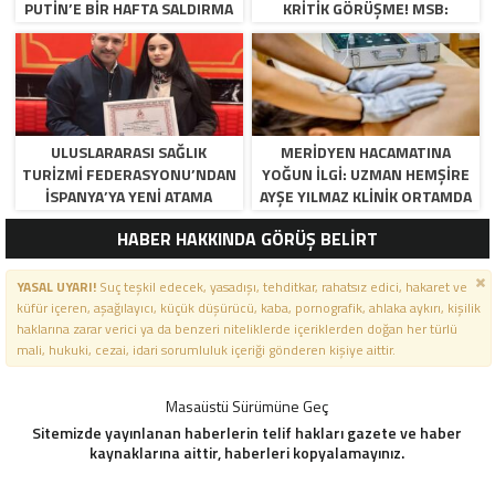
PUTIN’E BIR HAFTA SALDIRMA
KRITIK GÖRÜŞME! MSB:
DEDIM, KABUL ETTI”
“BÖLGEDE ÇATIŞMA
ISTEMIYORUZ”
ULUSLARARASI SAĞLIK
MERIDYEN HACAMATINA
TURIZMI FEDERASYONU’NDAN
YOĞUN İLGI: UZMAN HEMŞIRE
İSPANYA’YA YENI ATAMA
AYŞE YILMAZ KLINIK ORTAMDA
ŞIFA DAĞITIYOR
HABER HAKKINDA GÖRÜŞ BELİRT
YASAL UYARI!
Suç teşkil edecek, yasadışı, tehditkar, rahatsız edici, hakaret ve
küfür içeren, aşağılayıcı, küçük düşürücü, kaba, pornografik, ahlaka aykırı, kişilik
haklarına zarar verici ya da benzeri niteliklerde içeriklerden doğan her türlü
mali, hukuki, cezai, idari sorumluluk içeriği gönderen kişiye aittir.
Masaüstü Sürümüne Geç
Sitemizde yayınlanan haberlerin telif hakları gazete ve haber
kaynaklarına aittir, haberleri kopyalamayınız.