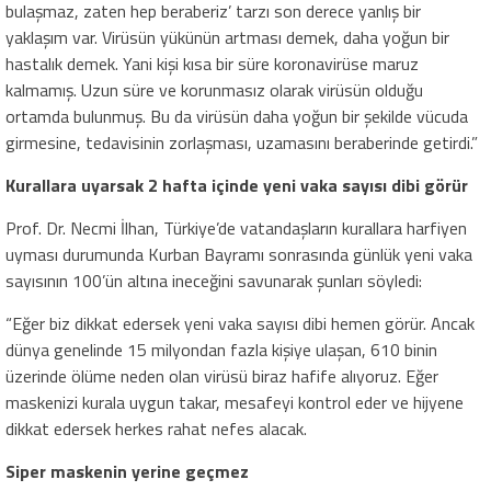
bulaşmaz, zaten hep beraberiz’ tarzı son derece yanlış bir
yaklaşım var. Virüsün yükünün artması demek, daha yoğun bir
hastalık demek. Yani kişi kısa bir süre koronavirüse maruz
kalmamış. Uzun süre ve korunmasız olarak virüsün olduğu
ortamda bulunmuş. Bu da virüsün daha yoğun bir şekilde vücuda
girmesine, tedavisinin zorlaşması, uzamasını beraberinde getirdi.”
Kurallara uyarsak 2 hafta içinde yeni vaka sayısı dibi görür
Prof. Dr. Necmi İlhan, Türkiye’de vatandaşların kurallara harfiyen
uyması durumunda Kurban Bayramı sonrasında günlük yeni vaka
sayısının 100’ün altına ineceğini savunarak şunları söyledi:
“Eğer biz dikkat edersek yeni vaka sayısı dibi hemen görür. Ancak
dünya genelinde 15 milyondan fazla kişiye ulaşan, 610 binin
üzerinde ölüme neden olan virüsü biraz hafife alıyoruz. Eğer
maskenizi kurala uygun takar, mesafeyi kontrol eder ve hijyene
dikkat edersek herkes rahat nefes alacak.
Siper maskenin yerine geçmez