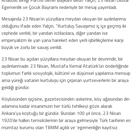
Egemenlik ve Çocuk Bayramı nedeniyle bir mesaj yayımladı.
Mesajında 23 Nisan’ın yüzyıllara meydan okuyan bir aydınlanma
olduğunu ifade eden Yalçın, “Kurtuluş Savaşımız iç içe geçmiş iki
cephede verildi; bir yandan istilacılara, diğer yandan ise
emperyalizm ile yan yana hareket eden yerli işbirlikçilerine karşı
büyük ve zorlu bir savaş verildi.
23 Nisan bu açıdan yüzyıllara meydan okuyan bir devrimdir, bir
aydınlanmadır. 23 Nisan, Mustafa Kemal Atatürk’ün önderliğinde
toplumun farklı sosyolojik, kültürel ve düşünsel yapılarına mensup
ama yüreği vatanın kurtuluşu için çırpınan yurtseverlerin bir araya
geldiği gündür.
Köylüsünden işçisine, gazetecisinden askerine, köy ağasından din
adamına kadar insanımızın her türlü tehlikeyi göze alarak
Ankara’ya koştuğu bir gündür. Bundan 100 yıl önce, 23 Nisan
1920’de halkın temsilcilerinin bir araya gelmesiyle Türk tarihinin en
mümtaz kurumu olan TBMM açıldı ve ‘egemenliğin kayıtsız