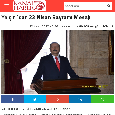
Yalçın `dan 23 Nisan Bayramı Mesajı
22 Nisan 2020 - 2:56 'de eklendi ve
80.109
kez görüntülendi.
ABDULLAH YİĞİT-ANKARA-Özel Haber
Anadolu Birliği Partisi Genel Başkanı Bedri Yalçın, 23 Nisan Ulusal