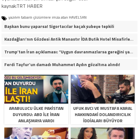
kaynak:TRT HABER
yazılım tabanlı çözümlere imza atan HAVELSAN
Başkan bunu yaparsa! Sigortacılar kaçak şubeye tepkili
Kazdağları’nın Gözdesi Antik Manastır İDA Butik Hotel Misafirlerinden Tam Not Alıyor
Trump’tan İran açıklaması: “Uygun davranmazlarsa gereğini yaparım”
Ferdi Tayfur’un damadı Muhammet Aydın gözaltına alındı!
ARABULUCU ÜLKE PAKISTAN
UFUK AVCI VE MUSTAFA KARAL
DUYURDU: ABD ILE İRAN
HAKKINDAKI DOLANDIRICILIK
ANLAŞMAYA VARDI
İDDIALARI BÜYÜYOR