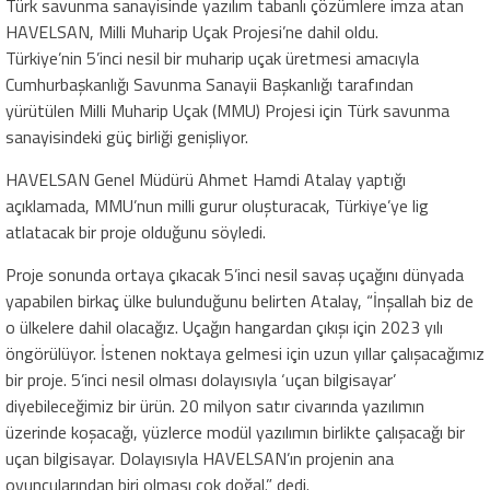
Türk savunma sanayisinde yazılım tabanlı çözümlere imza atan
HAVELSAN, Milli Muharip Uçak Projesi’ne dahil oldu.
Türkiye’nin 5’inci nesil bir muharip uçak üretmesi amacıyla
Cumhurbaşkanlığı Savunma Sanayii Başkanlığı tarafından
yürütülen Milli Muharip Uçak (MMU) Projesi için Türk savunma
sanayisindeki güç birliği genişliyor.
HAVELSAN Genel Müdürü Ahmet Hamdi Atalay yaptığı
açıklamada, MMU’nun milli gurur oluşturacak, Türkiye’ye lig
atlatacak bir proje olduğunu söyledi.
Proje sonunda ortaya çıkacak 5’inci nesil savaş uçağını dünyada
yapabilen birkaç ülke bulunduğunu belirten Atalay, “İnşallah biz de
o ülkelere dahil olacağız. Uçağın hangardan çıkışı için 2023 yılı
öngörülüyor. İstenen noktaya gelmesi için uzun yıllar çalışacağımız
bir proje. 5’inci nesil olması dolayısıyla ‘uçan bilgisayar’
diyebileceğimiz bir ürün. 20 milyon satır civarında yazılımın
üzerinde koşacağı, yüzlerce modül yazılımın birlikte çalışacağı bir
uçan bilgisayar. Dolayısıyla HAVELSAN’ın projenin ana
oyuncularından biri olması çok doğal.” dedi.