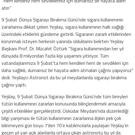
“Hem kendiniz hem sevdikleriniz için dumansız bir hayata adım
atın”
9 Şubat Dünya Sigarayı Bırakma Günü’nde sigara kullanımının
zararlarına dikkat çeken Yeşilay, sigara kullanımının halk sağlığı
üzerindeki etkilerini gündeme getirdi. Sigaranın zararlı etkilerinden
korunmak isteyen herkesin yanında olduklarını belirten Yeşilay
Başkanı Prof. Dr. Mücahit Öztürk “Sigara kullanımından her yıl
dünyada 8 milyondan fazla kişi yaşamını yitiriyor. Tüm
vatandaşlarımıza 9 Şubat’ta hem kendileri hem de sevdikleri için
daha sağlıklı, dumansız bir hayata adım atmaları çağrısı yapıyoruz”
dedi. Yeşilaycı Astronot da bu yıl meydanlarda sigarayı bırakma
çağrısı yaptı.
Yeşilay, 9 Şubat Dünya Sigarayı Bırakma Günü’nde tüm bireyleri
tütün kullanımının zararları konusunda bilinçlendirmek amacıyla
çeşitli etkinlikler gerçekleştirdi. Üsküdar Meydanı’nda düzenlediği
bilgi yarışması ile tütün kullanımının zararlarına ilişkin pek çok
bilinmeyeni gün boyu 7’den 70’e katılımcılarla paylaşan Yeşilay’ın
geçen yıl yarı açık alanlarda ortaya çıkan astronotu bu yıl da