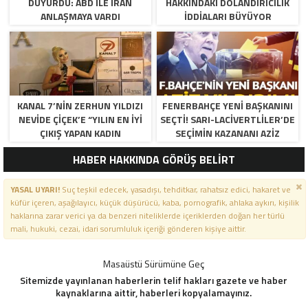
DUYURDU: ABD ILE İRAN
HAKKINDAKI DOLANDIRICILIK
ANLAŞMAYA VARDI
İDDIALARI BÜYÜYOR
KANAL 7’NİN ZERHUN YILDIZI
FENERBAHÇE YENI BAŞKANINI
NEVİDE ÇİÇEK’E “YILIN EN İYİ
SEÇTI! SARI-LACIVERTLILER’DE
ÇIKIŞ YAPAN KADIN
SEÇIMIN KAZANANI AZIZ
OYUNCUSU” ÖDÜLÜ!
YILDIRIM OLDU
HABER HAKKINDA GÖRÜŞ BELİRT
YASAL UYARI!
Suç teşkil edecek, yasadışı, tehditkar, rahatsız edici, hakaret ve
küfür içeren, aşağılayıcı, küçük düşürücü, kaba, pornografik, ahlaka aykırı, kişilik
haklarına zarar verici ya da benzeri niteliklerde içeriklerden doğan her türlü
mali, hukuki, cezai, idari sorumluluk içeriği gönderen kişiye aittir.
Masaüstü Sürümüne Geç
Sitemizde yayınlanan haberlerin telif hakları gazete ve haber
kaynaklarına aittir, haberleri kopyalamayınız.