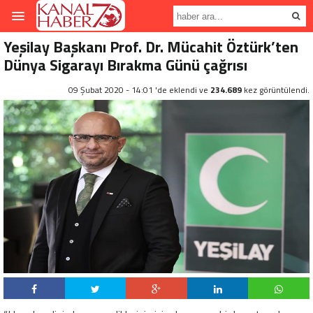
Yeşilay Başkanı Prof. Dr. Mücahit Öztürk’ten
Dünya Sigarayı Bırakma Günü çağrısı
09 Şubat 2020 - 14:01 'de eklendi ve
234.689
kez görüntülendi.