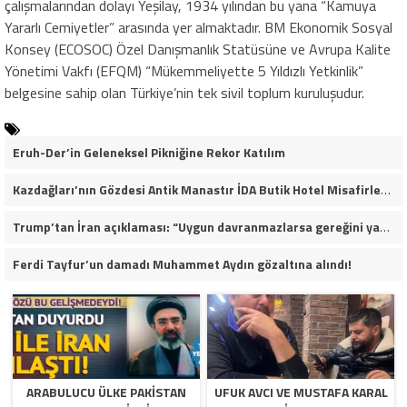
çalışmalarından dolayı Yeşilay, 1934 yılından bu yana “Kamuya
Yararlı Cemiyetler” arasında yer almaktadır. BM Ekonomik Sosyal
Konsey (ECOSOC) Özel Danışmanlık Statüsüne ve Avrupa Kalite
Yönetimi Vakfı (EFQM) “Mükemmeliyette 5 Yıldızlı Yetkinlik”
belgesine sahip olan Türkiye’nin tek sivil toplum kuruluşudur.
Eruh-Der’in Geleneksel Pikniğine Rekor Katılım
Kazdağları’nın Gözdesi Antik Manastır İDA Butik Hotel Misafirlerinden Tam Not Alıyor
Trump’tan İran açıklaması: “Uygun davranmazlarsa gereğini yaparım”
Ferdi Tayfur’un damadı Muhammet Aydın gözaltına alındı!
ARABULUCU ÜLKE PAKISTAN
UFUK AVCI VE MUSTAFA KARAL