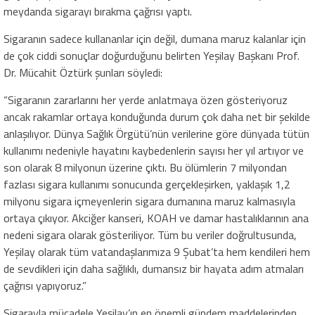
meydanda sigarayı bırakma çağrısı yaptı.
Sigaranın sadece kullananlar için değil, dumana maruz kalanlar için
de çok ciddi sonuçlar doğurduğunu belirten Yeşilay Başkanı Prof.
Dr. Mücahit Öztürk şunları söyledi:
“Sigaranın zararlarını her yerde anlatmaya özen gösteriyoruz
ancak rakamlar ortaya konduğunda durum çok daha net bir şekilde
anlaşılıyor. Dünya Sağlık Örgütü’nün verilerine göre dünyada tütün
kullanımı nedeniyle hayatını kaybedenlerin sayısı her yıl artıyor ve
son olarak 8 milyonun üzerine çıktı. Bu ölümlerin 7 milyondan
fazlası sigara kullanımı sonucunda gerçekleşirken, yaklaşık 1,2
milyonu sigara içmeyenlerin sigara dumanına maruz kalmasıyla
ortaya çıkıyor. Akciğer kanseri, KOAH ve damar hastalıklarının ana
nedeni sigara olarak gösteriliyor. Tüm bu veriler doğrultusunda,
Yeşilay olarak tüm vatandaşlarımıza 9 Şubat’ta hem kendileri hem
de sevdikleri için daha sağlıklı, dumansız bir hayata adım atmaları
çağrısı yapıyoruz.”
Sigarayla mücadele Yeşilay’ın en önemli gündem maddelerinden