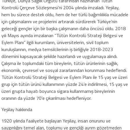
Türkiye, Dünya Sağlık Örgütü tarafından hazırlanan Tütün
Kontrolü Çerçeve Sözleşmesi’ni 2004 yılında imzaladı. Yeşilay,
hem bu sürece destek oldu, hem de her türlü bağımlılıkla mücadele
için çalışmalarını ve projelerini artırarak sürdürerek Türkiye’nin
geleceği gençler için bir başka çalışmanın daha öncüsü oldu. 2018
yılı Mayıs ayında imzalanan “Tütün Kontrolü Strateji Belgesi ve
Eylem Planı” ilgili kurumların, üniversitelerin, sivil toplum
kuruluşlarının, medya temsilcilerinin iş birliğiyle 2018-2023
dönemini kapsayacak şekilde hazırlandı ve uygulamaya alındı.
Çalışma ile toplumdaki tüm bireylerin, tütün ürünlerinin sağlık,
ekonomik, çevresel ve sosyal zararlarından korunması hedeflendi.
Tütün Kontrolü Strateji Belgesi ve Eylem Planı ile 15 yaş ve üzeri
grup için tütün ürünü kullanımının yüzde 24’e indirilmesi, 15 yaş ve
üzeri grupta hayatı boyunca sigara kullanmamış bireylerinin
oranının da yüzde 70’e çıkarılması hedefleniyor.
Yeşilay hakkında
1920 yılında faaliyete başlayan Yeşilay, insan onurunu ve
saygınlığını temel alan, toplumu ve gençliği ayrım gözetmeden