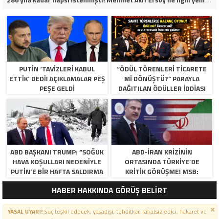
PUTIN ‘TAVIZLERI KABUL
“ÖDÜL TÖRENLERİ TİCARETE
ETTIK’ DEDI! AÇIKLAMALAR PEŞ
Mİ DÖNÜŞTÜ?” PARAYLA
PEŞE GELDI
DAĞITILAN ÖDÜLLER IDDIASI
GÜNDEMDE!
ABD BAŞKANI TRUMP: “SOĞUK
ABD-İRAN KRIZININ
HAVA KOŞULLARI NEDENIYLE
ORTASINDA TÜRKIYE’DE
PUTIN’E BIR HAFTA SALDIRMA
KRITIK GÖRÜŞME! MSB:
DEDIM, KABUL ETTI”
“BÖLGEDE ÇATIŞMA
HABER HAKKINDA GÖRÜŞ BELİRT
ISTEMIYORUZ”
YASAL UYARI!
Suç teşkil edecek, yasadışı, tehditkar, rahatsız edici, hakaret ve