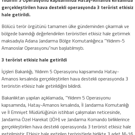
Yıldırım 5 Operasyonu kapsamında Hatay-Amanos kırsalında
gerçekleştirilen hava destekli operasyonda 3 terörist etkisiz
hale getirildi.
Bölücü terör örgütünü tamamen ülke gündeminden çıkarmak ve
bölgede barındığı değerlendirilen teröristleri etkisiz hale getirmek
maksadıyla Adana Jandarma Bölge Komutanlığınca “Yıldırım-5
Amanoslar Operasyonu”nun başlatılmıştı.
3 terörist etkisiz hale getirildi
İçişleri Bakanlığı, Yıldırım 5 Operasyonu kapsamında Hatay-
Amanos kırsalında gerçekleştirilen hava destekli operasyonda 3
teröristin etkisiz hale getirildiğini bildirdi.
Bakanlıktan yapılan açıklamada, “Yıldırım 5 Operasyonu
kapsamında, Hatay-Amanos kırsalında, İl Jandarma Komutanlığı
ve İl Emniyet Müdürlüğünün istihbari çalışmaları neticesinde,
Jandarma Özel Harekat (JÖH) ve Jandarma Komando birliklerince
gerçekleştirilen hava destekli operasyonda 3 terörist etkisiz hale
getirilmiştir. Etkisiz hale getirilen teröristlerle birlikte 3 adet M-16