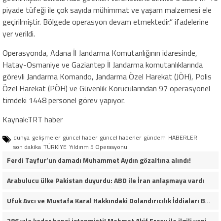
piyade tüfeği ile çok sayıda mühimmat ve yaşam malzemesi ele
geçirilmiştir. Bölgede operasyon devam etmektedir.” ifadelerine
yer verildi.
Operasyonda, Adana İl Jandarma Komutanlığının idaresinde,
Hatay-Osmaniye ve Gaziantep İl Jandarma komutanlıklarında
görevli Jandarma Komando, Jandarma Özel Harekat (JÖH), Polis
Özel Harekat (PÖH) ve Güvenlik Korucularından 97 operasyonel
timdeki 1448 personel görev yapıyor.
Kaynak:TRT haber
dünya
gelişmeler
güncel haber
güncel haberler
gündem
HABERLER
son dakika
TÜRKİYE
Yıldırım 5 Operasyonu
Ferdi Tayfur’un damadı Muhammet Aydın gözaltına alındı!
Arabulucu ülke Pakistan duyurdu: ABD ile İran anlaşmaya vardı
Ufuk Avcı ve Mustafa Karal Hakkındaki Dolandırıcılık İddiaları Büyüyor
286 yıla kadar hapsi istenmişti! Mehmet Akif Ersoy ile ilgili yeni gelişme