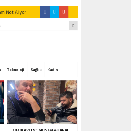
Tam Not Alıyor
Tam Not Alıyor
m
Teknoloji
Sağlık
Kadın
Tam Not Alıyor
UFUK AVCI VE MUSTAFA KARAL