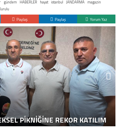
r
gündem
HABERLER
hayat
istanbul
JANDARMA
magazin
Kurulu
Paylaş
Paylaş
Yorum Yaz
K
H
KSEL PIKNIĞINE REKOR KATILIM