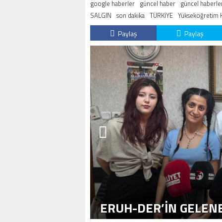
google haberler
güncel haber
güncel haberle
SALGIN
son dakika
TÜRKİYE
Yükseköğretim 
Paylaş
Paylaş
ERUH-DER’IN GELENE