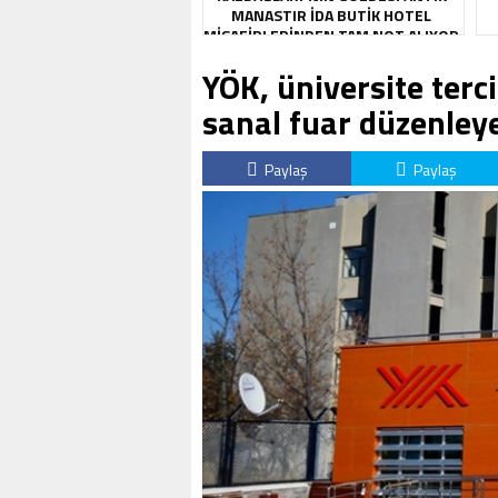
MANASTIR İDA BUTIK HOTEL
MISAFIRLERINDEN TAM NOT ALIYOR
YÖK, üniversite terc
sanal fuar düzenley
Paylaş
Paylaş