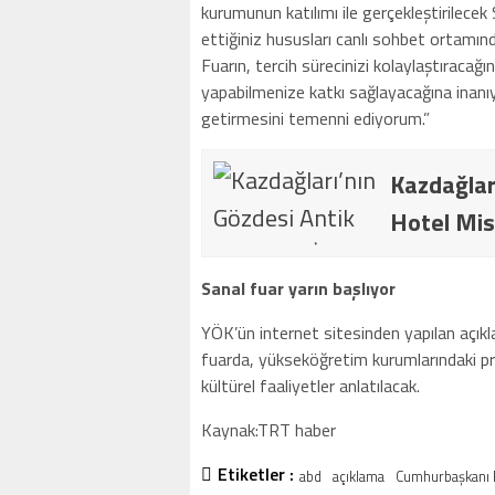
kurumunun katılımı ile gerçekleştirilecek 
ettiğiniz hususları canlı sohbet ortamınd
Fuarın, tercih sürecinizi kolaylaştıracağ
yapabilmenize katkı sağlayacağına inanıyo
getirmesini temenni ediyorum.”
Kazdağlar
Hotel Mis
Sanal fuar yarın başlıyor
YÖK’ün internet sitesinden yapılan açı
fuarda, yükseköğretim kurumlarındaki pr
kültürel faaliyetler anlatılacak.
Kaynak:TRT haber
Etiketler :
abd
açıklama
Cumhurbaşkanı 