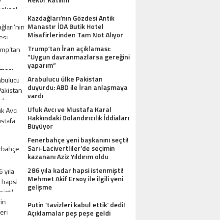
Kazdağları’nın Gözdesi Antik
Manastır İDA Butik Hotel
Misafirlerinden Tam Not Alıyor
Trump’tan İran açıklaması:
“Uygun davranmazlarsa gereğini
yaparım”
Arabulucu ülke Pakistan
duyurdu: ABD ile İran anlaşmaya
vardı
Ufuk Avcı ve Mustafa Karal
Hakkındaki Dolandırıcılık İddiaları
Büyüyor
Fenerbahçe yeni başkanını seçti!
Sarı-Lacivertliler’de seçimin
kazananı Aziz Yıldırım oldu
286 yıla kadar hapsi istenmişti!
Mehmet Akif Ersoy ile ilgili yeni
gelişme
Putin ‘tavizleri kabul ettik’ dedi!
Açıklamalar peş peşe geldi