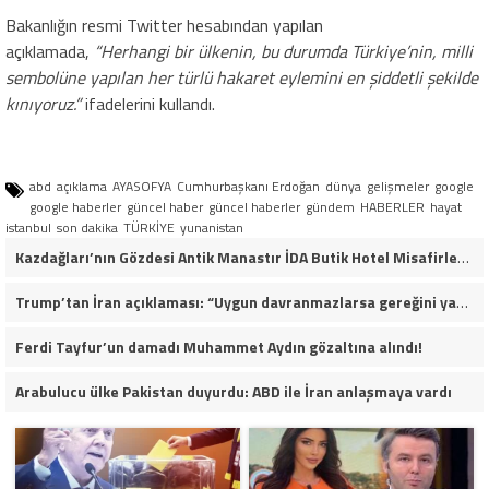
Bakanlığın resmi Twitter hesabından yapılan
açıklamada,
“Herhangi bir ülkenin, bu durumda Türkiye’nin, milli
sembolüne yapılan her türlü hakaret eylemini en şiddetli şekilde
kınıyoruz.”
ifadelerini kullandı.
abd
açıklama
AYASOFYA
Cumhurbaşkanı Erdoğan
dünya
gelişmeler
google
google haberler
güncel haber
güncel haberler
gündem
HABERLER
hayat
istanbul
son dakika
TÜRKİYE
yunanistan
Kazdağları’nın Gözdesi Antik Manastır İDA Butik Hotel Misafirlerinden Tam Not Alıyor
Trump’tan İran açıklaması: “Uygun davranmazlarsa gereğini yaparım”
Ferdi Tayfur’un damadı Muhammet Aydın gözaltına alındı!
Arabulucu ülke Pakistan duyurdu: ABD ile İran anlaşmaya vardı