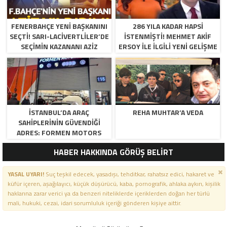
FENERBAHÇE YENI BAŞKANINI
286 YILA KADAR HAPSI
SEÇTI! SARI-LACIVERTLILER’DE
ISTENMIŞTI! MEHMET AKIF
SEÇIMIN KAZANANI AZIZ
ERSOY ILE ILGILI YENI GELIŞME
YILDIRIM OLDU
İSTANBUL’DA ARAÇ
REHA MUHTAR’A VEDA
SAHIPLERININ GÜVENDIĞI
ADRES: FORMEN MOTORS
HABER HAKKINDA GÖRÜŞ BELİRT
YASAL UYARI!
Suç teşkil edecek, yasadışı, tehditkar, rahatsız edici, hakaret ve
küfür içeren, aşağılayıcı, küçük düşürücü, kaba, pornografik, ahlaka aykırı, kişilik
haklarına zarar verici ya da benzeri niteliklerde içeriklerden doğan her türlü
mali, hukuki, cezai, idari sorumluluk içeriği gönderen kişiye aittir.