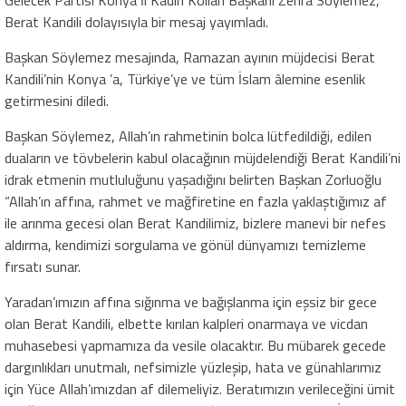
Berat Kandili dolayısıyla bir mesaj yayımladı.
Başkan Söylemez mesajında, Ramazan ayının müjdecisi Berat
Kandili’nin Konya ’a, Türkiye’ye ve tüm İslam âlemine esenlik
getirmesini diledi.
Başkan Söylemez, Allah’ın rahmetinin bolca lütfedildiği, edilen
duaların ve tövbelerin kabul olacağının müjdelendiği Berat Kandili’ni
idrak etmenin mutluluğunu yaşadığını belirten Başkan Zorluoğlu
“Allah’ın affına, rahmet ve mağfiretine en fazla yaklaştığımız af
ile arınma gecesi olan Berat Kandilimiz, bizlere manevi bir nefes
aldırma, kendimizi sorgulama ve gönül dünyamızı temizleme
fırsatı sunar.
Yaradan’ımızın affına sığınma ve bağışlanma için eşsiz bir gece
olan Berat Kandili, elbette kırılan kalpleri onarmaya ve vicdan
muhasebesi yapmamıza da vesile olacaktır. Bu mübarek gecede
dargınlıkları unutmalı, nefsimizle yüzleşip, hata ve günahlarımız
için Yüce Allah’ımızdan af dilemeliyiz. Beratımızın verileceğini ümit