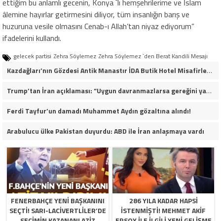
ettiğim bu anlamlı gecenin, Konya `lı hemşehrilerime ve İslam
âlemine hayırlar getirmesini diliyor, tüm insanlığın barış ve
huzuruna vesile olmasını Cenab-ı Allah’tan niyaz ediyorum”
ifadelerini kullandı.
gelecek partisi
Zehra Söylemez
Zehra Söylemez `den Berat Kandili Mesajı
Kazdağları’nın Gözdesi Antik Manastır İDA Butik Hotel Misafirlerinden Tam Not Alıyor
Trump’tan İran açıklaması: “Uygun davranmazlarsa gereğini yaparım”
Ferdi Tayfur’un damadı Muhammet Aydın gözaltına alındı!
Arabulucu ülke Pakistan duyurdu: ABD ile İran anlaşmaya vardı
FENERBAHÇE YENI BAŞKANINI
286 YILA KADAR HAPSI
SEÇTI! SARI-LACIVERTLILER’DE
ISTENMIŞTI! MEHMET AKIF
SEÇIMIN KAZANANI AZIZ
ERSOY ILE ILGILI YENI GELIŞME