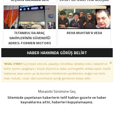
YILDIRIM OLDU
İSTANBUL’DA ARAÇ
REHA MUHTAR’A VEDA
SAHIPLERININ GÜVENDIĞI
ADRES: FORMEN MOTORS
HABER HAKKINDA GÖRÜŞ BELİRT
YASAL UYARI!
Suç teşkil edecek, yasadışı, tehditkar, rahatsız edici, hakaret ve
küfür içeren, aşağılayıcı, küçük düşürücü, kaba, pornografik, ahlaka aykırı, kişilik
haklarına zarar verici ya da benzeri niteliklerde içeriklerden doğan her türlü
mali, hukuki, cezai, idari sorumluluk içeriği gönderen kişiye aittir.
Masaüstü Sürümüne Geç
Sitemizde yayınlanan haberlerin telif hakları gazete ve haber
kaynaklarına aittir, haberleri kopyalamayınız.