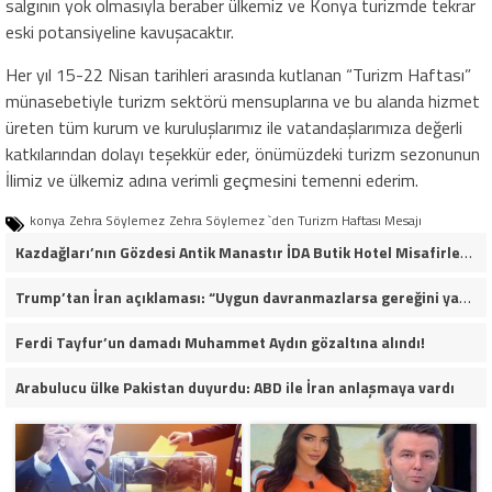
salgının yok olmasıyla beraber ülkemiz ve Konya turizmde tekrar
eski potansiyeline kavuşacaktır.
Her yıl 15-22 Nisan tarihleri arasında kutlanan “Turizm Haftası”
münasebetiyle turizm sektörü mensuplarına ve bu alanda hizmet
üreten tüm kurum ve kuruluşlarımız ile vatandaşlarımıza değerli
katkılarından dolayı teşekkür eder, önümüzdeki turizm sezonunun
İlimiz ve ülkemiz adına verimli geçmesini temenni ederim.
konya
Zehra Söylemez
Zehra Söylemez `den Turizm Haftası Mesajı
Kazdağları’nın Gözdesi Antik Manastır İDA Butik Hotel Misafirlerinden Tam Not Alıyor
Trump’tan İran açıklaması: “Uygun davranmazlarsa gereğini yaparım”
Ferdi Tayfur’un damadı Muhammet Aydın gözaltına alındı!
Arabulucu ülke Pakistan duyurdu: ABD ile İran anlaşmaya vardı