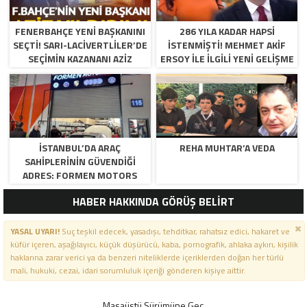
FENERBAHÇE YENI BAŞKANINI
286 YILA KADAR HAPSI
SEÇTI! SARI-LACIVERTLILER’DE
ISTENMIŞTI! MEHMET AKIF
SEÇIMIN KAZANANI AZIZ
ERSOY ILE ILGILI YENI GELIŞME
YILDIRIM OLDU
İSTANBUL’DA ARAÇ
REHA MUHTAR’A VEDA
SAHIPLERININ GÜVENDIĞI
ADRES: FORMEN MOTORS
HABER HAKKINDA GÖRÜŞ BELİRT
YASAL UYARI!
Suç teşkil edecek, yasadışı, tehditkar, rahatsız edici, hakaret ve
küfür içeren, aşağılayıcı, küçük düşürücü, kaba, pornografik, ahlaka aykırı, kişilik
haklarına zarar verici ya da benzeri niteliklerde içeriklerden doğan her türlü
mali, hukuki, cezai, idari sorumluluk içeriği gönderen kişiye aittir.
Masaüstü Sürümüne Geç